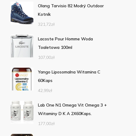
Olang Tarvisio 82 Modrý Outdoor
Kotník
321,72
zł
Lacoste Pour Homme Woda
Toaletowa 100ml
107,00
zł
Yango Liposomalna Witamina C
60Kaps
42,99
zł
Lab One N1 Omega Vit Omega 3 +
Witaminy D K A 2X60Kaps.
177,00
zł