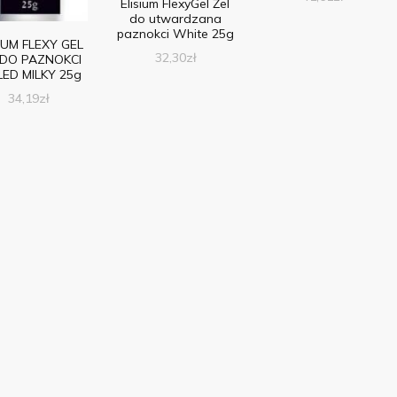
Elisium FlexyGel Żel
do utwardzana
paznokci White 25g
IUM FLEXY GEL
32,30
zł
 DO PAZNOKCI
LED MILKY 25g
34,19
zł