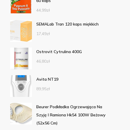
60 kaps
44,99
zł
SEMALab Tran 120 kaps miękkich
17,49
zł
Ostrovit Cytrulina 400G
46,80
zł
Avita NT19
89,95
zł
Beurer Podkładka Ogrzewająca Na
Szyję I Ramiona Hk54 100W Beżowy
(52x56 Cm)