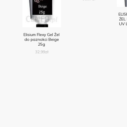
ELIS
ŻEL
UV 
Elisium Flexy Gel Żel
do paznokci Beige
25g
32,99
zł