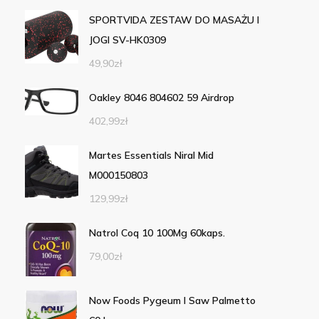
SPORTVIDA ZESTAW DO MASAŻU I
JOGI SV-HK0309
49,90
zł
Oakley 8046 804602 59 Airdrop
402,99
zł
Martes Essentials Niral Mid
M000150803
129,99
zł
Natrol Coq 10 100Mg 60kaps.
79,00
zł
Now Foods Pygeum I Saw Palmetto