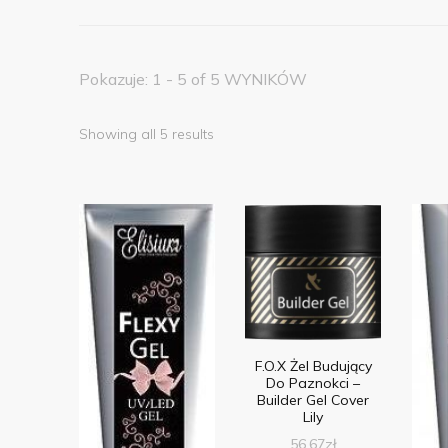
Pokazuje: 1 - 5 of 5 WYNIKÓW
Showing all 5 results
F.O.X Żel Budujący
Do Paznokci –
Builder Gel Cover
Lily
56,67
zł