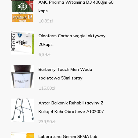
AMC Pharma Witamina D3 4000jm 60
kaps
10,89
zł
Oleofarm Carbon węgiel aktywny
20kaps.
6,39
zł
Burberry Touch Men Woda
toaletowa 50ml spray
116,00
zł
Antar Balkonik Rehabilitacyjny Z
Kulką 4 Koła Obrotowe At02007
239,90
zł
Laboratoria Gemini SEMA Lab