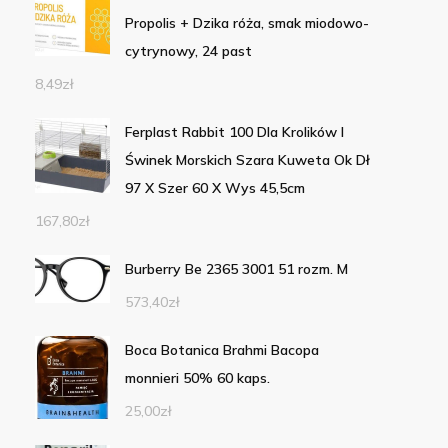
Propolis + Dzika róża, smak miodowo-
cytrynowy, 24 past
8,49
zł
Ferplast Rabbit 100 Dla Krolików I
Świnek Morskich Szara Kuweta Ok Dł
97 X Szer 60 X Wys 45,5cm
167,80
zł
Burberry Be 2365 3001 51 rozm. M
573,40
zł
Boca Botanica Brahmi Bacopa
monnieri 50% 60 kaps.
25,00
zł