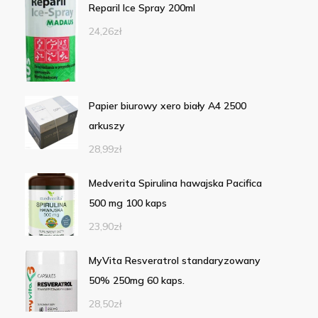
Reparil Ice Spray 200ml
24,26
zł
Papier biurowy xero biały A4 2500
arkuszy
28,99
zł
Medverita Spirulina hawajska Pacifica
500 mg 100 kaps
23,90
zł
MyVita Resveratrol standaryzowany
50% 250mg 60 kaps.
28,50
zł