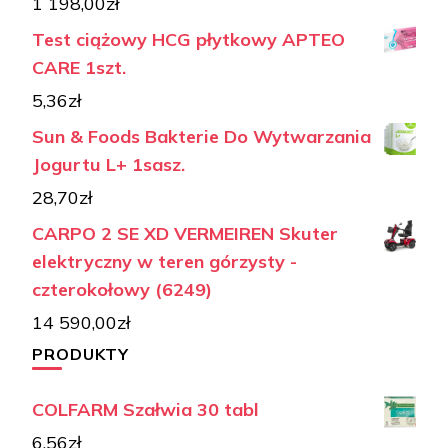
1 198,00
zł
Test ciążowy HCG płytkowy APTEO
CARE 1szt.
5,36
zł
Sun & Foods Bakterie Do Wytwarzania
Jogurtu L+ 1sasz.
28,70
zł
CARPO 2 SE XD VERMEIREN Skuter
elektryczny w teren górzysty -
czterokołowy (6249)
14 590,00
zł
PRODUKTY
COLFARM Szałwia 30 tabl
6,56
zł