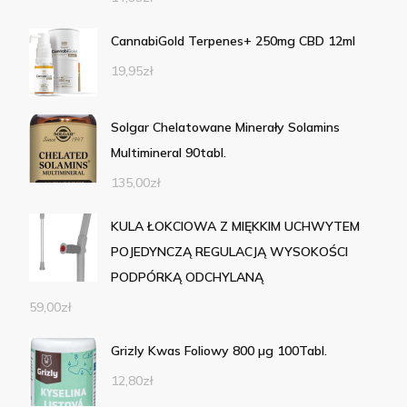
CannabiGold Terpenes+ 250mg CBD 12ml
19,95
zł
Solgar Chelatowane Minerały Solamins
Multimineral 90tabl.
135,00
zł
KULA ŁOKCIOWA Z MIĘKKIM UCHWYTEM
POJEDYNCZĄ REGULACJĄ WYSOKOŚCI
PODPÓRKĄ ODCHYLANĄ
59,00
zł
Grizly Kwas Foliowy 800 µg 100Tabl.
12,80
zł