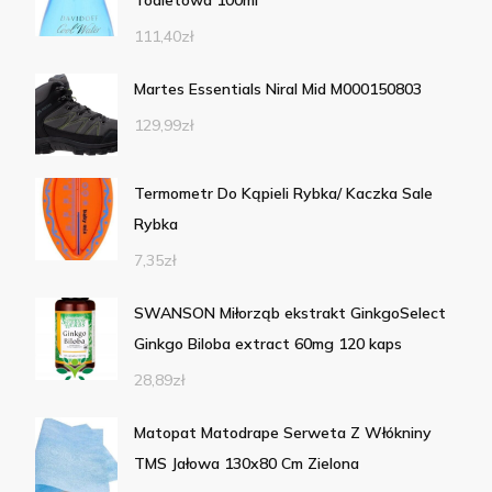
Toaletowa 100ml
111,40
zł
Martes Essentials Niral Mid M000150803
129,99
zł
Termometr Do Kąpieli Rybka/ Kaczka Sale
Rybka
7,35
zł
SWANSON Miłorząb ekstrakt GinkgoSelect
Ginkgo Biloba extract 60mg 120 kaps
28,89
zł
Matopat Matodrape Serweta Z Włókniny
TMS Jałowa 130x80 Cm Zielona