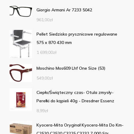
Giorgio Armani Ar 7233 5042
961,00
zł
Pellet Siedzisko prysznicowe regulowane
575 x 870 430 mm
1 699,00
zł
Moschino Mos609 Lhf One Size (53)
549,00
zł
Ciepło/Świąteczny czas- Otula zmysły-
Perełki do kąpieli 40g - Dresdner Essenz
8,99
zł
Kyocera-Mita Oryginał Kyocera-Mita Do Km-
C2520 C2520 C3225 C3232 7 000 Str.