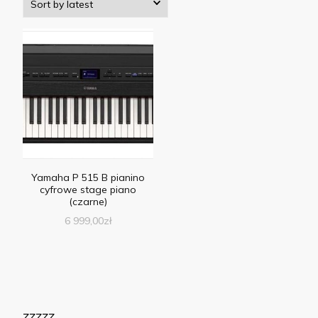
Yamaha P 515 B pianino
cyfrowe stage piano
(czarne)
6 999,00
zł
zzzzz