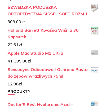
SZWEDZKA PODUSZKA
ORTOPEDYCZNA SISSEL SOFT ROZM. L
309,00
zł
Holland Barrett Kwaśna Wiśnia 30
Kapsułek
22,61
zł
Apple Mac Studio M1 Ultra
41 399,00
zł
Sensodyne Odbudowa I Ochrona Pasta
do zębów wrażliwych 75ml
12,98
zł
PRODUKTY
Doctor'S Best Hyaluronic Acid +