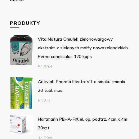
PRODUKTY
Vita Natura Omułek zielonowargowy
ekstrakt z zielonych małży nowozelandzkich
Perna canaliculus 120 kaps
51,99
zł
Activlab Pharma ElectroVit o smaku limonki
20 tabl. mus.
6,22
zł
Hartmann PEHA-FIX el. op. podtrz. 4cm x 4m
20szt.
14,99
zł