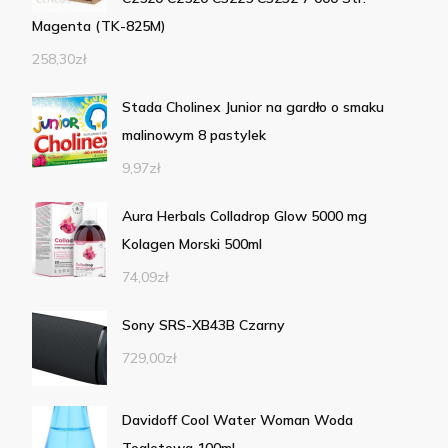
Magenta (TK-825M)
258,30
zł
Stada Cholinex Junior na gardło o smaku
malinowym 8 pastylek
9,97
zł
Aura Herbals Colladrop Glow 5000 mg
Kolagen Morski 500ml
74,09
zł
Sony SRS-XB43B Czarny
729,00
zł
Davidoff Cool Water Woman Woda