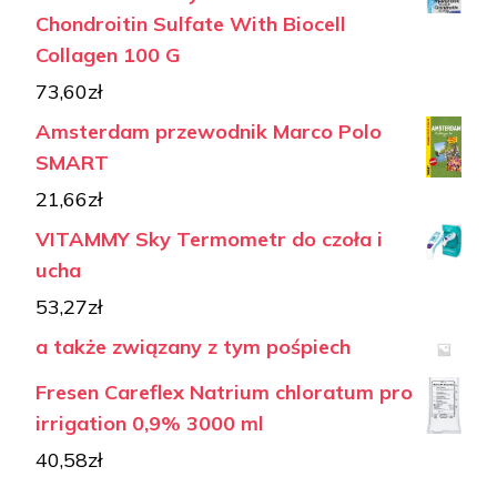
Chondroitin Sulfate With Biocell
Collagen 100 G
73,60
zł
Amsterdam przewodnik Marco Polo
SMART
21,66
zł
VITAMMY Sky Termometr do czoła i
ucha
53,27
zł
a także związany z tym pośpiech
Fresen Careflex Natrium chloratum pro
irrigation 0,9% 3000 ml
40,58
zł