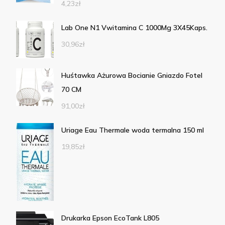
4,23
zł
Lab One N1 Vwitamina C 1000Mg 3X45Kaps.
30,96
zł
Huśtawka Ażurowa Bocianie Gniazdo Fotel
70 CM
91,00
zł
Uriage Eau Thermale woda termalna 150 ml
19,85
zł
Drukarka Epson EcoTank L805