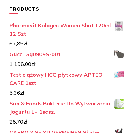
PRODUCTS
Pharmovit Kolagen Women Shot 120ml
12 Szt
67,85
zł
Gucci Gg0909S-001
1 198,00
zł
Test ciążowy HCG płytkowy APTEO
CARE 1szt.
5,36
zł
Sun & Foods Bakterie Do Wytwarzania
Jogurtu L+ 1sasz.
28,70
zł
CARPO 2 SE XD VERMEIREN Skuter