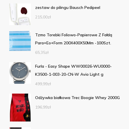
zestaw do pilingu Bausch Pedipeel
215,00
zł
Tzmo Torebki Foliowo-Papierowe Z Fałdą
Para+Eo+Form 200X400X50Mm -100Szt.
65,35
zł
Furla - Easy Shape WW00026-WU0000-
K3500-1-003-20-CN-W Avio Light g
499,99
zł
Odżywka białkowa Trec Boogie Whey 2000G
196,99
zł