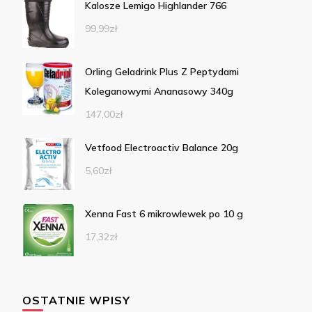
Kalosze Lemigo Highlander 766
99,99
zł
Orling Geladrink Plus Z Peptydami
Koleganowymi Ananasowy 340g
147,00
zł
Vetfood Electroactiv Balance 20g
5,60
zł
Xenna Fast 6 mikrowlewek po 10 g
17,32
zł
OSTATNIE WPISY