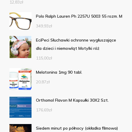
12,83
zł
Polo Ralph Lauren Ph 2257U 5003 55 rozm. M
349,93
zł
EciPeci Słuchawki ochronne wygłuszające
dla dzieci i niemowląt Motylki róż
115,00
zł
Melatonina 1mg 90 tabl.
20,87
zł
Orthomol Flavon M Kapsułki 30X2 Szt.
176,69
zł
Siedem minut po północy (okładka filmowa)