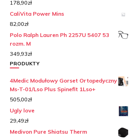
178,90
zł
CaliVita Power Mins
82,00
zł
Polo Ralph Lauren Ph 2257U 5407 53
rozm. M
349,93
zł
PRODUKTY
4Medic Modułowy Gorset Ortopedyczny
Ms-T-01/Lso Plus Spinefit 1Lso+
505,00
zł
Ugly love
29,49
zł
Medivon Pure Shiatsu Therm