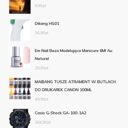
8,95
zł
Dikang HG01
36,90
zł
Em Nail Baza Modelująca Manicure 6Ml Au
Naturel
29,90
zł
MAIBANG TUSZE ATRAMENT W BUTLACH
DO DRUKAREK CANON 100ML
49,99
zł
Casio G-Shock GA-100-1A2
364,90
zł