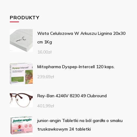
PRODUKTY
Wata Celulozowa W Arkuszu Lignina 20x30
cm 1Kg
16,00
zł
Mitopharma Dyspep-Intercell 120 kaps.
239,69
zł
Ray-Ban 4246V 8230 49 Clubround
401,99
zł
junior-angin Tabletki na ból gardła o smaku
truskawkowym 24 tabletki