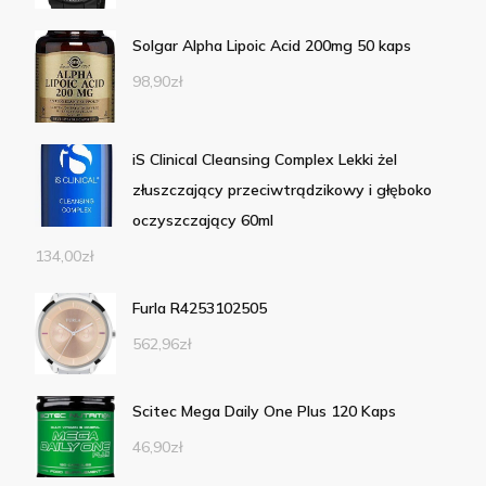
Solgar Alpha Lipoic Acid 200mg 50 kaps
98,90
zł
iS Clinical Cleansing Complex Lekki żel
złuszczający przeciwtrądzikowy i głęboko
oczyszczający 60ml
134,00
zł
Furla R4253102505
562,96
zł
Scitec Mega Daily One Plus 120 Kaps
46,90
zł