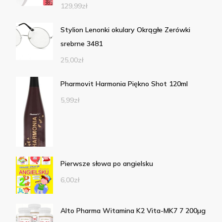
129,99
zł
Stylion Lenonki okulary Okrągłe Zerówki
srebrne 3481
25,00
zł
Pharmovit Harmonia Piękno Shot 120ml
5,99
zł
Pierwsze słowa po angielsku
6,00
zł
Alto Pharma Witamina K2 Vita-MK7 7 200µg