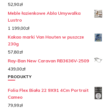
52,90
zł
Meble łazienkowe Abla Umywalka
Lustro
1 199,00
zł
Kakao marki Van Houten w puszcze
230g
57,80
zł
Ray-Ban New Caravan RB3636V-2509
439,00
zł
PRODUKTY
Folia Flex Biała 22 9X91 4Cm Portrait
Cameo
79,99
zł