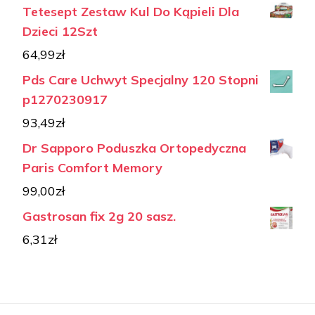
Tetesept Zestaw Kul Do Kąpieli Dla
Dzieci 12Szt
64,99
zł
Pds Care Uchwyt Specjalny 120 Stopni
p1270230917
93,49
zł
Dr Sapporo Poduszka Ortopedyczna
Paris Comfort Memory
99,00
zł
Gastrosan fix 2g 20 sasz.
6,31
zł