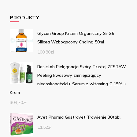
PRODUKTY
Glycan Group Krzem Organiczny Si-G5
Silicea Wzbogacony Choliną 50ml
100,80
zł
BasicLab Pielęgnacja Skóry Tłustej ZESTAW
Peeling kwasowy zmniejszający
niedoskonałości+ Serum z witaminą C 15% +
Krem
304,70
zł
Avet Pharma Gastravet Trawienie 30tabl.
11,52
zł