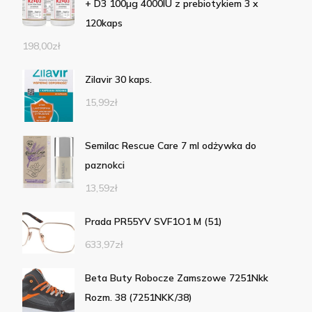
+ D3 100µg 4000IU z prebiotykiem 3 x
120kaps
198,00
zł
Zilavir 30 kaps.
15,99
zł
Semilac Rescue Care 7 ml odżywka do
paznokci
13,59
zł
Prada PR55YV SVF1O1 M (51)
633,97
zł
Beta Buty Robocze Zamszowe 7251Nkk
Rozm. 38 (7251NKK/38)