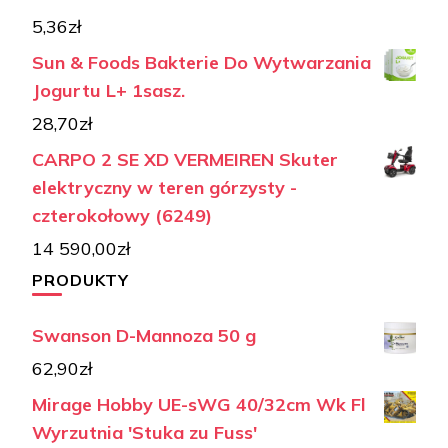
5,36
zł
Sun & Foods Bakterie Do Wytwarzania
Jogurtu L+ 1sasz.
28,70
zł
CARPO 2 SE XD VERMEIREN Skuter
elektryczny w teren górzysty -
czterokołowy (6249)
14 590,00
zł
PRODUKTY
Swanson D-Mannoza 50 g
62,90
zł
Mirage Hobby UE-sWG 40/32cm Wk Fl
Wyrzutnia 'Stuka zu Fuss'