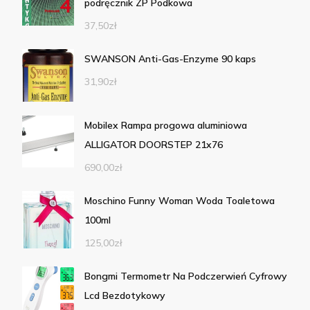
podręcznik ZP Podkowa
37,50
zł
SWANSON Anti-Gas-Enzyme 90 kaps
31,90
zł
Mobilex Rampa progowa aluminiowa
ALLIGATOR DOORSTEP 21x76
690,00
zł
Moschino Funny Woman Woda Toaletowa
100ml
125,00
zł
Bongmi Termometr Na Podczerwień Cyfrowy
Lcd Bezdotykowy