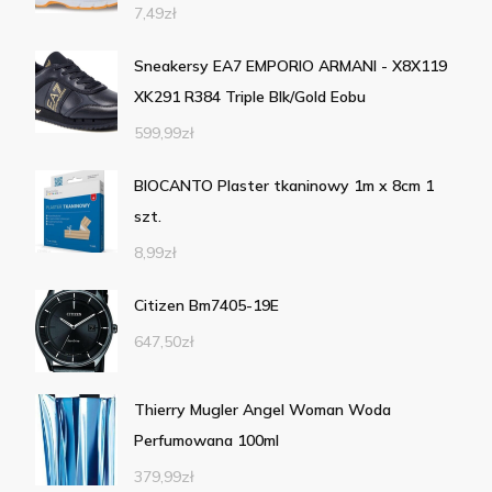
7,49
zł
Sneakersy EA7 EMPORIO ARMANI - X8X119
XK291 R384 Triple Blk/Gold Eobu
599,99
zł
BIOCANTO Plaster tkaninowy 1m x 8cm 1
szt.
8,99
zł
Citizen Bm7405-19E
647,50
zł
Thierry Mugler Angel Woman Woda
Perfumowana 100ml
379,99
zł