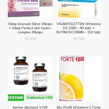
Olimp Innovum Silica 30kaps
VIGANTOLETTEN Witamina
+ Olimp Perfect skin hydro-
D3 1000 – 90 tabl. +
complex 30kaps
RUTINOSCORBIN – 150 tabl.
42,00
zł
34,79
zł
Kenay Ubichinol V100
Bio-Profil Witamina C Forte