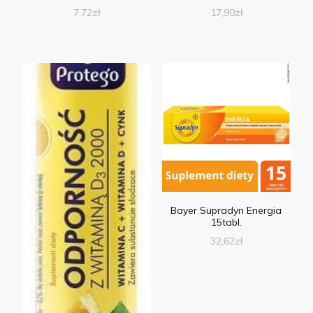
17,90
zł
7,72
zł
Bayer Supradyn Energia
15tabl.
32,62
zł