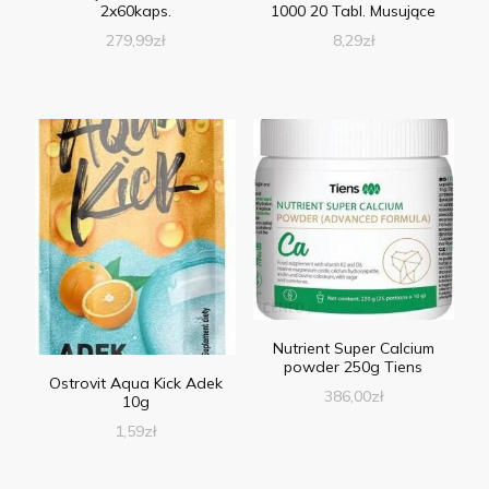
2x60kaps.
1000 20 Tabl. Musujące
279,99
zł
8,29
zł
Nutrient Super Calcium
powder 250g Tiens
Ostrovit Aqua Kick Adek
386,00
zł
10g
1,59
zł