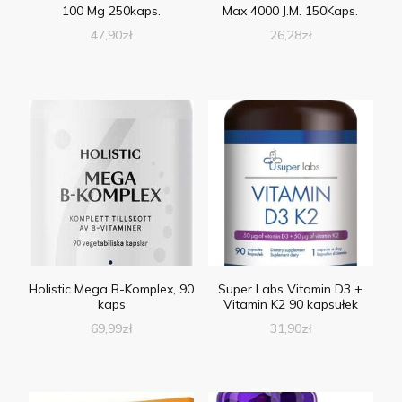
100 Mg 250kaps.
Max 4000 J.M. 150Kaps.
47,90
zł
26,28
zł
Holistic Mega B-Komplex, 90
Super Labs Vitamin D3 +
kaps
Vitamin K2 90 kapsułek
69,99
zł
31,90
zł