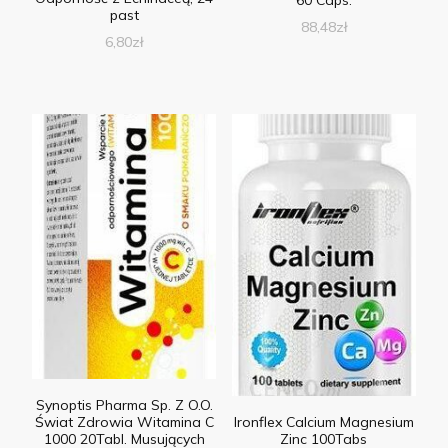
60 Caps.
past
88,48
zł
6,80
zł
Synoptis Pharma Sp. Z O.O.
Ironflex Calcium Magnesium
Świat Zdrowia Witamina C
Zinc 100Tabs
1000 20Tabl. Musujących