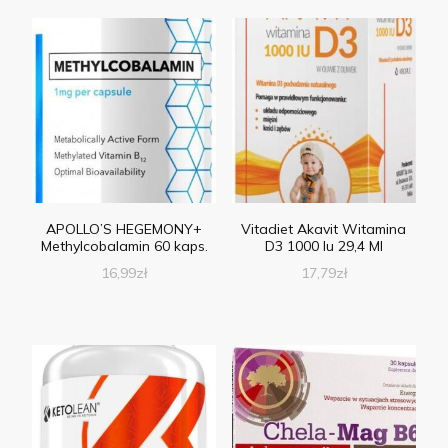
APOLLO’S HEGEMONY+
Vitadiet Akavit Witamina
Methylcobalamin 60 kaps.
D3 1000 Iu 29,4 Ml
16,99
zł
17,79
zł