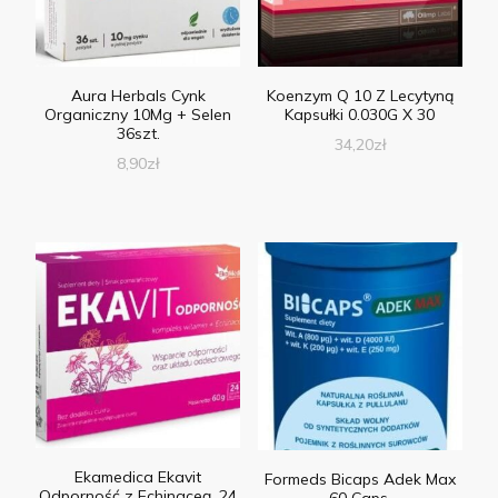
Aura Herbals Cynk
Koenzym Q 10 Z Lecytyną
Organiczny 10Mg + Selen
Kapsułki 0.030G X 30
36szt.
34,20
zł
8,90
zł
Ekamedica Ekavit
Formeds Bicaps Adek Max
Odporność z Echinaceą, 24