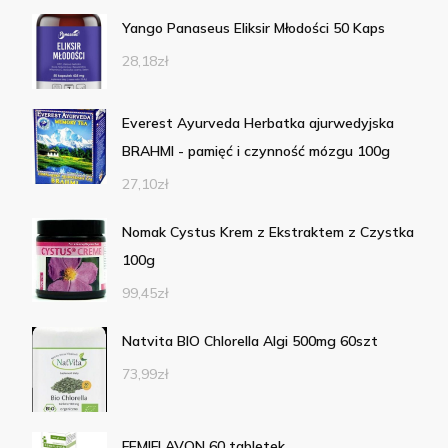
Yango Panaseus Eliksir Młodości 50 Kaps
28,18
zł
Everest Ayurveda Herbatka ajurwedyjska
BRAHMI - pamięć i czynność mózgu 100g
27,10
zł
Nomak Cystus Krem z Ekstraktem z Czystka
100g
99,45
zł
Natvita BIO Chlorella Algi 500mg 60szt
73,99
zł
FEMIFLAVON 60 tabletek