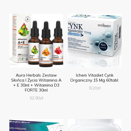
Aura Herbals Zestaw
Ichem Vitadiet Cynk
Słońca I Życia Witamina A
Organiczny 15 Mg 60tabl.
+ E 30ml + Witamina D3
8,20
zł
FORTE 30ml
52,90
zł