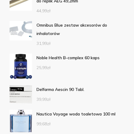
do replik AEG 49,2mm
44,99
zł
Omnibus Blue zestaw akcesorów do
inhalatorów
31,99
zł
Noble Health B-complex 60 kaps
25,99
zł
Delfarma Aescin 90 Tabl.
39,99
zł
Nautica Voyage woda toaletowa 100 ml
99,68
zł