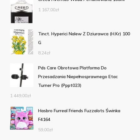
1 167,00
zł
Tinct. Hyperici Nalew Z Dziurawca (H.Kr) 100
G
8,24
zł
Pds Care Obrotowa Platforma Do
Przesadzania Niepełnosprawnego Etac
Turner Pro (Pppt023)
1 449,00
zł
Hasbro Furreal Friends Fuzzalots Świnka
F4164
59,00
zł