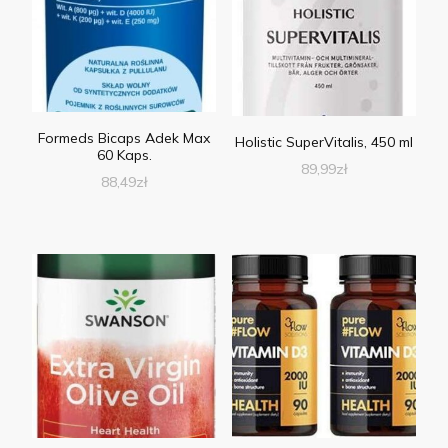
Formeds Bicaps Adek Max
Holistic SuperVitalis, 450 ml
60 Kaps.
89,99
zł
88,49
zł