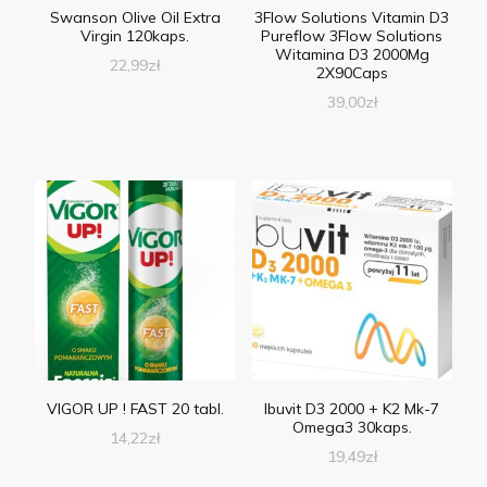
Swanson Olive Oil Extra
3Flow Solutions Vitamin D3
Virgin 120kaps.
Pureflow 3Flow Solutions
Witamina D3 2000Mg
22,99
zł
2X90Caps
39,00
zł
VIGOR UP ! FAST 20 tabl.
Ibuvit D3 2000 + K2 Mk-7
Omega3 30kaps.
14,22
zł
19,49
zł