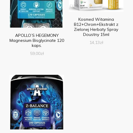
Kosmed Witamina
B12+Chrom+Ekstrakt z
Zielonej Herbaty Spray
Doustny 15ml
APOLLO’S HEGEMONY
Magnesium Bisglycinate 120
14,13
zł
kaps.
59,00
zł