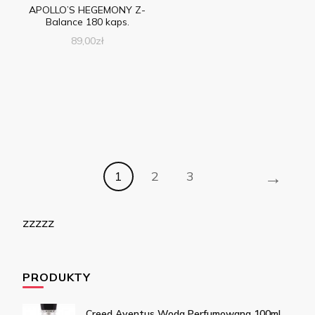
APOLLO’S HEGEMONY Z-
Balance 180 kaps.
89,00
zł
→
1
2
3
zzzzz
PRODUKTY
Creed Aventus Woda Perfumowana 100ml