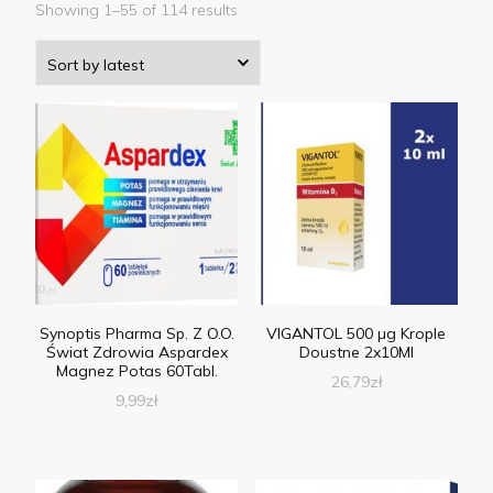
Showing 1–55 of 114 results
Synoptis Pharma Sp. Z O.O.
VIGANTOL 500 µg Krople
Świat Zdrowia Aspardex
Doustne 2x10Ml
Magnez Potas 60Tabl.
26,79
zł
9,99
zł