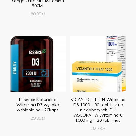
Yango Ultra Multiwitamina
500Ml
80,99
zł
Essence Naturalna
VIGANTOLETTEN Witamina
Witamina D3 wysoko
D3 1000 – 90 tabl. Lek na
wchłanialna 120kaps
niedobory wit. D +
ASCORVITA Witamina C
29,99
zł
1000 mg – 20 tabl. mus.
32,79
zł