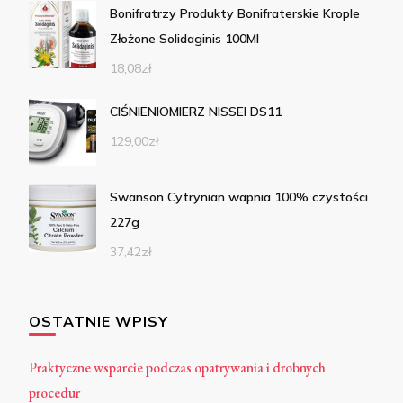
Bonifratrzy Produkty Bonifraterskie Krople
Złożone Solidaginis 100Ml
18,08
zł
CIŚNIENIOMIERZ NISSEI DS11
129,00
zł
Swanson Cytrynian wapnia 100% czystości
227g
37,42
zł
OSTATNIE WPISY
Praktyczne wsparcie podczas opatrywania i drobnych
procedur