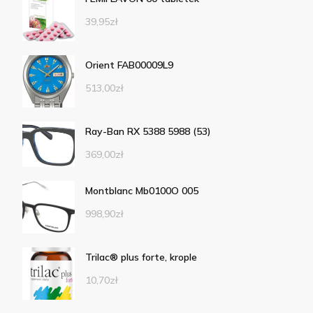
39,95
zł
Orient FAB00009L9
513,00
zł
Ray-Ban RX 5388 5988 (53)
369,00
zł
Montblanc Mb0100O 005
998,90
zł
Trilac® plus forte, krople
10,70
zł