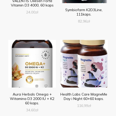
VALENTIS Oilesen Forte
Vitamin D3 4000, 60 kaps
Symbiofarm K2D3Line,
24,00
zł
111kaps.
82,96
zł
Aura Herbals Omega +
Health Labs Care MagneMe
Witamina D3 2000 IU + K2
Day i Night 60+60 kaps.
60 kaps.
116,99
zł
34,60
zł