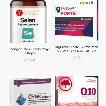
MgPuwer Forte, 60 tabletek
Yango Selen Organiczny
>> WYSYŁKA W 24H <<
90Kaps.
5,18
zł
23,75
zł