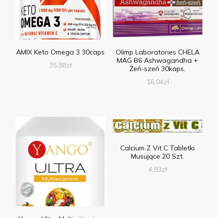
AMIX Keto Omega 3 30caps
Olimp Laboratories CHELA
MAG B6 Ashwagandha +
35,88
zł
Żeń-szeń 30kaps.
16,04
zł
Calcium Z Vit C Tabletki
Musujące 20 Szt.
4,93
zł