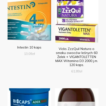
Intestin 10 kaps
Vicks ZzzQuil Natura o
smaku owoców leśnych 60
13,09
zł
Żelek + VIGANTOLETTEN
MAX Witamina D3 2000 j.m.
120 kaps.
61,89
zł