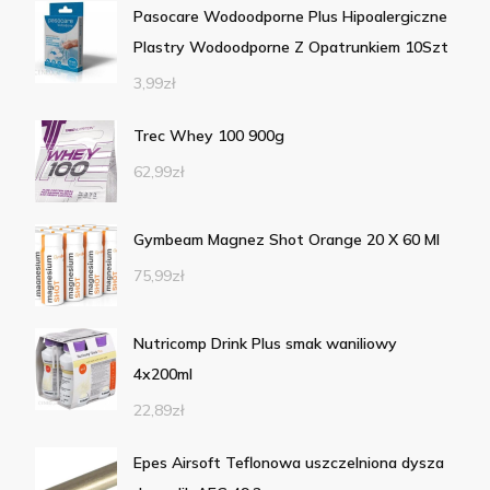
Pasocare Wodoodporne Plus Hipoalergiczne
Plastry Wodoodporne Z Opatrunkiem 10Szt
3,99
zł
Trec Whey 100 900g
62,99
zł
Gymbeam Magnez Shot Orange 20 X 60 Ml
75,99
zł
Nutricomp Drink Plus smak waniliowy
4x200ml
22,89
zł
Epes Airsoft Teflonowa uszczelniona dysza