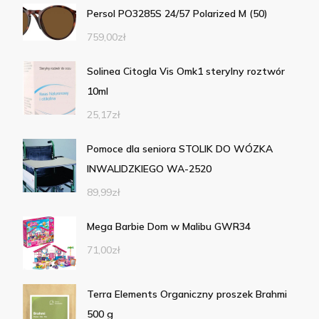
Persol PO3285S 24/57 Polarized M (50)
759,00
zł
Solinea Citogla Vis Omk1 sterylny roztwór
10ml
25,17
zł
Pomoce dla seniora STOLIK DO WÓZKA
INWALIDZKIEGO WA-2520
89,99
zł
Mega Barbie Dom w Malibu GWR34
71,00
zł
Terra Elements Organiczny proszek Brahmi
500 g