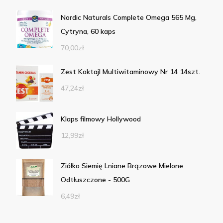
Nordic Naturals Complete Omega 565 Mg,
Cytryna, 60 kaps
70,00
zł
Zest Koktajl Multiwitaminowy Nr 14 14szt.
47,24
zł
Klaps filmowy Hollywood
12,99
zł
Ziółko Siemię Lniane Brązowe Mielone
Odtłuszczone - 500G
6,49
zł