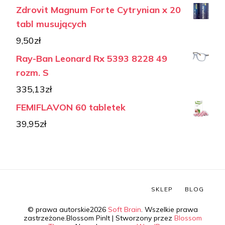
Zdrovit Magnum Forte Cytrynian x 20
tabl musujących
9,50
zł
Ray-Ban Leonard Rx 5393 8228 49
rozm. S
335,13
zł
FEMIFLAVON 60 tabletek
39,95
zł
SKLEP
BLOG
© prawa autorskie2026
Soft Brain
. Wszelkie prawa
zastrzeżone.
Blossom PinIt | Stworzony przez
Blossom