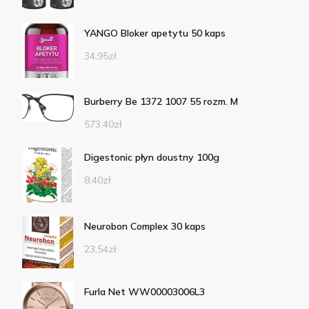
YANGO Bloker apetytu 50 kaps
34,95
zł
Burberry Be 1372 1007 55 rozm. M
573,40
zł
Digestonic płyn doustny 100g
8,40
zł
Neurobon Complex 30 kaps
23,54
zł
Furla Net WW00003006L3