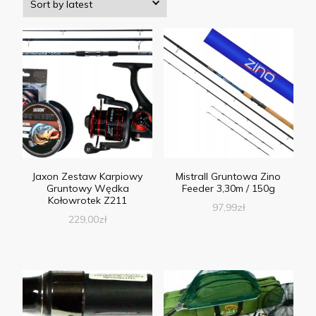
Jaxon Zestaw Karpiowy
Mistrall Gruntowa Zino
Gruntowy Wędka
Feeder 3,30m / 150g
Kołowrotek Z211
97,99
zł
229,00
zł