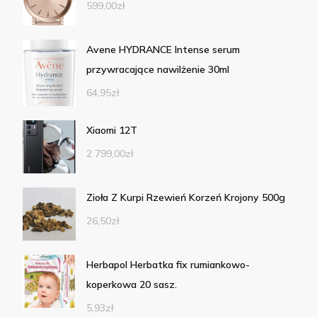
599,00
zł
Avene HYDRANCE Intense serum
przywracające nawilżenie 30ml
64,95
zł
Xiaomi 12T
2 799,00
zł
Zioła Z Kurpi Rzewień Korzeń Krojony 500g
26,50
zł
Herbapol Herbatka fix rumiankowo-
koperkowa 20 sasz.
5,93
zł