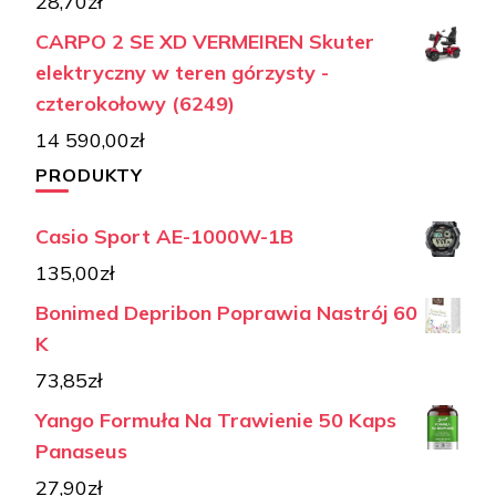
28,70
zł
CARPO 2 SE XD VERMEIREN Skuter
elektryczny w teren górzysty -
czterokołowy (6249)
14 590,00
zł
PRODUKTY
Casio Sport AE-1000W-1B
135,00
zł
Bonimed Depribon Poprawia Nastrój 60
K
73,85
zł
Yango Formuła Na Trawienie 50 Kaps
Panaseus
27,90
zł