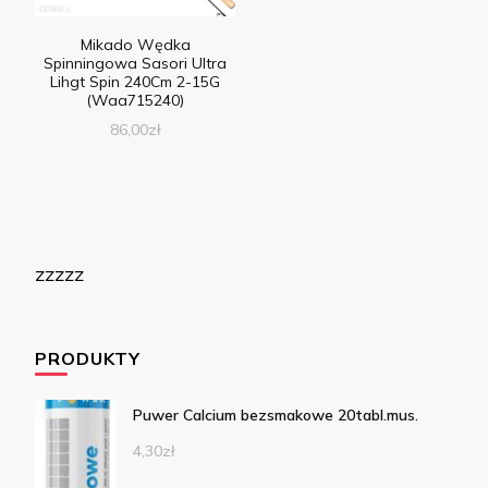
Mikado Wędka
Spinningowa Sasori Ultra
Lihgt Spin 240Cm 2-15G
(Waa715240)
86,00
zł
zzzzz
PRODUKTY
Puwer Calcium bezsmakowe 20tabl.mus.
4,30
zł