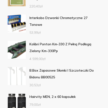
220,40
zł
Interkobo Dzwonki Chromatyczne 27
Tonowe
53,99
zł
Kolibri Ponton Km-330 Z Pełną Podłogą
Zielony Km-330Pp
4 599,00
zł
B.Box Zapasowe Słomki I Szczoteczki Do
Bidonu BB00525
30,53
zł
Hairvity MEN, 2 x 60 kapsułek
79,00
zł