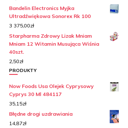
Bandelin Electronics Myjka
Ultradźwiękowa Sonorex Rk 100
3 375,00
zł
Starpharma Zdrowy Lizak Mniam
Mniam 12 Witamin Musująca Wiśnia
40szt.
2,50
zł
PRODUKTY
Now Foods Usa Olejek Cyprysowy
Cyprys 30 Ml 484117
35,15
zł
Błędne drogi uzdrawiania
14,87
zł