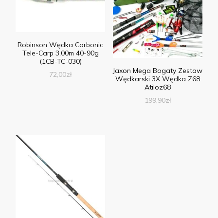
Robinson Wędka Carbonic
Tele-Carp 3,00m 40-90g
(1CB-TC-030)
Jaxon Mega Bogaty Zestaw
72,00
zł
Wędkarski 3X Wędka Z68
Atiloz68
199,90
zł