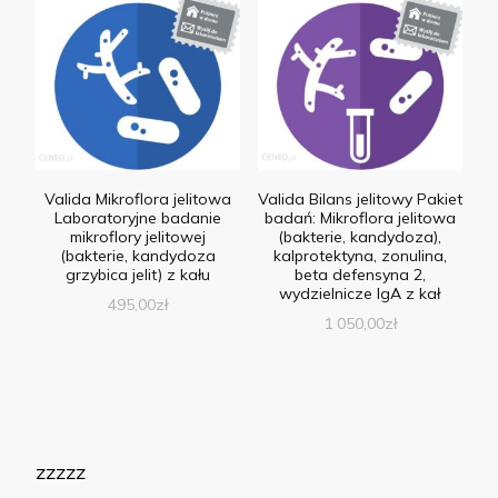
Valida Mikroflora jelitowa
Valida Bilans jelitowy Pakiet
Laboratoryjne badanie
badań: Mikroflora jelitowa
mikroflory jelitowej
(bakterie, kandydoza),
(bakterie, kandydoza
kalprotektyna, zonulina,
grzybica jelit) z kału
beta defensyna 2,
wydzielnicze IgA z kał
495,00
zł
1 050,00
zł
zzzzz