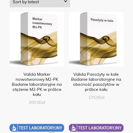
Valida Marker
Valida Pasożyty w kale
nowotworowy M2-PK
Badanie laboratoryjne na
Badanie laboratoryjne na
obecność pasożytów w
stężenie M2-PK w próbce
próbce kału
kału
170,00
zł
200,00
zł