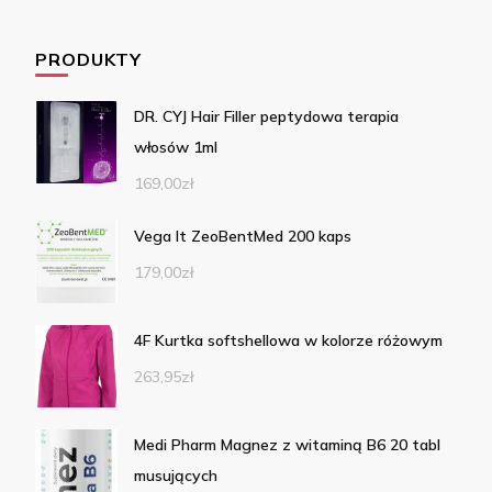
PRODUKTY
DR. CYJ Hair Filler peptydowa terapia
włosów 1ml
169,00
zł
Vega It ZeoBentMed 200 kaps
179,00
zł
4F Kurtka softshellowa w kolorze różowym
263,95
zł
Medi Pharm Magnez z witaminą B6 20 tabl
musujących