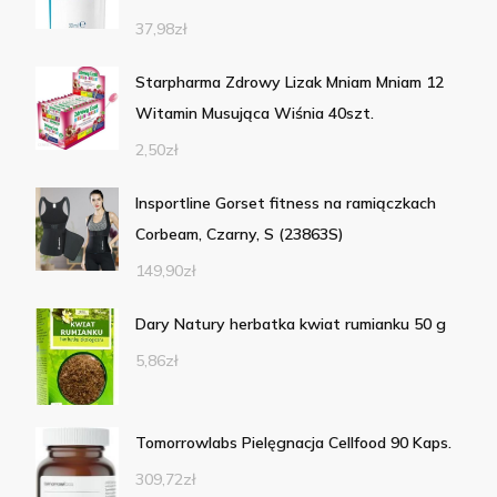
37,98
zł
Starpharma Zdrowy Lizak Mniam Mniam 12
Witamin Musująca Wiśnia 40szt.
2,50
zł
Insportline Gorset fitness na ramiączkach
Corbeam, Czarny, S (23863S)
149,90
zł
Dary Natury herbatka kwiat rumianku 50 g
5,86
zł
Tomorrowlabs Pielęgnacja Cellfood 90 Kaps.
309,72
zł