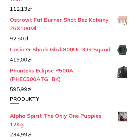
112,13
zł
Ostrovit Fat Burner Shot Bez Kofeiny
25X100Ml
92,50
zł
Casio G-Shock Gbd-800Uc-3 G-Squad
419,00
zł
Phanteks Eclipse P500A
(PHEC500ATG_BK)
595,99
zł
PRODUKTY
Alpha Spirit The Only One Puppies
12Kg
234,99
zł