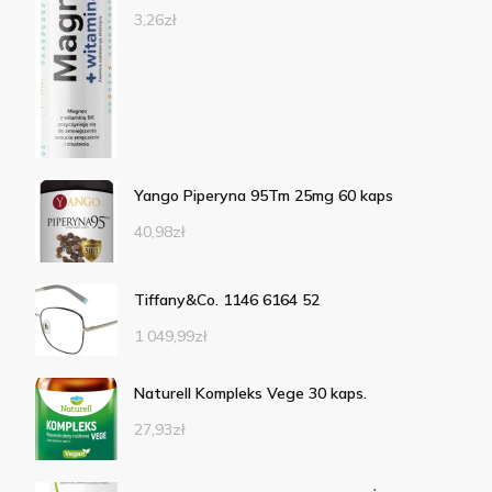
3,26
zł
Yango Piperyna 95Tm 25mg 60 kaps
40,98
zł
Tiffany&Co. 1146 6164 52
1 049,99
zł
Naturell Kompleks Vege 30 kaps.
27,93
zł