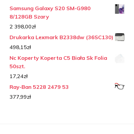
Samsung Galaxy S20 SM-G980
8/128GB Szary
2 398,00
zł
Drukarka Lexmark B2338dw (36SC130)
498,15
zł
Nc Koperty Koperta C5 Biała Sk Folia
50szt.
17,24
zł
Ray-Ban 5228 2479 53
377,99
zł