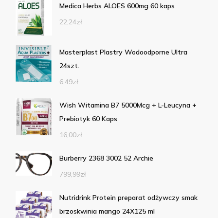
Medica Herbs ALOES 600mg 60 kaps
22,24
zł
Masterplast Plastry Wodoodporne Ultra
24szt.
6,49
zł
Wish Witamina B7 5000Mcg + L-Leucyna +
Prebiotyk 60 Kaps
16,00
zł
Burberry 2368 3002 52 Archie
799,99
zł
Nutridrink Protein preparat odżywczy smak
brzoskwinia mango 24X125 ml