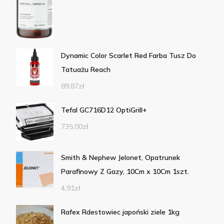
Dynamic Color Scarlet Red Farba Tusz Do
Tatuażu Reach
89,87
zł
Tefal GC716D12 OptiGrill+
735,00
zł
Smith & Nephew Jelonet, Opatrunek
Parafinowy Z Gazy, 10Cm x 10Cm 1szt.
4,91
zł
Rafex Rdestowiec japoński ziele 1kg