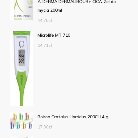
A-DERMA DERMALIBOUR+ CICA-Żel do
mycia 200ml
44,78
zł
Microlife MT 710
14,71
zł
Boiron Crotalus Horridus 200CH 4 g
17,30
zł