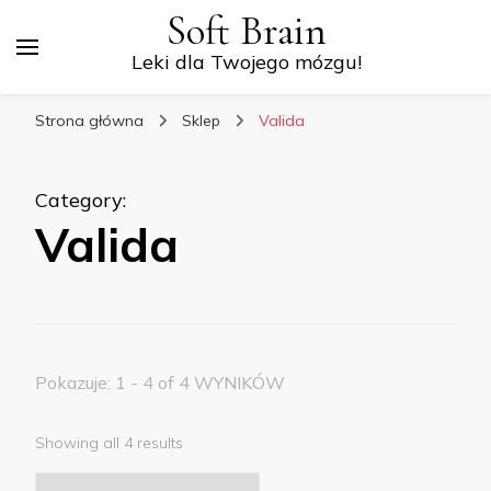
Soft Brain
Leki dla Twojego mózgu!
Strona główna
Sklep
Valida
Category
:
Valida
Pokazuje: 1 - 4 of 4 WYNIKÓW
Showing all 4 results