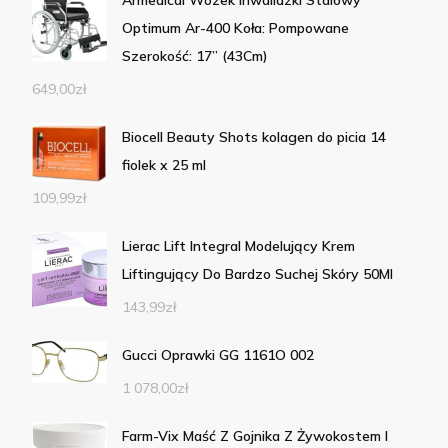
Armedical Wózek Inwalidzki Stalowy
Optimum Ar-400 Koła: Pompowane
Szerokość: 17” (43Cm)
649,00
zł
Biocell Beauty Shots kolagen do picia 14
fiolek x 25 ml
109,99
zł
Lierac Lift Integral Modelujący Krem
Liftingujący Do Bardzo Suchej Skóry 50Ml
143,99
zł
Gucci Oprawki GG 1161O 002
1 078,00
zł
Farm-Vix Maść Z Gojnika Z Żywokostem I