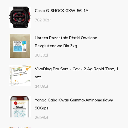
Casio G-SHOCK GXW-56-1A
762,80
zł
Horeca Pozostałe Płatki Owsiane
Bezglutenowe Bio 3kg
38,30
zł
VivaDiag Pro Sars - Cov - 2 Ag Rapid Test, 1
szt.
14,89
zł
Yango Gaba Kwas Gamma-Aminomasłowy
90Kaps.
26,99
zł