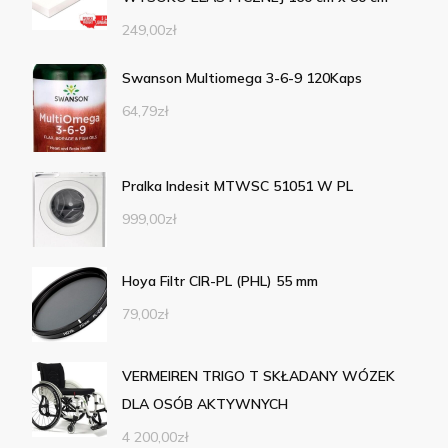
249,00
zł
Swanson Multiomega 3-6-9 120Kaps
64,79
zł
Pralka Indesit MTWSC 51051 W PL
999,00
zł
Hoya Filtr CIR-PL (PHL) 55 mm
79,00
zł
VERMEIREN TRIGO T SKŁADANY WÓZEK
DLA OSÓB AKTYWNYCH
4 200,00
zł