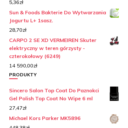
5,36
zł
Sun & Foods Bakterie Do Wytwarzania
Jogurtu L+ 1sasz.
28,70
zł
CARPO 2 SE XD VERMEIREN Skuter
elektryczny w teren górzysty -
czterokołowy (6249)
14 590,00
zł
PRODUKTY
Sincero Salon Top Coat Do Paznokci
Gel Polish Top Coat No Wipe 6 ml
27,47
zł
Michael Kors Parker MK5896
448,38
zł