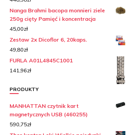
Nanga Brahmi bacopa monnieri ziele
250g cięty Pamięć i koncentracja
45,00
zł
Zestaw 2x Dicoflor 6, 20kaps.
49,80
zł
FURLA A01L4845C1001
141,96
zł
PRODUKTY
MANHATTAN czytnik kart
magnetycznych USB (460255)
590,75
zł