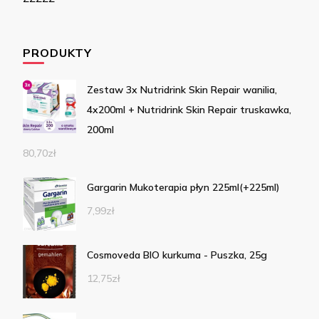
PRODUKTY
Zestaw 3x Nutridrink Skin Repair wanilia,
4x200ml + Nutridrink Skin Repair truskawka,
200ml
80,70
zł
Gargarin Mukoterapia płyn 225ml(+225ml)
7,99
zł
Cosmoveda BIO kurkuma - Puszka, 25g
12,75
zł