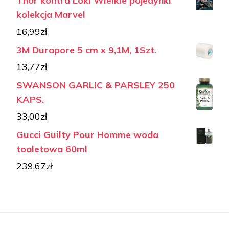
Thor kontra Loki Wielkie pojedynki
kolekcja Marvel
16,99
zł
3M Durapore 5 cm x 9,1M, 1Szt.
13,77
zł
SWANSON GARLIC & PARSLEY 250
KAPS.
33,00
zł
Gucci Guilty Pour Homme woda
toaletowa 60ml
239,67
zł