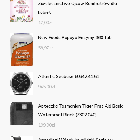
Ziołolecznictwo Ojców Bonifratrów dla
kobiet
12,00
zł
Now Foods Papaya Enzymy 360 tabl
59,97
zł
Atlantic Seabase 60342.41.61
945,00
zł
Apteczka Tasmanian Tiger First Aid Basic
Waterproof Black (7302.040)
199,90
zł