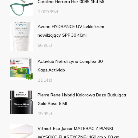
Carolina Herrera Her 0085 1Ed 56
1 009,99
zł
Avene HYDRANCE UV Lekki krem
nawilżający SPF 30 40ml
56,95
zł
Activlab Nefrolizyna Complex 30
Kaps.Activlab
11,14
zł
Pierre Rene Hybrid Kolorowa Baza Budująca
Gold Rose 6 Ml
19,99
zł
Vitmat Eco Junior MATERAC Z PIANKI
WYSOKO ELASTYCZNEJ 160 cm x 80 cm