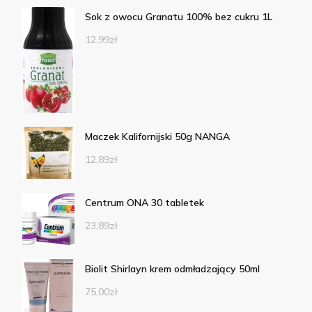
Sok z owocu Granatu 100% bez cukru 1L
12,99
zł
Maczek Kalifornijski 50g NANGA
12,89
zł
Centrum ONA 30 tabletek
23,89
zł
Biolit Shirlayn krem odmładzający 50ml
75,00
zł