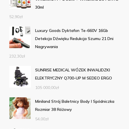
30ml
52,90
zł
Luxury Goods Dyktafon Te-660V 16Gb
Detekcja Dźwięku Redukcja Szumu 21 Dni
Nagrywania
232,30
zł
SUNRISE MEDICAL WÓZEK INWALIDZKI
ELEKTRYCZNY Q700-UP M SEDEO ERGO
105 000,00
zł
Miniland Strój Baletnicy Body I Spódniczka
Rozmiar 38 Różowy
54,00
zł