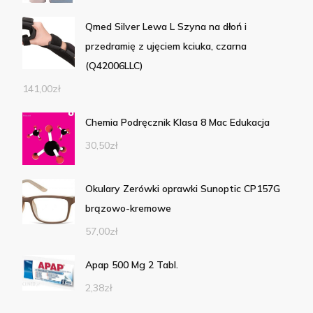
Qmed Silver Lewa L Szyna na dłoń i
przedramię z ujęciem kciuka, czarna
(Q42006LLC)
141,00
zł
Chemia Podręcznik Klasa 8 Mac Edukacja
30,50
zł
Okulary Zerówki oprawki Sunoptic CP157G
brązowo-kremowe
57,00
zł
Apap 500 Mg 2 Tabl.
2,38
zł