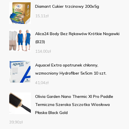
Diamant Cukier trzcinowy 200x5g
15,11
zł
Alica24 Body Bez Rękawów Krótkie Nogawki
(B23)
114,00
zł
Aquacel Extra opatrunek chłonny,
wzmocniony Hydrofiber 5x5cm 10 szt.
41,04
zł
Olivia Garden Nano Thermic Xl Pro Paddle
Termiczna Szeroka Szczotka Wiosłowa
Płaska Black Gold
39,90
zł