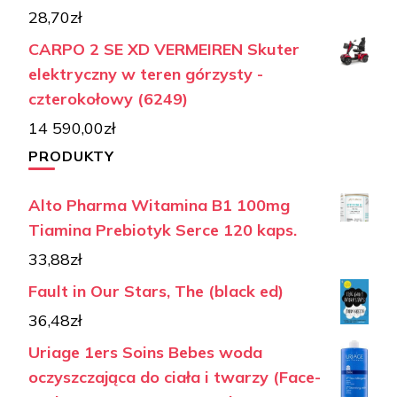
28,70
zł
CARPO 2 SE XD VERMEIREN Skuter
elektryczny w teren górzysty -
czterokołowy (6249)
14 590,00
zł
PRODUKTY
Alto Pharma Witamina B1 100mg
Tiamina Prebiotyk Serce 120 kaps.
33,88
zł
Fault in Our Stars, The (black ed)
36,48
zł
Uriage 1ers Soins Bebes woda
oczyszczająca do ciała i twarzy (Face-