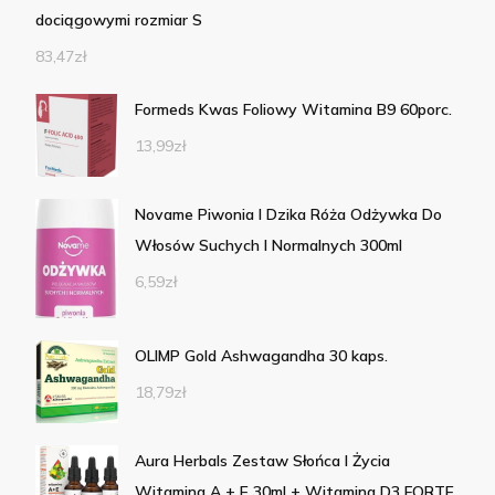
dociągowymi rozmiar S
83,47
zł
Formeds Kwas Foliowy Witamina B9 60porc.
13,99
zł
Novame Piwonia I Dzika Róża Odżywka Do
Włosów Suchych I Normalnych 300ml
6,59
zł
OLIMP Gold Ashwagandha 30 kaps.
18,79
zł
Aura Herbals Zestaw Słońca I Życia
Witamina A + E 30ml + Witamina D3 FORTE