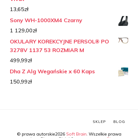
13,65
zł
Sony WH-1000XM4 Czarny
1 129,00
zł
OKULARY KOREKCYJNE PERSOL® PO
3278V 1137 53 ROZMIAR M
499,99
zł
Dha Z Alg Wegańskie x 60 Kaps
150,99
zł
SKLEP
BLOG
© prawa autorskie2026
Soft Brain
. Wszelkie prawa