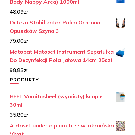
Body-Nappy Area) 1000ml
48,09
zł
Orteza Stabilizator Palca Ochrona
Opuszków Szyna 3
79,00
zł
Matopat Matoset Instrument Szpatułka
Do Dezynfekcji Pola Jałowa 14cm 25szt
98,83
zł
PRODUKTY
HEEL Vomitusheel (wymioty) krople
30ml
35,80
zł
A closet under a plum tree w, ukraińska
Vivat