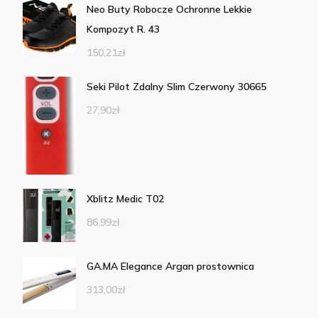
Neo Buty Robocze Ochronne Lekkie
Kompozyt R. 43
150,21
zł
Seki Pilot Zdalny Slim Czerwony 30665
27,90
zł
Xblitz Medic T02
86,99
zł
GA.MA Elegance Argan prostownica
313,00
zł