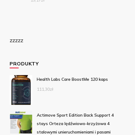
19,17
zł
zzzzz
PRODUKTY
Health Labs Care BoostMe 120 kaps
111,30
zł
Actimove Sport Edition Back Support 4
stays Orteza lędźwiowo-krzyżowa 4
stalowymi unieruchomieniami i pasami