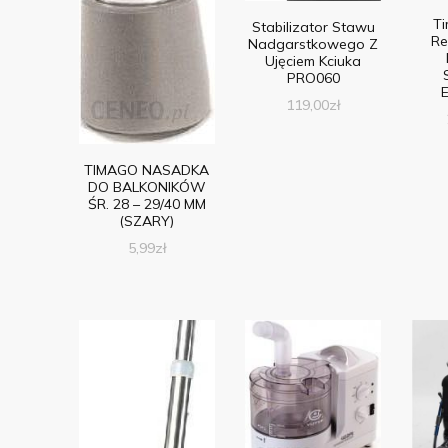
T
Stabilizator Stawu
Re
Nadgarstkowego Z
Ujęciem Kciuka
PRO060
E
119,00
zł
TIMAGO NASADKA
DO BALKONIKÓW
ŚR. 28 – 29/40 MM
(SZARY)
5,99
zł