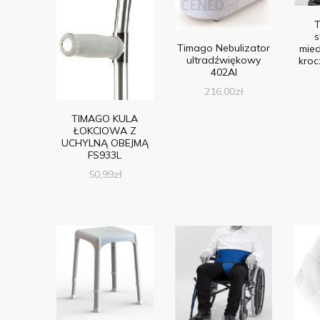
T
s
Timago Nebulizator
mied
ultradźwiękowy
kro
402AI
216,00
zł
TIMAGO KULA
ŁOKCIOWA Z
UCHYLNĄ OBEJMĄ
FS933L
50,99
zł