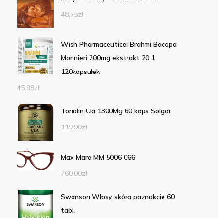
48,75
zł
Wish Pharmaceutical Brahmi Bacopa
Monnieri 200mg ekstrakt 20:1
120kapsułek
45,98
zł
Tonalin Cla 1300Mg 60 kaps Solgar
119,90
zł
Max Mara MM 5006 066
760,00
zł
Swanson Włosy skóra paznokcie 60
tabl.