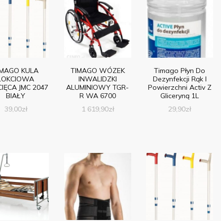
IMAGO KULA
TIMAGO WÓZEK
Timago Płyn Do
ŁOKCIOWA
INWALIDZKI
Dezynfekcji Rąk I
CIĘCA JMC 2047
ALUMINIOWY TGR-
Powierzchni Activ Z
BIAŁY
R WA 6700
Gliceryną 1L
39,00
zł
1 619,90
zł
29,90
zł