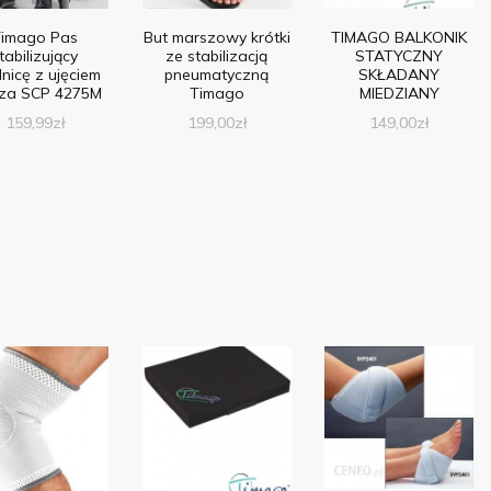
imago Pas
But marszowy krótki
TIMAGO BALKONIK
tabilizujący
ze stabilizacją
STATYCZNY
nicę z ujęciem
pneumatyczną
SKŁADANY
cza SCP 4275M
Timago
MIEDZIANY
159,99
zł
199,00
zł
149,00
zł