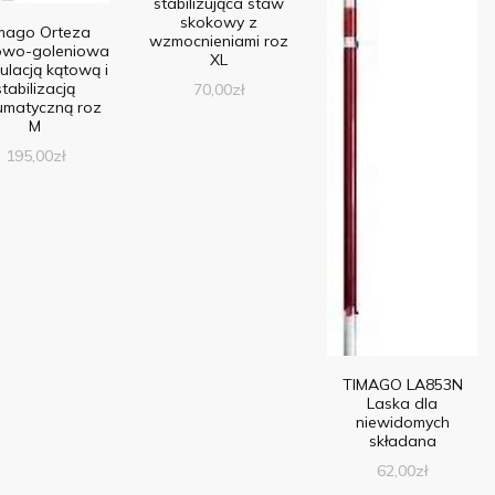
stabilizująca staw
skokowy z
mago Orteza
wzmocnieniami roz
owo-goleniowa
XL
ulacją kątową i
stabilizacją
70,00
zł
umatyczną roz
M
195,00
zł
TIMAGO LA853N
Laska dla
niewidomych
składana
62,00
zł