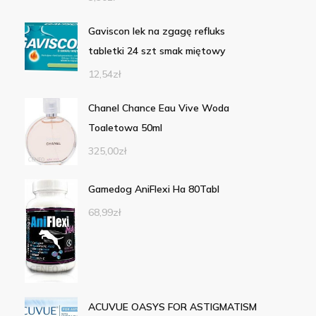
Gaviscon lek na zgagę refluks
tabletki 24 szt smak miętowy
12,54
zł
Chanel Chance Eau Vive Woda
Toaletowa 50ml
325,00
zł
Gamedog AniFlexi Ha 80Tabl
68,99
zł
ACUVUE OASYS FOR ASTIGMATISM