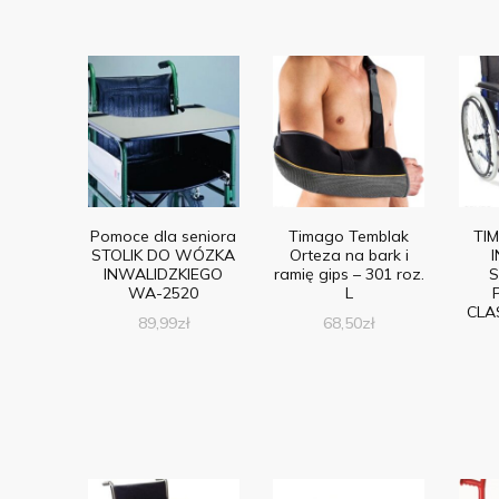
Pomoce dla seniora
Timago Temblak
TI
STOLIK DO WÓZKA
Orteza na bark i
INWALIDZKIEGO
ramię gips – 301 roz.
S
WA-2520
L
CLA
89,99
zł
68,50
zł