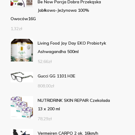
Be Now Porcja Dobra Przekąska
Jabłkowo-Jeżynowa 100%
Owoców16G
1,32
zł
Living Food Joy Day EKO Probiotyk
Ashwagandha 500ml
52,66
zł
Gucci GG 1101 H3E
808,00
zł
NUTRIDRINK SKIN REPAIR Czekolada
13 x 200 ml
78,29
zł
Vermeiren CARPO 2 ok. 16km/h