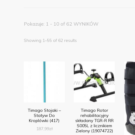
Pokazuje: 1 - 10 of 62 WYNIKÓW
Showing 1–55 of 62 results
Timago Stojaki –
Timago Rotor
Statyw Do
rehabilitacyjny
Kroplówki (417)
składany TGR-R RR
S005L z licznikiem
187,99
zł
Zielony (19074722)