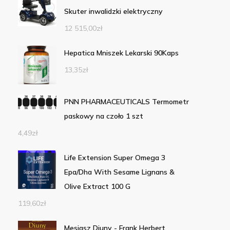
Skuter inwalidzki elektryczny
12 515,00
zł
Hepatica Mniszek Lekarski 90Kaps
13,35
zł
PNN PHARMACEUTICALS Termometr
paskowy na czoło 1 szt
4,49
zł
Life Extension Super Omega 3
Epa/Dha With Sesame Lignans &
Olive Extract 100 G
119,60
zł
Mesjasz Diuny - Frank Herbert