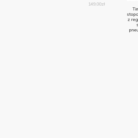
149,00
zł
Ti
stop
z reg
pne