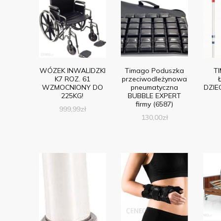
WÓZEK INWALIDZKI
Timago Poduszka
T
K7 ROZ. 61
przeciwodleżynowa
WZMOCNIONY DO
pneumatyczna
DZIE
225KG!
BUBBLE EXPERT
firmy (6587)
999,99
zł
130,00
zł