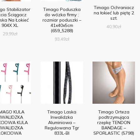
Timago Ochraniacz
go Stabilizator
Timago Poduszka
na łokieć lub piętę 2
cia Ściągacz
do wózka firmy :
szt.
ska Na Łokieć
rozmiar poduszki –
904X XL
41x40x5cm
40,90
zł
(659_5288)
29,99
zł
93,49
zł
IMAGO KULA
Timago Laska
Timago Orteza
NWALIDZKA
Inwalidzka
podtrzymująca
KCIOWA KULA
Aluminiowa –
rzepkę TENDON
NWALIDZKA
Regulowana Tgr
BANDAGE –
ŁOKCIOWA
833L-Bl
SPORLASTIC (5798)