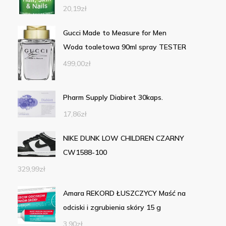
20,19
zł
Gucci Made to Measure for Men
Woda toaletowa 90ml spray TESTER
499,00
zł
Pharm Supply Diabiret 30kaps.
17,86
zł
NIKE DUNK LOW CHILDREN CZARNY
CW1588-100
329,99
zł
Amara REKORD ŁUSZCZYCY Maść na
odciski i zgrubienia skóry 15 g
3,90
zł