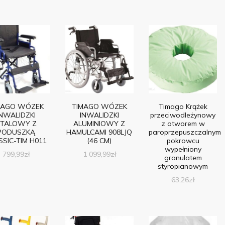
MAGO WÓZEK
TIMAGO WÓZEK
Timago Krążek
INWALIDZKI
INWALIDZKI
przeciwodleżynowy
TALOWY Z
ALUMINIOWY Z
z otworem w
PODUSZKĄ
HAMULCAMI 908LJQ
paroprzepuszczalnym
SSIC-TIM H011
(46 CM)
pokrowcu
wypełniony
799,99
zł
1 099,99
zł
granulatem
styropianowym
63,26
zł