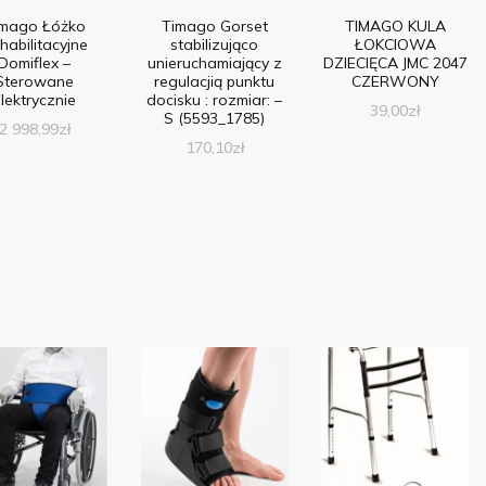
imago Łóżko
Timago Gorset
TIMAGO KULA
habilitacyjne
stabilizująco
ŁOKCIOWA
Domiflex –
unieruchamiający z
DZIECIĘCA JMC 2047
Sterowane
regulacjią punktu
CZERWONY
lektrycznie
docisku : rozmiar: –
39,00
zł
S (5593_1785)
2 998,99
zł
170,10
zł