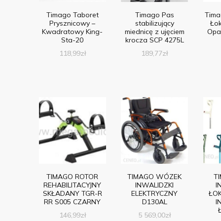
Timago Taboret
Timago Pas
Tima
Prysznicowy –
stabilizujący
Łok
Kwadratowy King-
miednicę z ujęciem
Opa
Sta-20
krocza SCP 4275L
118,99
zł
189,77
zł
TIMAGO ROTOR
TIMAGO WÓZEK
T
REHABILITACYJNY
INWALIDZKI
I
SKŁADANY TGR-R
ELEKTRYCZNY
ŁO
RR S005 CZARNY
D130AL
I
146,99
zł
5 569,00
zł