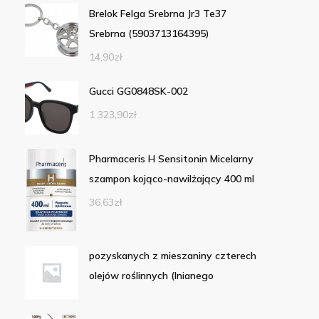
Brelok Felga Srebrna Jr3 Te37
Srebrna (5903713164395)
14,90
zł
Gucci GG0848SK-002
1 323,90
zł
Pharmaceris H Sensitonin Micelarny
szampon kojąco-nawilżający 400 ml
36,63
zł
pozyskanych z mieszaniny czterech
olejów roślinnych (lnianego