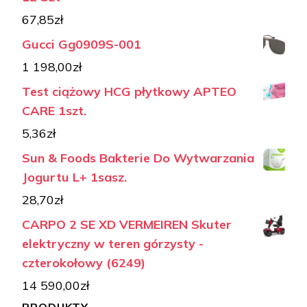
67,85
zł
Gucci Gg0909S-001
1 198,00
zł
Test ciążowy HCG płytkowy APTEO
CARE 1szt.
5,36
zł
Sun & Foods Bakterie Do Wytwarzania
Jogurtu L+ 1sasz.
28,70
zł
CARPO 2 SE XD VERMEIREN Skuter
elektryczny w teren górzysty -
czterokołowy (6249)
14 590,00
zł