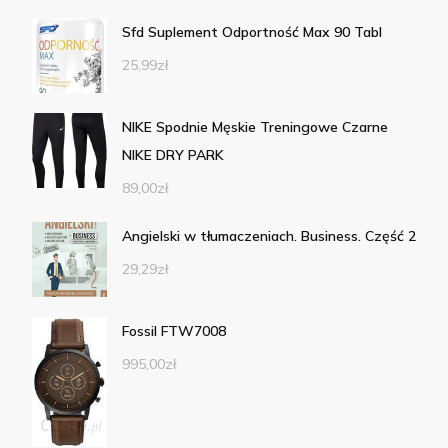
Sfd Suplement Odportność Max 90 Tabl
25,99
zł
NIKE Spodnie Męskie Treningowe Czarne
NIKE DRY PARK
89,00
zł
Angielski w tłumaczeniach. Business. Część 2
29,29
zł
Fossil FTW7008
995,00
zł