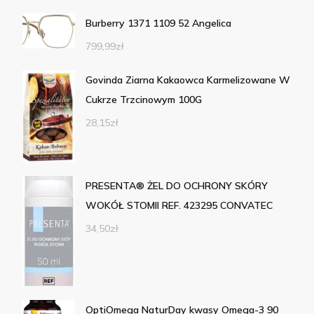
Burberry 1371 1109 52 Angelica
799,99
zł
Govinda Ziarna Kakaowca Karmelizowane W
Cukrze Trzcinowym 100G
28,15
zł
PRESENTA® ŻEL DO OCHRONY SKÓRY
WOKÓŁ STOMII REF. 423295 CONVATEC
34,50
zł
OptiOmega NaturDay kwasy Omega-3 90