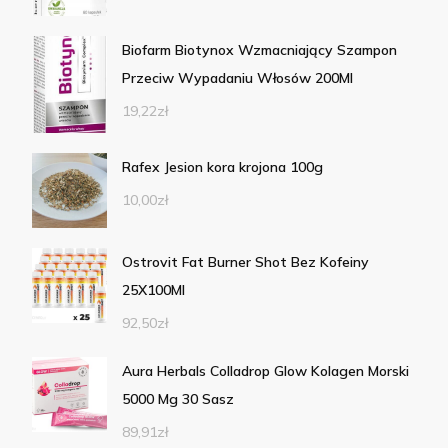
Biofarm Biotynox Wzmacniający Szampon
Przeciw Wypadaniu Włosów 200Ml
19,22
zł
Rafex Jesion kora krojona 100g
10,00
zł
Ostrovit Fat Burner Shot Bez Kofeiny
25X100Ml
92,50
zł
Aura Herbals Colladrop Glow Kolagen Morski
5000 Mg 30 Sasz
89,91
zł