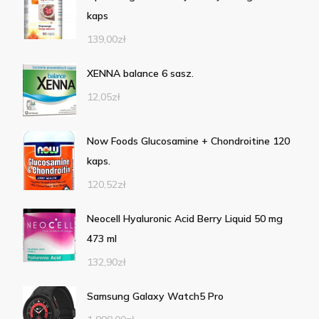
kaps
139,00
zł
XENNA balance 6 sasz.
12,05
zł
Now Foods Glucosamine + Chondroitine 120
kaps.
120,52
zł
Neocell Hyaluronic Acid Berry Liquid 50 mg
473 ml
132,90
zł
Samsung Galaxy Watch5 Pro