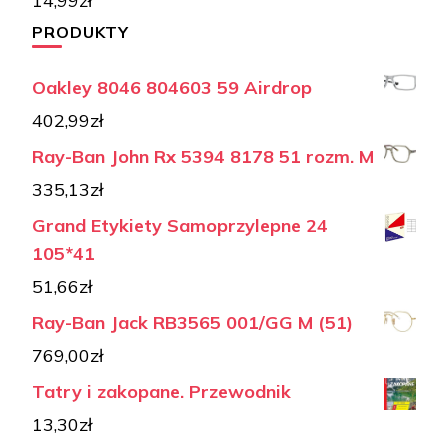
14,99
zł
PRODUKTY
Oakley 8046 804603 59 Airdrop
402,99
zł
Ray-Ban John Rx 5394 8178 51 rozm. M
335,13
zł
Grand Etykiety Samoprzylepne 24
105*41
51,66
zł
Ray-Ban Jack RB3565 001/GG M (51)
769,00
zł
Tatry i zakopane. Przewodnik
13,30
zł