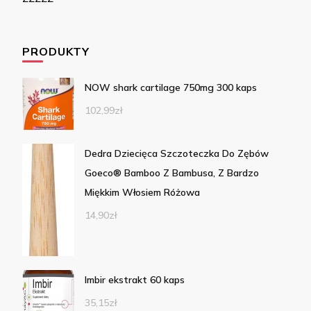
PRODUKTY
NOW shark cartilage 750mg 300 kaps
102,99
zł
Dedra Dziecięca Szczoteczka Do Zębów
Goeco® Bamboo Z Bambusa, Z Bardzo
Miękkim Włosiem Różowa
14,90
zł
Imbir ekstrakt 60 kaps
35,15
zł