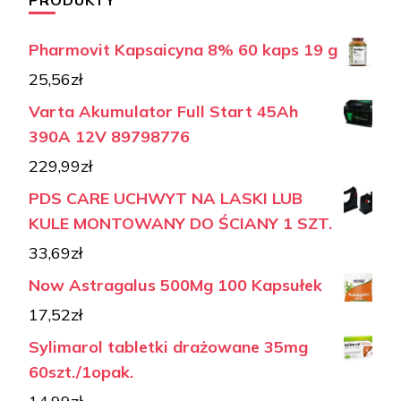
PRODUKTY
Pharmovit Kapsaicyna 8% 60 kaps 19 g
25,56
zł
Varta Akumulator Full Start 45Ah
390A 12V 89798776
229,99
zł
PDS CARE UCHWYT NA LASKI LUB
KULE MONTOWANY DO ŚCIANY 1 SZT.
33,69
zł
Now Astragalus 500Mg 100 Kapsułek
17,52
zł
Sylimarol tabletki drażowane 35mg
60szt./1opak.