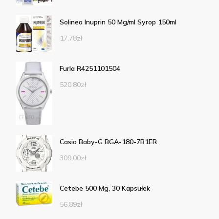
Solinea Inuprin 50 Mg/ml Syrop 150ml
17,78
zł
Furla R4251101504
520,80
zł
Casio Baby-G BGA-180-7B1ER
309,00
zł
Cetebe 500 Mg, 30 Kapsułek
56,89
zł