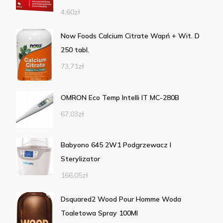
4,60
zł
Now Foods Calcium Citrate Wapń + Wit. D
250 tabl.
73,71
zł
OMRON Eco Temp Intelli IT MC-280B
67,03
zł
Babyono 645 2W1 Podgrzewacz I
Sterylizator
166,05
zł
Dsquared2 Wood Pour Homme Woda
Toaletowa Spray 100Ml