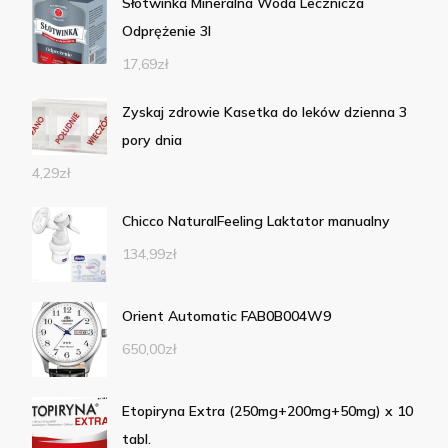
Słotwinka Mineralna Woda Lecznicza
Odprężenie 3l
17,69
zł
Zyskaj zdrowie Kasetka do leków dzienna 3
pory dnia
4,29
zł
Chicco NaturalFeeling Laktator manualny
134,99
zł
Orient Automatic FAB0B004W9
650,00
zł
Etopiryna Extra (250mg+200mg+50mg) x 10
tabl.