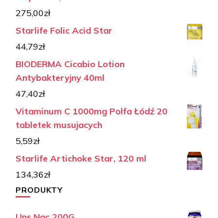
275,00
zł
Starlife Folic Acid Star
44,79
zł
BIODERMA Cicabio Lotion
Antybakteryjny 40ml
47,40
zł
Vitaminum C 1000mg Polfa Łódź 20
tabletek musujacych
5,59
zł
Starlife Artichoke Star, 120 ml
134,36
zł
PRODUKTY
Uns Nac 200G