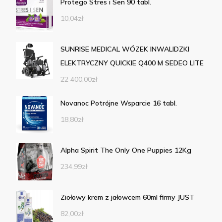
Protego Stres i Sen 90 tabl.
10,04
zł
SUNRISE MEDICAL WÓZEK INWALIDZKI
ELEKTRYCZNY QUICKIE Q400 M SEDEO LITE
22 400,00
zł
Novanoc Potrójne Wsparcie 16 tabl.
18,80
zł
Alpha Spirit The Only One Puppies 12Kg
234,99
zł
Ziołowy krem z jałowcem 60ml firmy JUST
82,00
zł