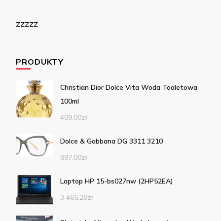
zzzzz
PRODUKTY
Christian Dior Dolce Vita Woda Toaletowa
100ml
409,00
zł
Dolce & Gabbana DG 3311 3210
897,00
zł
Laptop HP 15-bs027nw (2HP52EA)
3 465,28
zł