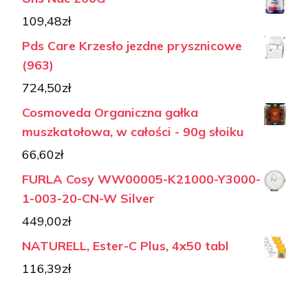
109,48
zł
Pds Care Krzesło jezdne prysznicowe
(963)
724,50
zł
Cosmoveda Organiczna gałka
muszkatołowa, w całości - 90g słoiku
66,60
zł
FURLA Cosy WW00005-K21000-Y3000-
1-003-20-CN-W Silver
449,00
zł
NATURELL, Ester-C Plus, 4x50 tabl
116,39
zł