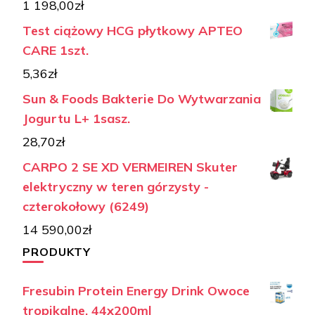
1 198,00
zł
Test ciążowy HCG płytkowy APTEO
CARE 1szt.
5,36
zł
Sun & Foods Bakterie Do Wytwarzania
Jogurtu L+ 1sasz.
28,70
zł
CARPO 2 SE XD VERMEIREN Skuter
elektryczny w teren górzysty -
czterokołowy (6249)
14 590,00
zł
PRODUKTY
Fresubin Protein Energy Drink Owoce
tropikalne, 44x200ml