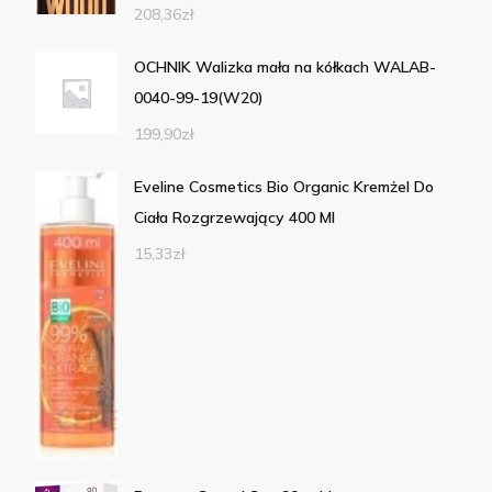
208,36
zł
OCHNIK Walizka mała na kółkach WALAB-
0040-99-19(W20)
199,90
zł
Eveline Cosmetics Bio Organic Kremżel Do
Ciała Rozgrzewający 400 Ml
15,33
zł