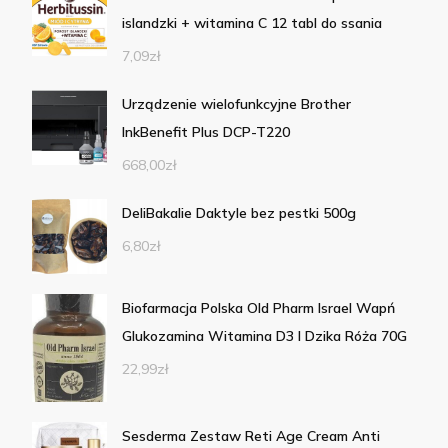
islandzki + witamina C 12 tabl do ssania
7,09
zł
Urządzenie wielofunkcyjne Brother
InkBenefit Plus DCP-T220
668,00
zł
DeliBakalie Daktyle bez pestki 500g
6,80
zł
Biofarmacja Polska Old Pharm Israel Wapń
Glukozamina Witamina D3 I Dzika Róża 70G
22,99
zł
Sesderma Zestaw Reti Age Cream Anti