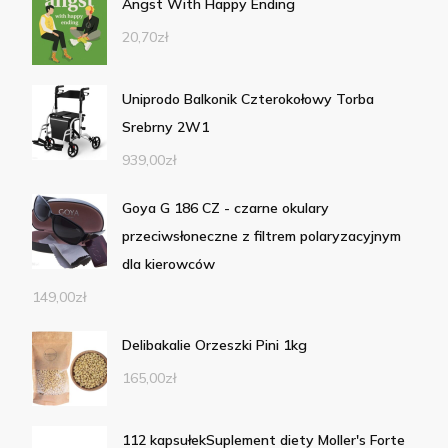
Angst With Happy Ending
20,70
zł
Uniprodo Balkonik Czterokołowy Torba
Srebrny 2W1
939,00
zł
Goya G 186 CZ - czarne okulary
przeciwsłoneczne z filtrem polaryzacyjnym
dla kierowców
149,00
zł
Delibakalie Orzeszki Pini 1kg
165,00
zł
112 kapsułekSuplement diety Moller's Forte