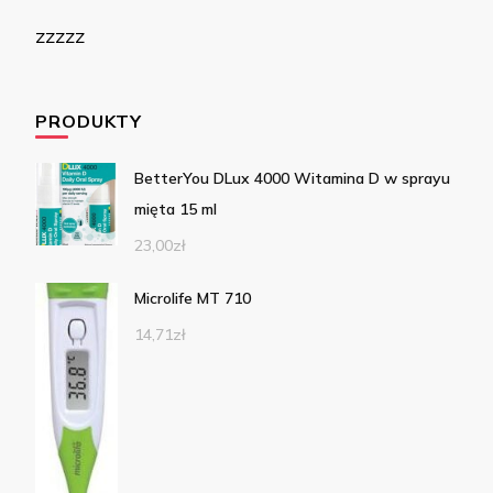
zzzzz
PRODUKTY
BetterYou DLux 4000 Witamina D w sprayu
mięta 15 ml
23,00
zł
Microlife MT 710
14,71
zł