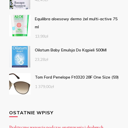
Equilibra aloesowy dermo żel multi-active 75
ml
13,99
zł
Oilatum Baby Emulsja Do Kąpieli 500Ml
23,28
zł
Tom Ford Penelope Ft0320 28F One Size (59)
1 379,00
zł
OSTATNIE WPISY
Praktyczne wsparcie podczas opatrywania i drobnych