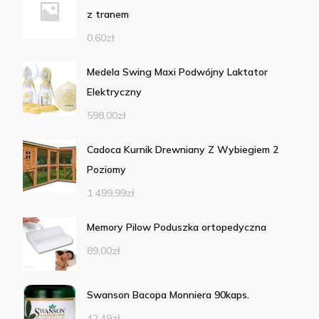
z tranem
0,60
zł
Medela Swing Maxi Podwójny Laktator
Elektryczny
598,00
zł
Cadoca Kurnik Drewniany Z Wybiegiem 2
Poziomy
1 499,99
zł
Memory Pilow Poduszka ortopedyczna
89,00
zł
Swanson Bacopa Monniera 90kaps.
42,49
zł