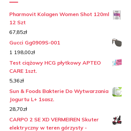
Pharmovit Kolagen Women Shot 120ml
12 Szt
67,85
zł
Gucci Gg0909S-001
1 198,00
zł
Test ciążowy HCG płytkowy APTEO
CARE 1szt.
5,36
zł
Sun & Foods Bakterie Do Wytwarzania
Jogurtu L+ 1sasz.
28,70
zł
CARPO 2 SE XD VERMEIREN Skuter
elektryczny w teren górzysty -