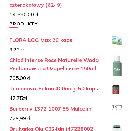
czterokołowy (6249)
14 590,00
zł
PRODUKTY
FLORA LGG Max 20 kaps
9,22
zł
Chloé Intense Rose Naturelle Woda
Perfumowana Uzupełnienie 150ml
705,00
zł
Terranova, Folian 400mcg, 50 kaps.
47,75
zł
Burberry 1372 1007 55 Malcolm
779,99
zł
Drukarka Oki C824dn (47228002)