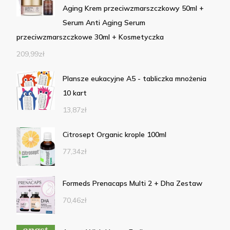
Aging Krem przeciwzmarszczkowy 50ml +
Serum Anti Aging Serum
przeciwzmarszczkowe 30ml + Kosmetyczka
209,99
zł
Plansze eukacyjne A5 - tabliczka mnożenia
10 kart
13,87
zł
Citrosept Organic krople 100ml
77,34
zł
Formeds Prenacaps Multi 2 + Dha Zestaw
70,46
zł