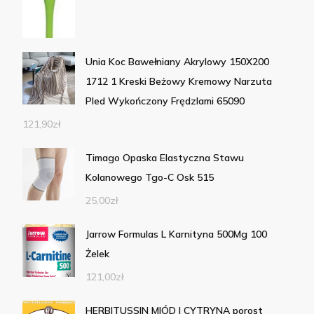
Unia Koc Bawełniany Akrylowy 150X200
1712 1 Kreski Beżowy Kremowy Narzuta
Pled Wykończony Frędzlami 65090
121,90
zł
Timago Opaska Elastyczna Stawu
Kolanowego Tgo-C Osk 515
25,00
zł
Jarrow Formulas L Karnityna 500Mg 100
Żelek
121,00
zł
HERBITUSSIN MIÓD I CYTRYNA porost