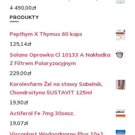
4 490,00
zł
PRODUKTY
Pepthym X Thymus 60 kaps
125,14
zł
Solano Oprawka Cl 10133 A Nakładka
Z Filtrem Polaryzacyjnym
229,00
zł
Korolevfarm Żel na stawy Sabelnik,
Chondroityna SUSTAVIT 125ml
19,90
zł
Actiferol Fe 7mg 30sasz.
19,07
zł
Viscoplast Wodoodporny Plus 10+2