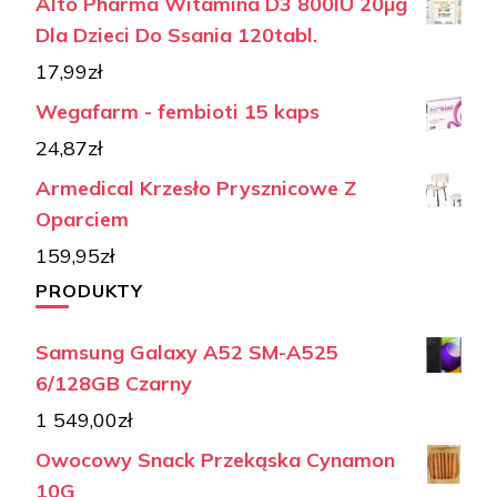
Alto Pharma Witamina D3 800IU 20µg
Dla Dzieci Do Ssania 120tabl.
17,99
zł
Wegafarm - fembioti 15 kaps
24,87
zł
Armedical Krzesło Prysznicowe Z
Oparciem
159,95
zł
PRODUKTY
Samsung Galaxy A52 SM-A525
6/128GB Czarny
1 549,00
zł
Owocowy Snack Przekąska Cynamon
10G