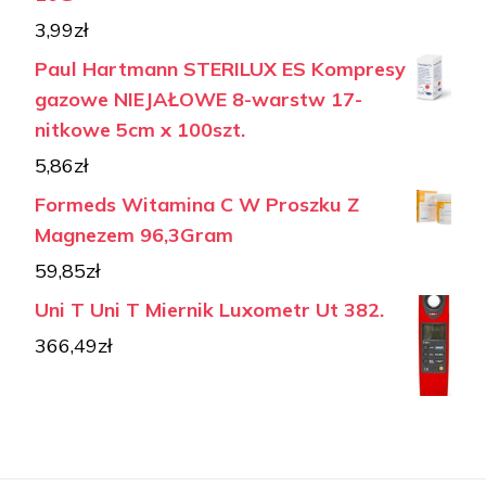
3,99
zł
Paul Hartmann STERILUX ES Kompresy
gazowe NIEJAŁOWE 8-warstw 17-
nitkowe 5cm x 100szt.
5,86
zł
Formeds Witamina C W Proszku Z
Magnezem 96,3Gram
59,85
zł
Uni T Uni T Miernik Luxometr Ut 382.
366,49
zł