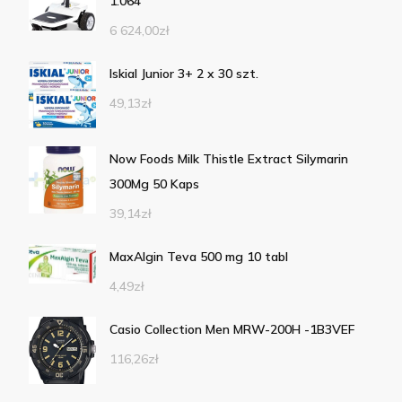
1.064
6 624,00
zł
Iskial Junior 3+ 2 x 30 szt.
49,13
zł
Now Foods Milk Thistle Extract Silymarin
300Mg 50 Kaps
39,14
zł
MaxAlgin Teva 500 mg 10 tabl
4,49
zł
Casio Collection Men MRW-200H -1B3VEF
116,26
zł