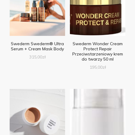
Swederm Swederm® Ultra
Swederm Wonder Cream
Serum + Cream Mask Body
Protect Repair
Przeciwstarzeniowy krem
315,00
zł
do twarzy 50 ml
195,00
zł