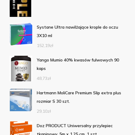
Systane Ultra nawilżające krople do oczu
3X10 ml
152,19
zł
Yango Mumio 40% kwasów fulwowych 90
kaps
48,73
zł
Hartmann MoliCare Premium Slip extra plus
rozmiar S 30 szt.
29,10
zł
Doz PRODUCT Uniwersalny przylepiec
tkaninowy, 5m x 1,25 cm, 1 szt.