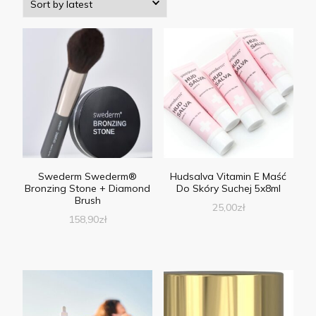
Swederm Swederm®
Hudsalva Vitamin E Maść
Bronzing Stone + Diamond
Do Skóry Suchej 5x8ml
Brush
25,00
zł
158,90
zł