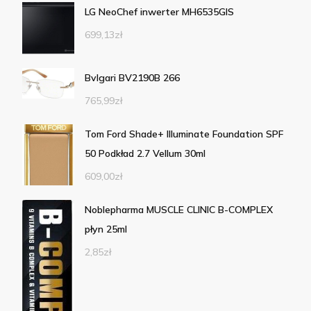
LG NeoChef inwerter MH6535GIS
699,13
zł
Bvlgari BV2190B 266
765,99
zł
Tom Ford Shade+ Illuminate Foundation SPF
50 Podkład 2.7 Vellum 30ml
609,00
zł
Noblepharma MUSCLE CLINIC B-COMPLEX
płyn 25ml
2,85
zł