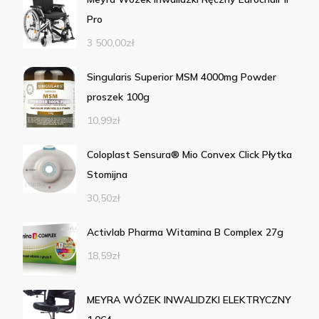
Pro
3 500,00
zł
Singularis Superior MSM 4000mg Powder
proszek 100g
10,99
zł
Coloplast Sensura® Mio Convex Click Płytka
Stomijna
30,50
zł
Activlab Pharma Witamina B Complex 27g
18,59
zł
MEYRA WÓZEK INWALIDZKI ELEKTRYCZNY