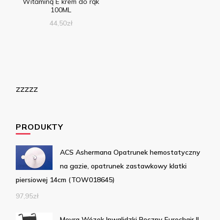
Witaminą E krem do rąk
100ML
44,50
zł
zzzzz
PRODUKTY
ACS Ashermana Opatrunek hemostatyczny
na gazie, opatrunek zastawkowy klatki
piersiowej 14cm (TOW018645)
97,95
zł
Meyra Wózek Inwalidzki Ręczny Eurochair II