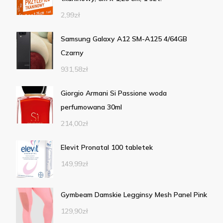
2,99
zł
Samsung Galaxy A12 SM-A125 4/64GB
Czarny
931,58
zł
Giorgio Armani Si Passione woda
perfumowana 30ml
214,00
zł
Elevit Pronatal 100 tabletek
149,99
zł
Gymbeam Damskie Legginsy Mesh Panel Pink
129,90
zł