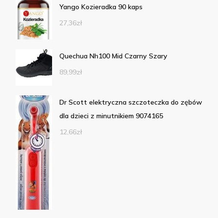
Yango Kozieradka 90 kaps
27,36
zł
Quechua Nh100 Mid Czarny Szary
89,99
zł
Dr Scott elektryczna szczoteczka do zębów
dla dzieci z minutnikiem 9074165
12,66
zł