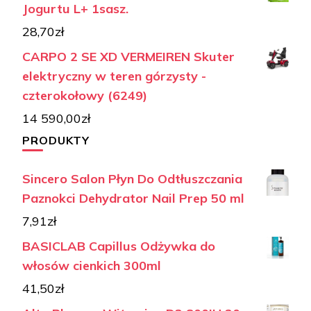
Jogurtu L+ 1sasz.
28,70
zł
CARPO 2 SE XD VERMEIREN Skuter
elektryczny w teren górzysty -
czterokołowy (6249)
14 590,00
zł
PRODUKTY
Sincero Salon Płyn Do Odtłuszczania
Paznokci Dehydrator Nail Prep 50 ml
7,91
zł
BASICLAB Capillus Odżywka do
włosów cienkich 300ml
41,50
zł