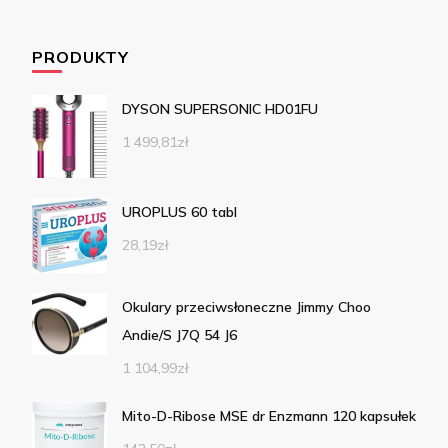
PRODUKTY
DYSON SUPERSONIC HD01FU
1 499,81
zł
UROPLUS 60 tabl
28,19
zł
Okulary przeciwsłoneczne Jimmy Choo
Andie/S J7Q 54 J6
1 104,99
zł
Mito-D-Ribose MSE dr Enzmann 120 kapsułek