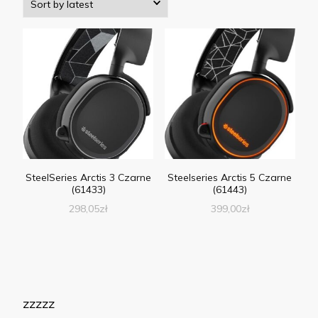
SteelSeries Arctis 3 Czarne
Steelseries Arctis 5 Czarne
(61433)
(61443)
298,05
zł
399,00
zł
zzzzz