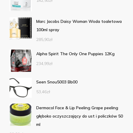
142,50
zł
Marc Jacobs Daisy Woman Woda toaletowa
100ml spray
285,90
zł
Alpha Spirit The Only One Puppies 12Kg
234,99
zł
Seen Snou5003 Bb00
53,46
zł
Dermacol Face & Lip Peeling Grape peeling
głęboko oczyszczający do ust i policzków 50
ml