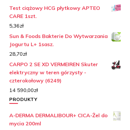
Test ciążowy HCG płytkowy APTEO
CARE 1szt.
5,36
zł
Sun & Foods Bakterie Do Wytwarzania
Jogurtu L+ 1sasz.
28,70
zł
CARPO 2 SE XD VERMEIREN Skuter
elektryczny w teren górzysty -
czterokołowy (6249)
14 590,00
zł
PRODUKTY
A-DERMA DERMALIBOUR+ CICA-Żel do
mycia 200ml