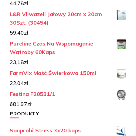
44,78
zł
L&R Vliwazell Jałowy 20cm x 20cm
30Szt. (30454)
59,40
zł
Pureline Czas Na Wspomaganie
Wątroby 60Kaps
23,18
zł
FarmVIx Maść Świerkowa 150ml
22,04
zł
Festina F20531/1
681,97
zł
PRODUKTY
Sanprobi Stress 3x20 kaps