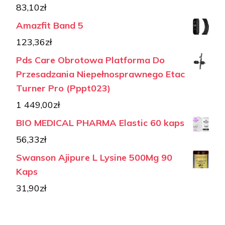
83,10
zł
Amazfit Band 5
123,36
zł
Pds Care Obrotowa Platforma Do
Przesadzania Niepełnosprawnego Etac
Turner Pro (Pppt023)
1 449,00
zł
BIO MEDICAL PHARMA Elastic 60 kaps
56,33
zł
Swanson Ajipure L Lysine 500Mg 90
Kaps
31,90
zł