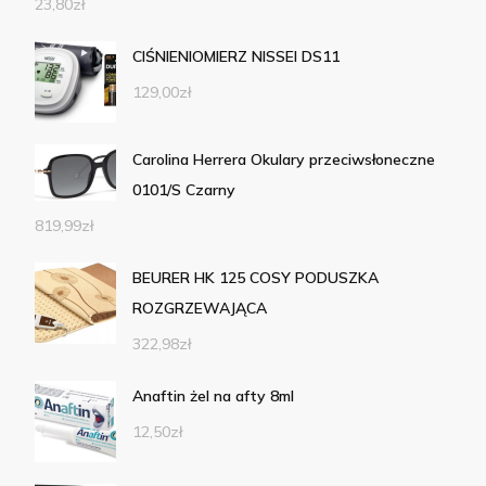
23,80
zł
CIŚNIENIOMIERZ NISSEI DS11
129,00
zł
Carolina Herrera Okulary przeciwsłoneczne
0101/S Czarny
819,99
zł
BEURER HK 125 COSY PODUSZKA
ROZGRZEWAJĄCA
322,98
zł
Anaftin żel na afty 8ml
12,50
zł