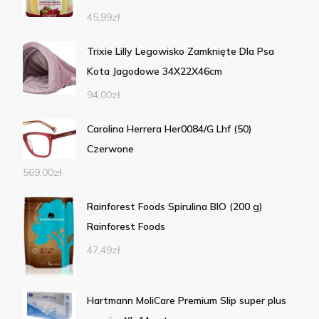
45,99
zł
Trixie Lilly Legowisko Zamknięte Dla Psa
Kota Jagodowe 34X22X46cm
94,00
zł
Carolina Herrera Her0084/G Lhf (50)
Czerwone
569,00
zł
Rainforest Foods Spirulina BIO (200 g)
Rainforest Foods
47,49
zł
Hartmann MoliCare Premium Slip super plus