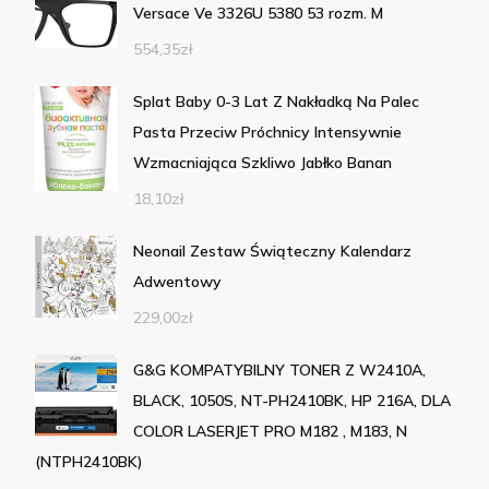
Versace Ve 3326U 5380 53 rozm. M
554,35
zł
Splat Baby 0-3 Lat Z Nakładką Na Palec
Pasta Przeciw Próchnicy Intensywnie
Wzmacniająca Szkliwo Jabłko Banan
18,10
zł
Neonail Zestaw Świąteczny Kalendarz
Adwentowy
229,00
zł
G&G KOMPATYBILNY TONER Z W2410A,
BLACK, 1050S, NT-PH2410BK, HP 216A, DLA
COLOR LASERJET PRO M182 , M183, N
(NTPH2410BK)