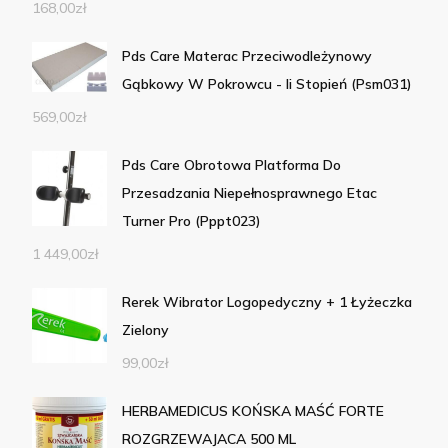
168,00
zł
Pds Care Materac Przeciwodleżynowy
Gąbkowy W Pokrowcu - Ii Stopień (Psm031)
569,00
zł
Pds Care Obrotowa Platforma Do
Przesadzania Niepełnosprawnego Etac
Turner Pro (Pppt023)
1 449,00
zł
Rerek Wibrator Logopedyczny + 1 Łyżeczka
Zielony
99,00
zł
HERBAMEDICUS KOŃSKA MAŚĆ FORTE
ROZGRZEWAJACA 500 ML