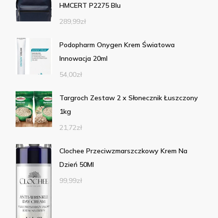
HMCERT P2275 Blu
289,99
zł
Podopharm Onygen Krem Światowa
Innowacja 20ml
54,00
zł
Targroch Zestaw 2 x Słonecznik Łuszczony
1kg
21,72
zł
Clochee Przeciwzmarszczkowy Krem Na
Dzień 50Ml
99,99
zł