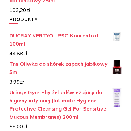
diamentowy 75ml
103,20
zł
PRODUKTY
DUCRAY KERTYOL PSO Koncentrat
100ml
44,88
zł
Tns Oliwka do skórek zapach jabłkowy
5ml
3,99
zł
Uriage Gyn- Phy żel odświeżający do
higieny intymnej (Intimate Hygiene
Protective Cleansing Gel For Sensitive
Mucous Membranes) 200ml
56,00
zł