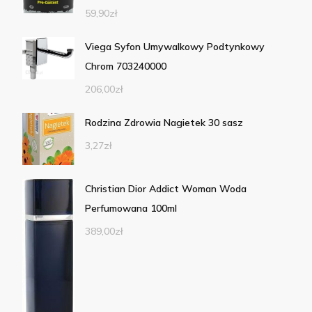
59,90
zł
Viega Syfon Umywalkowy Podtynkowy
Chrom 703240000
206,00
zł
Rodzina Zdrowia Nagietek 30 sasz
3,27
zł
Christian Dior Addict Woman Woda
Perfumowana 100ml
389,00
zł