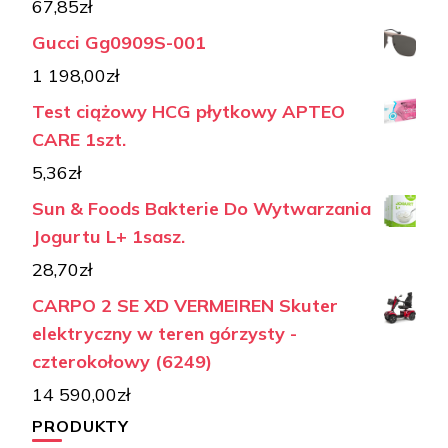
67,85
zł
Gucci Gg0909S-001
1 198,00
zł
Test ciążowy HCG płytkowy APTEO
CARE 1szt.
5,36
zł
Sun & Foods Bakterie Do Wytwarzania
Jogurtu L+ 1sasz.
28,70
zł
CARPO 2 SE XD VERMEIREN Skuter
elektryczny w teren górzysty -
czterokołowy (6249)
14 590,00
zł
PRODUKTY