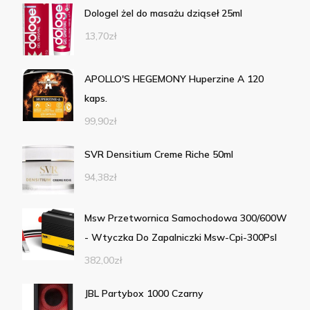
Dologel żel do masażu dziąseł 25ml
13,70
zł
APOLLO'S HEGEMONY Huperzine A 120
kaps.
99,90
zł
SVR Densitium Creme Riche 50ml
94,38
zł
Msw Przetwornica Samochodowa 300/600W
- Wtyczka Do Zapalniczki Msw-Cpi-300Psl
382,00
zł
JBL Partybox 1000 Czarny