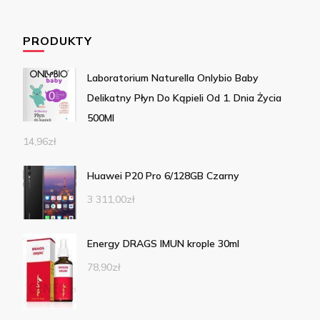
PRODUKTY
Laboratorium Naturella Onlybio Baby
Delikatny Płyn Do Kąpieli Od 1. Dnia Życia
500Ml
14,96
zł
Huawei P20 Pro 6/128GB Czarny
3 311,00
zł
Energy DRAGS IMUN krople 30ml
78,90
zł