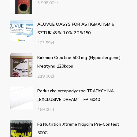
3 998,00
zł
ACUVUE OASYS FOR ASTIGMATISM 6
SZTUK /8.6/-1.00/-2.25/150
103,59
zł
Kirkman Creatine 500 mg (Hypoallergenic)
kreatyna 120kaps
219,00
zł
Poduszka ortopedyczna TRADYCYJNA,
„EXCLUSIVE DREAM” TFP-6040
169,00
zł
Fa Nutrition Xtreme Napalm Pre-Contest
500G