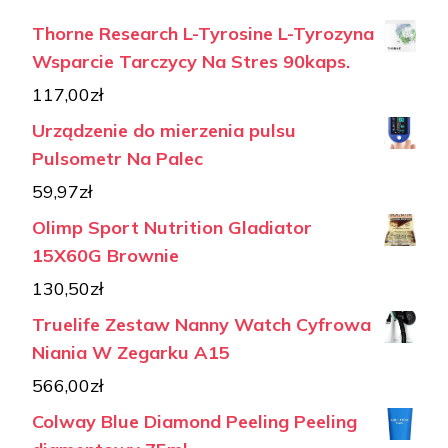
Thorne Research L-Tyrosine L-Tyrozyna
Wsparcie Tarczycy Na Stres 90kaps.
117,00
zł
Urządzenie do mierzenia pulsu
Pulsometr Na Palec
59,97
zł
Olimp Sport Nutrition Gladiator
15X60G Brownie
130,50
zł
Truelife Zestaw Nanny Watch Cyfrowa
Niania W Zegarku A15
566,00
zł
Colway Blue Diamond Peeling Peeling