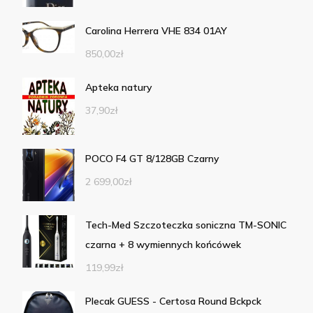
Carolina Herrera VHE 834 01AY
850,00
zł
Apteka natury
37,90
zł
POCO F4 GT 8/128GB Czarny
2 699,00
zł
Tech-Med Szczoteczka soniczna TM-SONIC
czarna + 8 wymiennych końcówek
119,99
zł
Plecak GUESS - Certosa Round Bckpck