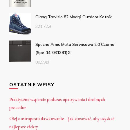
Olang Tarvisio 82 Modrý Outdoor Kotník
321,72
zł
Specna Arms Mata Serwisowa 2.0 Czarna
(Spe-14-031381)G
80,99
zł
OSTATNIE WPISY
Praktyczne wsparcie podczas opatrywania i drobnych
procedur
Olej z ostropestu dawkowanie – jak stosować, aby uzyskać
najlepsze efekty