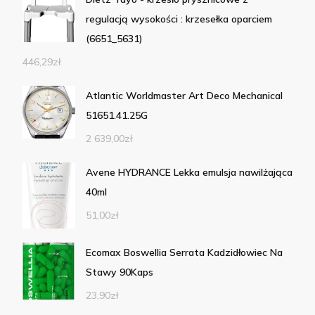
regulacją wysokości : krzesełka oparciem
(6651_5631)
446,29
zł
Atlantic Worldmaster Art Deco Mechanical
51651.41.25G
2 639,00
zł
Avene HYDRANCE Lekka emulsja nawilżająca
40ml
51,00
zł
Ecomax Boswellia Serrata Kadzidłowiec Na
Stawy 90Kaps
23,90
zł