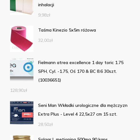
inhalacji
9,98
zł
Taśma Kinezio 5x5m różowa
32,00
zł
Fielmann atrea excellence 1 day toric 1.75
SPH, Cyl. -1.75, Oś 170 & BC 8.6 30szt.
(10036651)
128,90
zł
Seni Man Wkładki urologiczne dla mężczyzn
Extra Plus - Level 4 22,5x27 cm 15 szt.
28,50
zł
Solgar L metionina 500mg 90 kaps