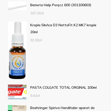
Bemeta Help Poręcz 600 (301100603)
167,30
zł
Kropla Słońca D3 NattoFit K2 MK7 krople
20ml
92,00
zł
PASTA COLGATE TOTAL ORGINAL 100ml
9,40
zł
Boehringer Spiriva Handihaler aparat do