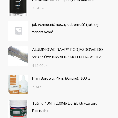
25,45
zł
jak wzmocnić naszą odporność i jak się
zahartować
ALUMINIOWE RAMPY PODJAZDOWE DO
WÓZKÓW INWALIDZKICH REHA ACTIV
449,00
zł
Plyn Burowa, Plyn, (Amara), 100 G
7,34
zł
Taśma 40Mm 200Mb Do Elektryzatora
Pastucha