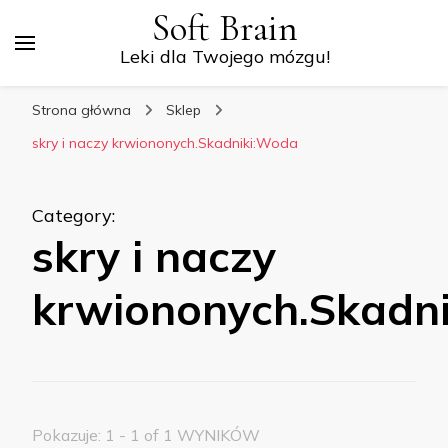
Soft Brain
Leki dla Twojego mózgu!
Strona główna
Sklep
skry i naczy krwiononych.Skadniki:Woda
Category
:
skry i naczy
krwiononych.Skadn
Pokazuje: 1 - 1 of 1 WYNIKÓW