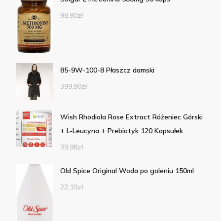
98,90
zł
85-9W-100-8 Płaszcz damski
399,90
zł
Wish Rhodiola Rose Extract Różeniec Górski
+ L-Leucyna + Prebiotyk 120 Kapsułek
39,98
zł
Old Spice Original Woda po goleniu 150ml
22,19
zł