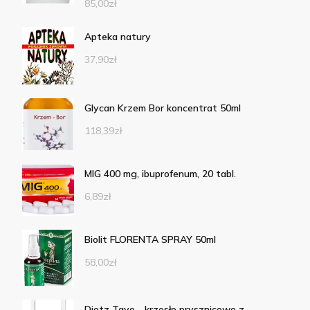
85,00
zł
Apteka natury
37,90
zł
Glycan Krzem Bor koncentrat 50ml
118,39
zł
MIG 400 mg, ibuprofenum, 20 tabl.
6,89
zł
Biolit FLORENTA SPRAY 50ml
58,00
zł
Dietz Tayo - krzesło prysznicowe z