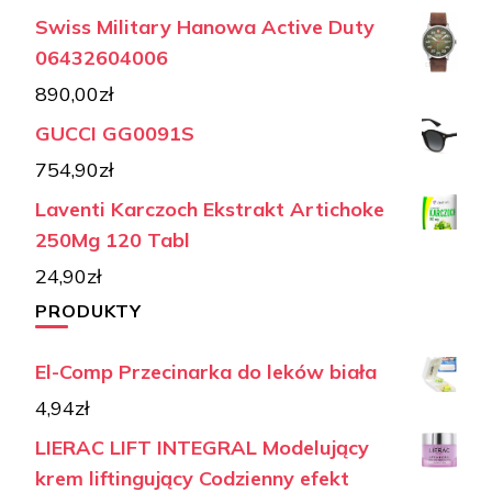
Swiss Military Hanowa Active Duty
06432604006
890,00
zł
GUCCI GG0091S
754,90
zł
Laventi Karczoch Ekstrakt Artichoke
250Mg 120 Tabl
24,90
zł
PRODUKTY
El-Comp Przecinarka do leków biała
4,94
zł
LIERAC LIFT INTEGRAL Modelujący
krem liftingujący Codzienny efekt