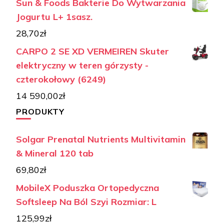
Sun & Foods Bakterie Do Wytwarzania
Jogurtu L+ 1sasz.
28,70
zł
CARPO 2 SE XD VERMEIREN Skuter
elektryczny w teren górzysty -
czterokołowy (6249)
14 590,00
zł
PRODUKTY
Solgar Prenatal Nutrients Multivitamin
& Mineral 120 tab
69,80
zł
MobileX Poduszka Ortopedyczna
Softsleep Na Ból Szyi Rozmiar: L
125,99
zł