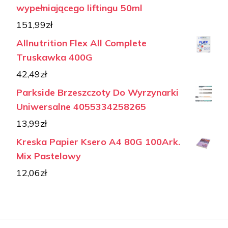
wypełniającego liftingu 50ml
151,99
zł
Allnutrition Flex All Complete
Truskawka 400G
42,49
zł
Parkside Brzeszczoty Do Wyrzynarki
Uniwersalne 4055334258265
13,99
zł
Kreska Papier Ksero A4 80G 100Ark.
Mix Pastelowy
12,06
zł