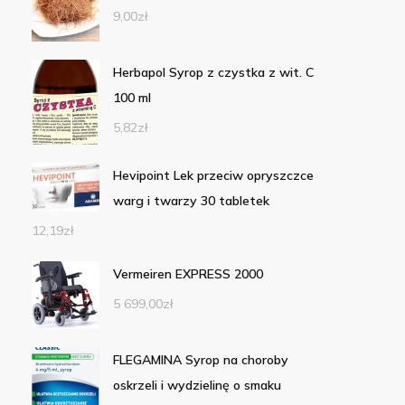
9,00
zł
Herbapol Syrop z czystka z wit. C
100 ml
5,82
zł
Hevipoint Lek przeciw opryszczce
warg i twarzy 30 tabletek
12,19
zł
Vermeiren EXPRESS 2000
5 699,00
zł
FLEGAMINA Syrop na choroby
oskrzeli i wydzielinę o smaku