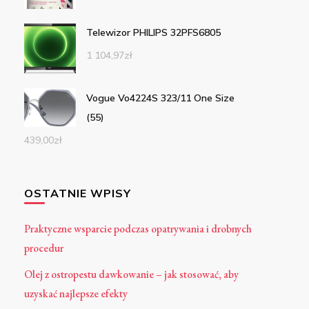
Telewizor PHILIPS 32PFS6805
1 104,97
zł
Vogue Vo4224S 323/11 One Size
(55)
439,00
zł
OSTATNIE WPISY
Praktyczne wsparcie podczas opatrywania i drobnych
procedur
Olej z ostropestu dawkowanie – jak stosować, aby
uzyskać najlepsze efekty