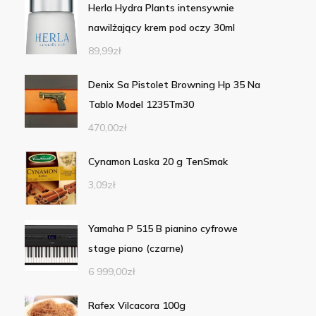
Herla Hydra Plants intensywnie
nawilżający krem pod oczy 30ml
89,99
zł
Denix Sa Pistolet Browning Hp 35 Na
Tablo Model 1235Tm30
470,00
zł
Cynamon Laska 20 g TenSmak
3,09
zł
Yamaha P 515 B pianino cyfrowe
stage piano (czarne)
6 999,00
zł
Rafex Vilcacora 100g