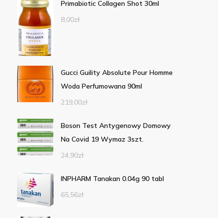
Primabiotic Collagen Shot 30ml
8,00
zł
Gucci Guility Absolute Pour Homme
Woda Perfumowana 90ml
219,00
zł
Boson Test Antygenowy Domowy
Na Covid 19 Wymaz 3szt.
24,90
zł
INPHARM Tanakan 0.04g 90 tabl
65,56
zł