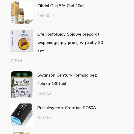
Cibdol Olej 5% Cbd 10ml
149,00
zł
Life Fosfolipidy Sojowe preparat
wspomagający pracę wątroby 30
szt
7,19
zł
Swanson Century Formula bez
żelaza 130tabl.
38,87
zł
Pulsoksymetr Creative PC60A
67,00
zł