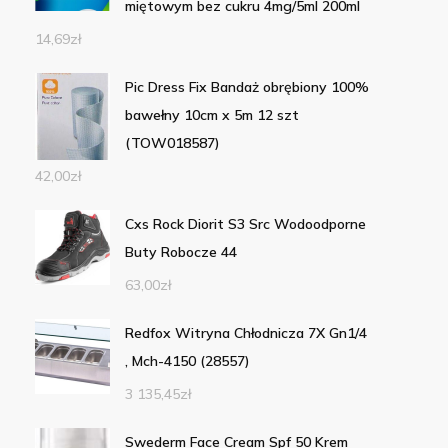
miętowym bez cukru 4mg/5ml 200ml
14,69
zł
Pic Dress Fix Bandaż obrębiony 100%
bawełny 10cm x 5m 12 szt
(TOW018587)
42,00
zł
Cxs Rock Diorit S3 Src Wodoodporne
Buty Robocze 44
63,00
zł
Redfox Witryna Chłodnicza 7X Gn1/4
, Mch-4150 (28557)
3 135,45
zł
Swederm Face Cream Spf 50 Krem