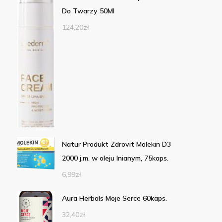
Do Twarzy 50Ml
124,20
zł
Natur Produkt Zdrovit Molekin D3
2000 j.m. w oleju lnianym, 75kaps.
6,99
zł
Aura Herbals Moje Serce 60kaps.
32,40
zł