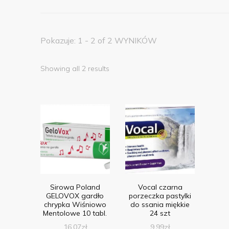
Pokazuje: 1 - 2 of 2 WYNIKÓW
Showing all 2 results
Sirowa Poland
Vocal czarna
GELOVOX gardło
porzeczka pastylki
chrypka Wiśniowo
do ssania miękkie
Mentolowe 10 tabl.
24 szt
16,07
zł
9,99
zł