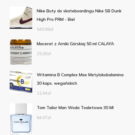
Nike Buty do skateboardingu Nike SB Dunk
High Pro PRM - Biel
549,99
zł
Macerat z Arniki Górskiej 50 ml CALAYA
25,00
zł
Witamina B Complex Max Metylokobalamina
30 kaps. wegańskich
11,44
zł
Tom Tailor Man Woda Toaletowa 30 Ml
64,07
zł