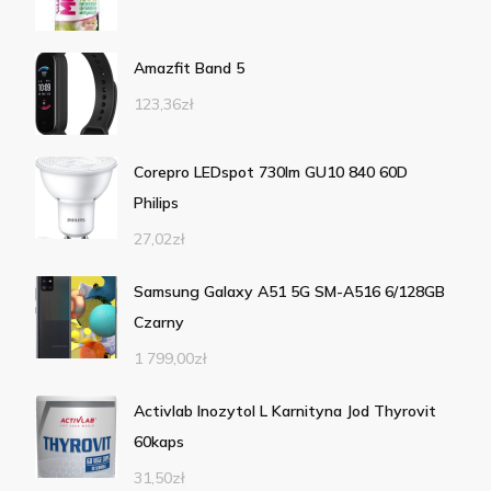
Amazfit Band 5
123,36
zł
Corepro LEDspot 730lm GU10 840 60D
Philips
27,02
zł
Samsung Galaxy A51 5G SM-A516 6/128GB
Czarny
1 799,00
zł
Activlab Inozytol L Karnityna Jod Thyrovit
60kaps
31,50
zł