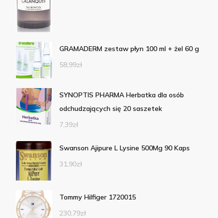
GRAMADERM zestaw płyn 100 ml + żel 60 g
58,99
zł
SYNOPTIS PHARMA Herbatka dla osób
odchudzających się 20 saszetek
7,39
zł
Swanson Ajipure L Lysine 500Mg 90 Kaps
31,90
zł
Tommy Hilfiger 1720015
230,79
zł