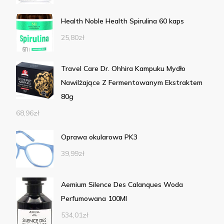
Health Noble Health Spirulina 60 kaps
25,80
zł
Travel Care Dr. Ohhira Kampuku Mydło
Nawilżające Z Fermentowanym Ekstraktem
80g
68,96
zł
Oprawa okularowa PK3
39,99
zł
Aemium Silence Des Calanques Woda
Perfumowana 100Ml
534,01
zł