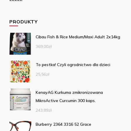
PRODUKTY
Cibau Fish & Rice Medium/Maxi Adult 2x14kg
369,00
zł
To pestka! Czyli ogrodnictwo dla dzieci
25,56
zł
KenayAG Kurkuma zmikronizowana
MikroActive Curcumin 300 kaps.
243,89
zł
Burberry 2364 3316 52 Grace