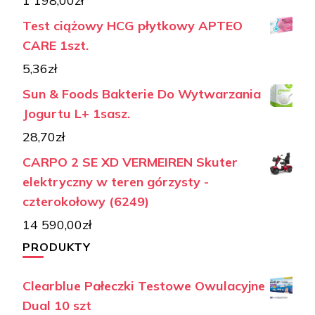
1 198,00
zł
Test ciążowy HCG płytkowy APTEO
CARE 1szt.
5,36
zł
Sun & Foods Bakterie Do Wytwarzania
Jogurtu L+ 1sasz.
28,70
zł
CARPO 2 SE XD VERMEIREN Skuter
elektryczny w teren górzysty -
czterokołowy (6249)
14 590,00
zł
PRODUKTY
Clearblue Pałeczki Testowe Owulacyjne
Dual 10 szt