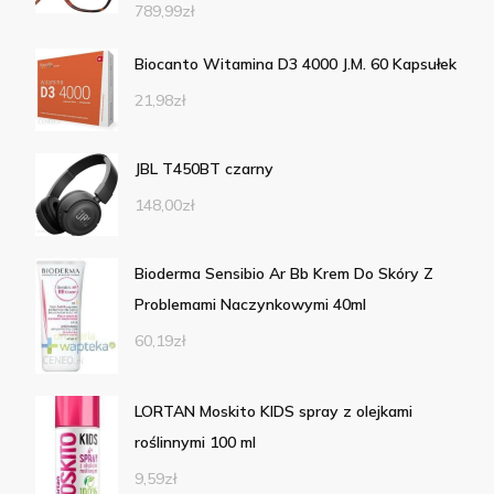
789,99
zł
Biocanto Witamina D3 4000 J.M. 60 Kapsułek
21,98
zł
JBL T450BT czarny
148,00
zł
Bioderma Sensibio Ar Bb Krem Do Skóry Z
Problemami Naczynkowymi 40ml
60,19
zł
LORTAN Moskito KIDS spray z olejkami
roślinnymi 100 ml
9,59
zł