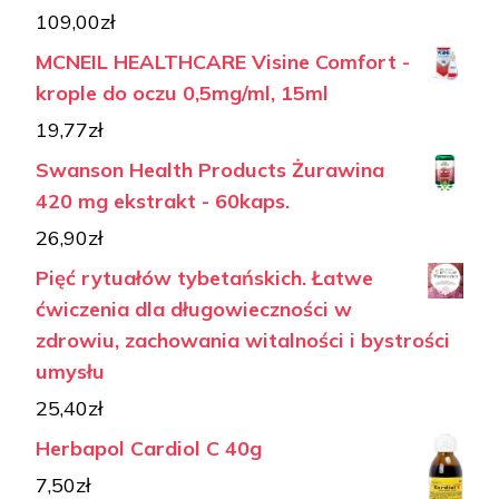
109,00
zł
MCNEIL HEALTHCARE Visine Comfort -
krople do oczu 0,5mg/ml, 15ml
19,77
zł
Swanson Health Products Żurawina
420 mg ekstrakt - 60kaps.
26,90
zł
Pięć rytuałów tybetańskich. Łatwe
ćwiczenia dla długowieczności w
zdrowiu, zachowania witalności i bystrości
umysłu
25,40
zł
Herbapol Cardiol C 40g
7,50
zł