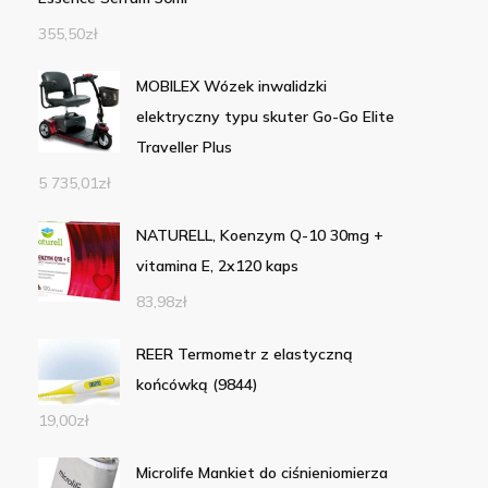
355,50
zł
MOBILEX Wózek inwalidzki
elektryczny typu skuter Go-Go Elite
Traveller Plus
5 735,01
zł
NATURELL, Koenzym Q-10 30mg +
vitamina E, 2x120 kaps
83,98
zł
REER Termometr z elastyczną
końcówką (9844)
19,00
zł
Microlife Mankiet do ciśnieniomierza