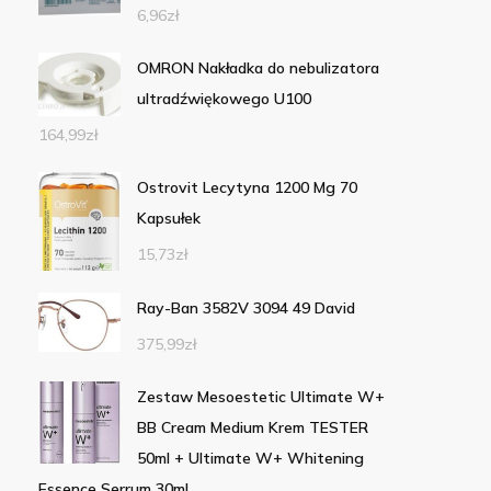
6,96
zł
OMRON Nakładka do nebulizatora
ultradźwiękowego U100
164,99
zł
Ostrovit Lecytyna 1200 Mg 70
Kapsułek
15,73
zł
Ray-Ban 3582V 3094 49 David
375,99
zł
Zestaw Mesoestetic Ultimate W+
BB Cream Medium Krem TESTER
50ml + Ultimate W+ Whitening
Essence Serrum 30ml