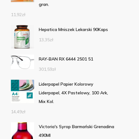
gran.
11,92
zł
Hepatica Mniszek Lekarski 90Kaps
13,35
zł
RAY-BAN RX 6444 2501 51
301,59
zł
Liderpapel Papier Kolorowy
Liderpapel, 4X Pastelowy, 100 Ark,
Mix Kol.
14,49
zł
Victoria's Syrop Barmański Grenadina
490Ml