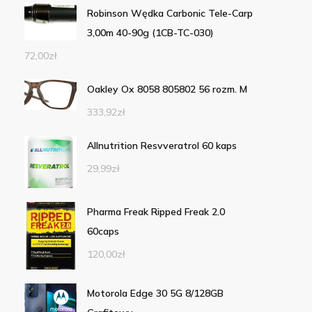
Robinson Wędka Carbonic Tele-Carp
3,00m 40-90g (1CB-TC-030)
72,00
zł
Oakley Ox 8058 805802 56 rozm. M
333,92
zł
Allnutrition Resvveratrol 60 kaps
29,99
zł
Pharma Freak Ripped Freak 2.0
60caps
120,00
zł
Motorola Edge 30 5G 8/128GB