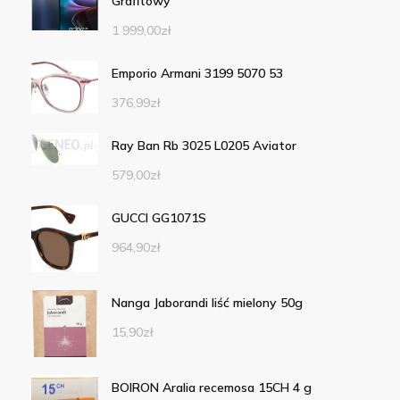
Grafitowy
1 999,00
zł
Emporio Armani 3199 5070 53
376,99
zł
Ray Ban Rb 3025 L0205 Aviator
579,00
zł
GUCCI GG1071S
964,90
zł
Nanga Jaborandi liść mielony 50g
15,90
zł
BOIRON Aralia recemosa 15CH 4 g