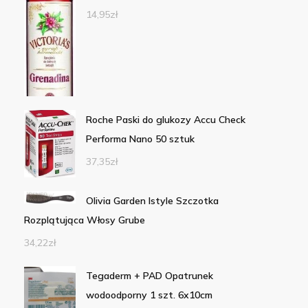
14,95
zł
Roche Paski do glukozy Accu Check
Performa Nano 50 sztuk
37,35
zł
Olivia Garden Istyle Szczotka
Rozplątująca Włosy Grube
34,22
zł
Tegaderm + PAD Opatrunek
wodoodporny 1 szt. 6x10cm