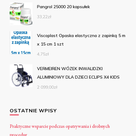
Pangrol 25000 20 kapsułek
33,22
zł
Viscoplast Opaska elastyczna z zapinką 5 m
x 15 cm 1 szt
4,75
zł
VERMEIREN WÓZEK INWALIDZKI
ALUMINIOWY DLA DZIECI ECLIPS X4 KIDS
2 099,00
zł
OSTATNIE WPISY
Praktyczne wsparcie podczas opatrywania i drobnych
procedur