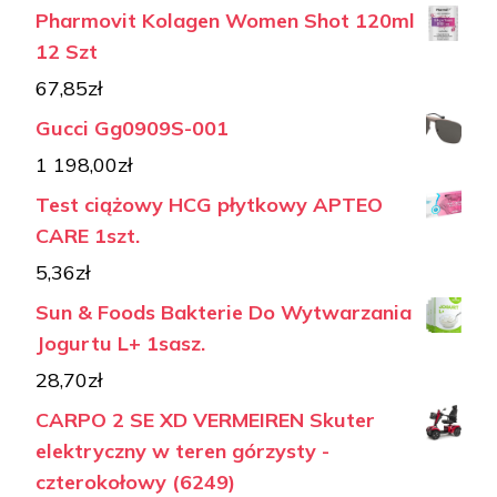
Pharmovit Kolagen Women Shot 120ml
12 Szt
67,85
zł
Gucci Gg0909S-001
1 198,00
zł
Test ciążowy HCG płytkowy APTEO
CARE 1szt.
5,36
zł
Sun & Foods Bakterie Do Wytwarzania
Jogurtu L+ 1sasz.
28,70
zł
CARPO 2 SE XD VERMEIREN Skuter
elektryczny w teren górzysty -
czterokołowy (6249)