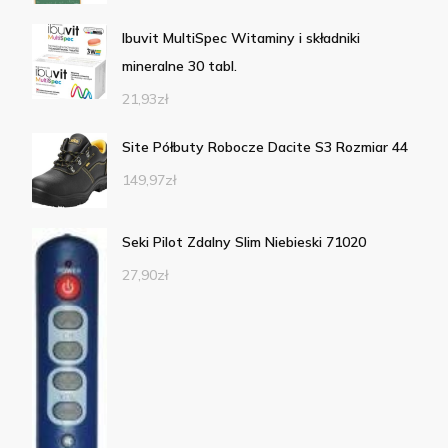
Ibuvit MultiSpec Witaminy i składniki
mineralne 30 tabl.
21,93
zł
Site Półbuty Robocze Dacite S3 Rozmiar 44
149,97
zł
Seki Pilot Zdalny Slim Niebieski 71020
27,90
zł