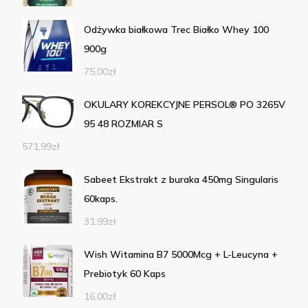
Odżywka białkowa Trec Białko Whey 100
900g
75,00
zł
OKULARY KOREKCYJNE PERSOL® PO 3265V
95 48 ROZMIAR S
571,99
zł
Sabeet Ekstrakt z buraka 450mg Singularis
60kaps.
31,99
zł
Wish Witamina B7 5000Mcg + L-Leucyna +
Prebiotyk 60 Kaps
16,00
zł