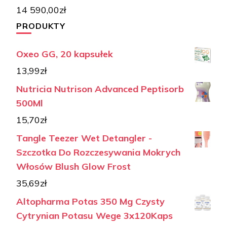
14 590,00
zł
PRODUKTY
Oxeo GG, 20 kapsułek
13,99
zł
Nutricia Nutrison Advanced Peptisorb
500Ml
15,70
zł
Tangle Teezer Wet Detangler -
Szczotka Do Rozczesywania Mokrych
Włosów Blush Glow Frost
35,69
zł
Altopharma Potas 350 Mg Czysty
Cytrynian Potasu Wege 3x120Kaps