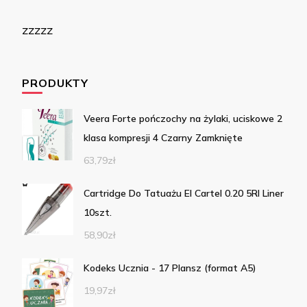
zzzzz
PRODUKTY
Veera Forte pończochy na żylaki, uciskowe 2
klasa kompresji 4 Czarny Zamknięte
63,79
zł
Cartridge Do Tatuażu El Cartel 0.20 5Rl Liner
10szt.
58,90
zł
Kodeks Ucznia - 17 Plansz (format A5)
19,97
zł