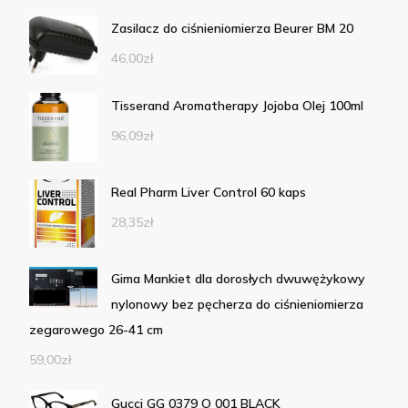
Zasilacz do ciśnieniomierza Beurer BM 20
46,00
zł
Tisserand Aromatherapy Jojoba Olej 100ml
96,09
zł
Real Pharm Liver Control 60 kaps
28,35
zł
Gima Mankiet dla dorosłych dwuwężykowy
nylonowy bez pęcherza do ciśnieniomierza
zegarowego 26-41 cm
59,00
zł
Gucci GG 0379 O 001 BLACK