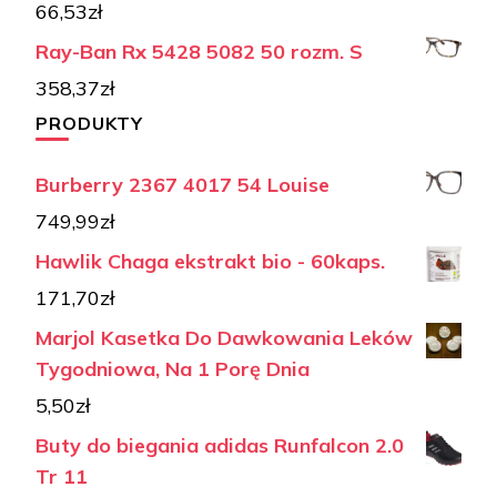
66,53
zł
Ray-Ban Rx 5428 5082 50 rozm. S
358,37
zł
PRODUKTY
Burberry 2367 4017 54 Louise
749,99
zł
Hawlik Chaga ekstrakt bio - 60kaps.
171,70
zł
Marjol Kasetka Do Dawkowania Leków
Tygodniowa, Na 1 Porę Dnia
5,50
zł
Buty do biegania adidas Runfalcon 2.0
Tr 11