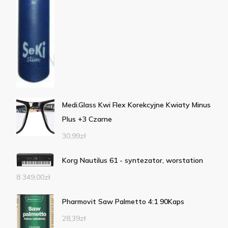
Medi.Glass Kwi Flex Korekcyjne Kwiaty Minus
Plus +3 Czarne
30,99
zł
Korg Nautilus 61 - syntezator, worstation
8 349,00
zł
Pharmovit Saw Palmetto 4:1 90Kaps
28,39
zł