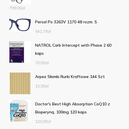
799,00
zł
Persol Po 3263V 1170 48 rozm. S
541,79
zł
NATROL Carb Intercept with Phase 2 60
kaps
70,00
zł
Arpex Słomki Rurki Kraftowe 144 Szt
13,99
zł
Doctor's Best High Absorption CoQ10 z
Bioperyną, 100mg 120 kaps
120,99
zł