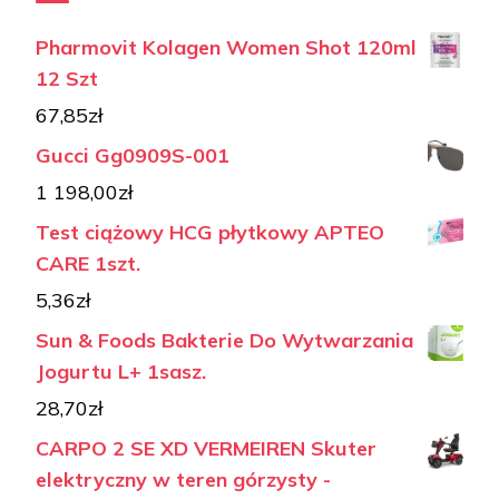
Pharmovit Kolagen Women Shot 120ml
12 Szt
67,85
zł
Gucci Gg0909S-001
1 198,00
zł
Test ciążowy HCG płytkowy APTEO
CARE 1szt.
5,36
zł
Sun & Foods Bakterie Do Wytwarzania
Jogurtu L+ 1sasz.
28,70
zł
CARPO 2 SE XD VERMEIREN Skuter
elektryczny w teren górzysty -