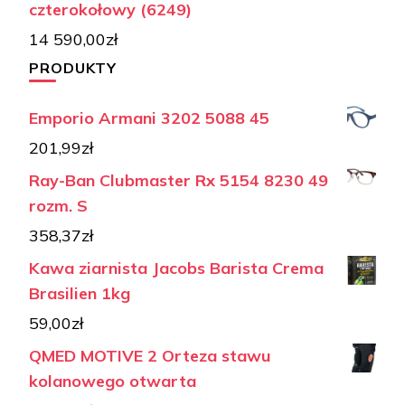
czterokołowy (6249)
14 590,00
zł
PRODUKTY
Emporio Armani 3202 5088 45
201,99
zł
Ray-Ban Clubmaster Rx 5154 8230 49
rozm. S
358,37
zł
Kawa ziarnista Jacobs Barista Crema
Brasilien 1kg
59,00
zł
QMED MOTIVE 2 Orteza stawu
kolanowego otwarta