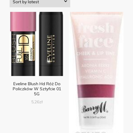
Eveline Blush Hd Róż Do
Policzków W Sztyfcie 01
5G
5,26
zł