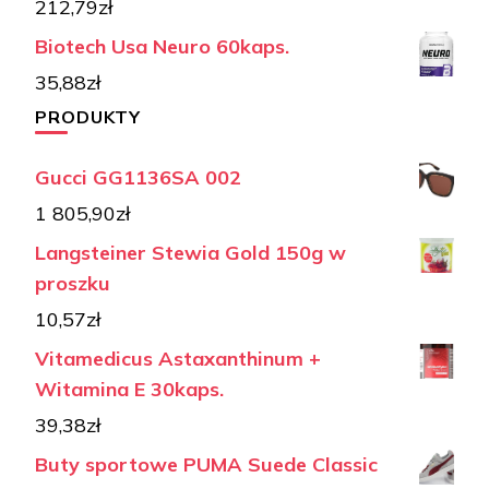
212,79
zł
Biotech Usa Neuro 60kaps.
35,88
zł
PRODUKTY
Gucci GG1136SA 002
1 805,90
zł
Langsteiner Stewia Gold 150g w
proszku
10,57
zł
Vitamedicus Astaxanthinum +
Witamina E 30kaps.
39,38
zł
Buty sportowe PUMA Suede Classic