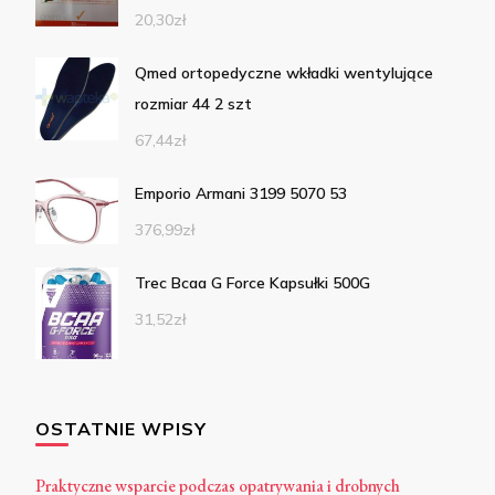
20,30
zł
Qmed ortopedyczne wkładki wentylujące
rozmiar 44 2 szt
67,44
zł
Emporio Armani 3199 5070 53
376,99
zł
Trec Bcaa G Force Kapsułki 500G
31,52
zł
OSTATNIE WPISY
Praktyczne wsparcie podczas opatrywania i drobnych