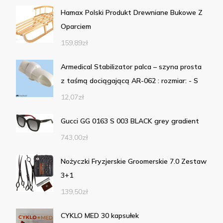
Hamax Polski Produkt Drewniane Bukowe Z
Oparciem
159,89
zł
Armedical Stabilizator palca – szyna prosta
z taśmą dociągającą AR-062 : rozmiar: - S
12,07
zł
Gucci GG 0163 S 003 BLACK grey gradient
743,00
zł
Nożyczki Fryzjerskie Groomerskie 7.0 Zestaw
3+1
139,50
zł
CYKLO MED 30 kapsułek