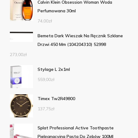
Calvin Klein Obsession Woman Woda
Perfumowana 30ml
74,00
zł
Bemeta Dark Wieszak Na Ręcznik Szklane
Drzwi 450 Mm (104204310) 52998
273,00
zł
Stylage L 2x1ml
559,00
zł
Timex Tw2R49800
137,75
zł
Splat Professional Active Toothpaste
Pielęgnacyjna Pasta Do Zębów 100Ml