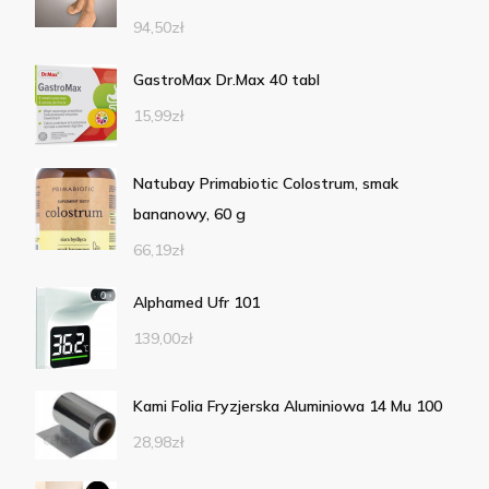
94,50
zł
GastroMax Dr.Max 40 tabl
15,99
zł
Natubay Primabiotic Colostrum, smak
bananowy, 60 g
66,19
zł
Alphamed Ufr 101
139,00
zł
Kami Folia Fryzjerska Aluminiowa 14 Mu 100
28,98
zł