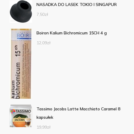
NASADKA DO LASEK TOKIO I SINGAPUR
7,50
zł
Boiron Kalium Bichromicum 15CH 4 g
12,09
zł
Tassimo Jacobs Latte Macchiato Caramel 8
kapsułek
19,99
zł