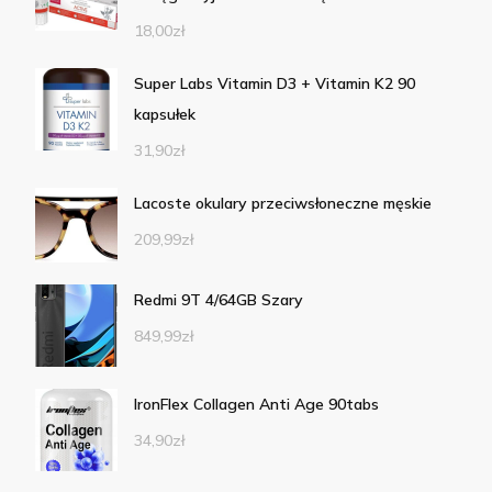
18,00
zł
Super Labs Vitamin D3 + Vitamin K2 90
kapsułek
31,90
zł
Lacoste okulary przeciwsłoneczne męskie
209,99
zł
Redmi 9T 4/64GB Szary
849,99
zł
IronFlex Collagen Anti Age 90tabs
34,90
zł