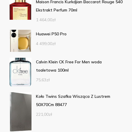
Maison Francis Kurkdjian Baccarat Rouge 540
Ekstrakt Perfum 70ml
1 464,00
zł
Huawei P50 Pro
4 499,00
zł
Calvin Klein CK Free For Men woda
toaletowa 100ml
75,63
zł
Koło Twins Szafka Wisząca Z Lustrem
50X70Cm 88477
221,00
zł