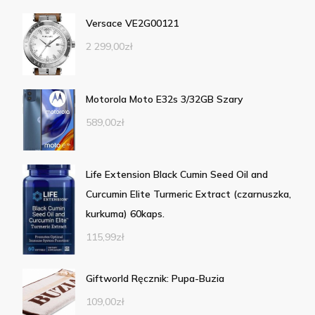
Versace VE2G00121
2 299,00
zł
Motorola Moto E32s 3/32GB Szary
589,00
zł
Life Extension Black Cumin Seed Oil and
Curcumin Elite Turmeric Extract (czarnuszka,
kurkuma) 60kaps.
115,99
zł
Giftworld Ręcznik: Pupa-Buzia
109,00
zł