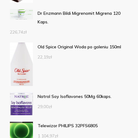
Dr Enzmann Bildi Migrenomit Migrena 120
Kaps.
226,74
zł
Old Spice Original Woda po goleniu 150ml
22,19
zł
Natrol Soy Isoflavones 50Mg 60kaps.
29,00
zł
Telewizor PHILIPS 32PFS6805
1 104,97
zł