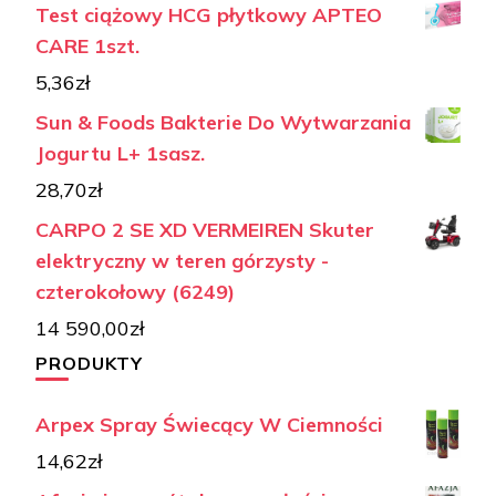
Test ciążowy HCG płytkowy APTEO
CARE 1szt.
5,36
zł
Sun & Foods Bakterie Do Wytwarzania
Jogurtu L+ 1sasz.
28,70
zł
CARPO 2 SE XD VERMEIREN Skuter
elektryczny w teren górzysty -
czterokołowy (6249)
14 590,00
zł
PRODUKTY
Arpex Spray Świecący W Ciemności
14,62
zł