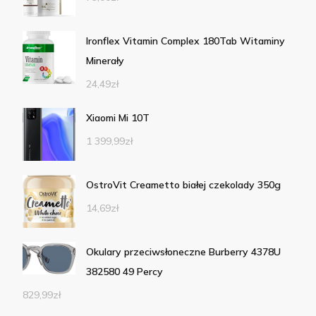
Ironflex Vitamin Complex 180Tab Witaminy
Minerały
24,49
zł
Xiaomi Mi 10T
1 399,99
zł
OstroVit Creametto białej czekolady 350g
14,69
zł
Okulary przeciwsłoneczne Burberry 4378U
382580 49 Percy
829,99
zł