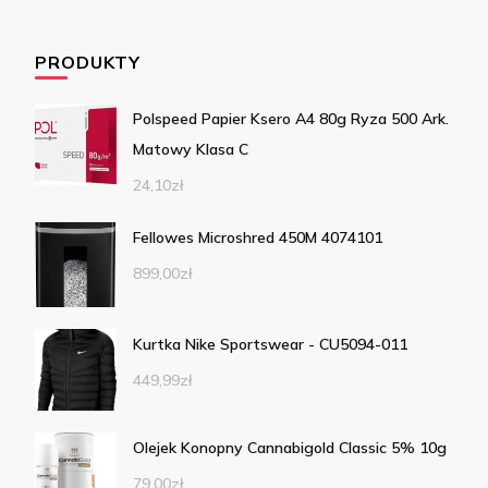
PRODUKTY
Polspeed Papier Ksero A4 80g Ryza 500 Ark.
Matowy Klasa C
24,10
zł
Fellowes Microshred 450M 4074101
899,00
zł
Kurtka Nike Sportswear - CU5094-011
449,99
zł
Olejek Konopny Cannabigold Classic 5% 10g
79,00
zł