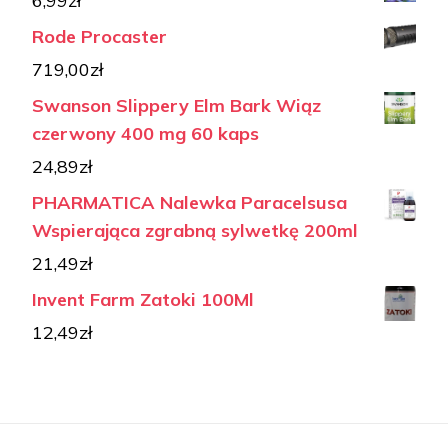
6,99
zł
Rode Procaster
719,00
zł
Swanson Slippery Elm Bark Wiąz
czerwony 400 mg 60 kaps
24,89
zł
PHARMATICA Nalewka Paracelsusa
Wspierająca zgrabną sylwetkę 200ml
21,49
zł
Invent Farm Zatoki 100Ml
12,49
zł