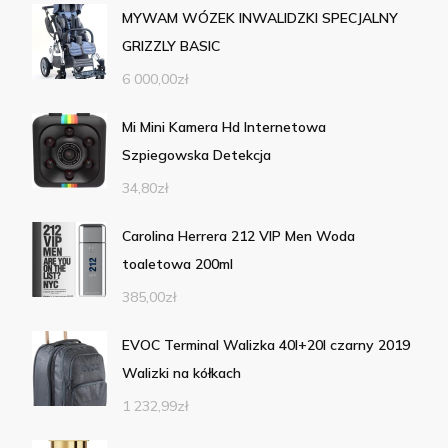
MYWAM WÓZEK INWALIDZKI SPECJALNY
GRIZZLY BASIC
6 000,00
zł
Mi Mini Kamera Hd Internetowa
Szpiegowska Detekcja
34,80
zł
Carolina Herrera 212 VIP Men Woda
toaletowa 200ml
385,00
zł
EVOC Terminal Walizka 40l+20l czarny 2019
Walizki na kółkach
1 232,99
zł