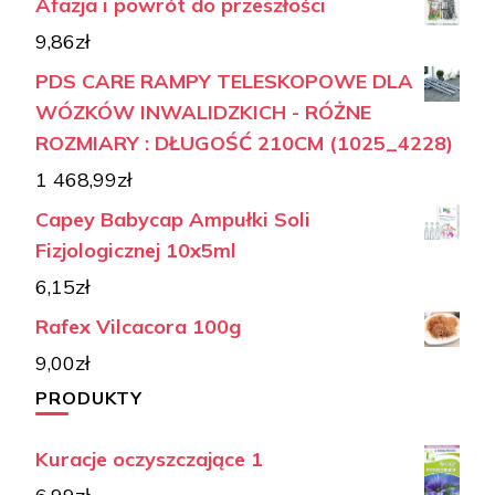
Afazja i powrót do przeszłości
9,86
zł
PDS CARE RAMPY TELESKOPOWE DLA
WÓZKÓW INWALIDZKICH - RÓŻNE
ROZMIARY : DŁUGOŚĆ 210CM (1025_4228)
1 468,99
zł
Capey Babycap Ampułki Soli
Fizjologicznej 10x5ml
6,15
zł
Rafex Vilcacora 100g
9,00
zł
PRODUKTY
Kuracje oczyszczające 1