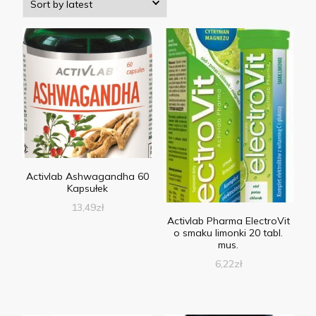
Activlab Ashwagandha 60
Kapsułek
13,49
zł
Activlab Pharma ElectroVit
o smaku limonki 20 tabl.
mus.
6,22
zł