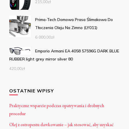
215,00
zł
Prima-Tech Domowa Prasa Ślimakowa Do
Tłoczenia Oleju Na Zimno (LY011)
6 000,00
zł
Emporio Armani EA 4058 57596G DARK BLUE
RUBBER light grey mirror silver 80
420,00
zł
OSTATNIE WPISY
Praktyczne wsparcie podczas opatrywania i drobnych
procedur
Olej z ostropestu dawkowanie – jak stosować, aby uzyskać