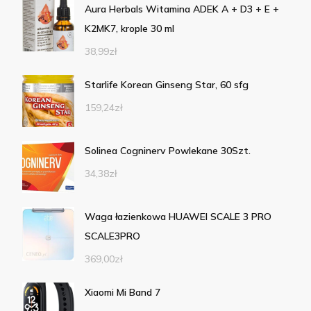
Aura Herbals Witamina ADEK A + D3 + E +
K2MK7, krople 30 ml
38,99
zł
Starlife Korean Ginseng Star, 60 sfg
159,24
zł
Solinea Cogninerv Powlekane 30Szt.
34,38
zł
Waga łazienkowa HUAWEI SCALE 3 PRO
SCALE3PRO
369,00
zł
Xiaomi Mi Band 7