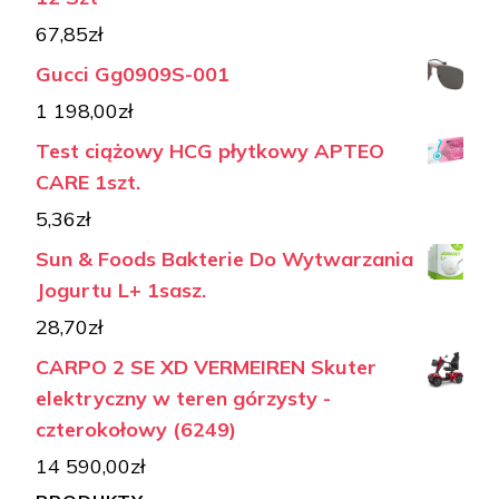
67,85
zł
Gucci Gg0909S-001
1 198,00
zł
Test ciążowy HCG płytkowy APTEO
CARE 1szt.
5,36
zł
Sun & Foods Bakterie Do Wytwarzania
Jogurtu L+ 1sasz.
28,70
zł
CARPO 2 SE XD VERMEIREN Skuter
elektryczny w teren górzysty -
czterokołowy (6249)
14 590,00
zł