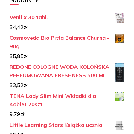
PRODUKTY
Venil x 30 tabl.
34,42
zł
Cosmoveda Bio Pitta Balance Churna -
90g
35,85
zł
REDONE COLOGNE WODA KOLOŃSKA
PERFUMOWANA FRESHNESS 500 ML
33,52
zł
TENA Lady Slim Mini Wkładki dla
Kobiet 20szt
9,79
zł
Little Learning Stars Książka ucznia