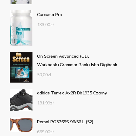
Curcuma Pro
133,00
zł
On Screen Advanced (C1).
Workbook+Grammar Book+Isbn Digibook
50,00
zł
adidas Terrex Ax2R Bb1935 Czarny
181,99
zł
Persol PO3269S 96/56 L (52)
669,00
zł