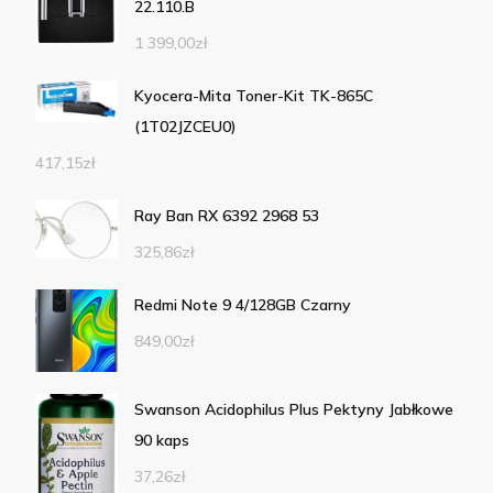
22.110.B
1 399,00
zł
Kyocera-Mita Toner-Kit TK-865C
(1T02JZCEU0)
417,15
zł
Ray Ban RX 6392 2968 53
325,86
zł
Redmi Note 9 4/128GB Czarny
849,00
zł
Swanson Acidophilus Plus Pektyny Jabłkowe
90 kaps
37,26
zł