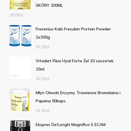
SKÓRY 100ML
28,09
zł
Fresenius Kabi Fresubin Protein Powder
2x300g
83,58
zł
Vitadiet Flexi Hyal Forte Żel 20 saszetek
15ml
16,36
zł
Młyn Oliwski Enzymy Trawienne Bromelaina i
Papaina 90kaps.
54,90
zł
Ekspres De'Longhi Magnifica S ECAM