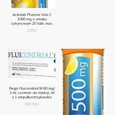
Activlab Pharma Vita C
1000 mg o smaku
cytrynowym 20 tabl. mus.
3,88
zł
Regis Fluicondrial M 60 mg/
3 ml, roztwór do iniekcji, ml
x 1 ampułkostrzykawka
383,00
zł