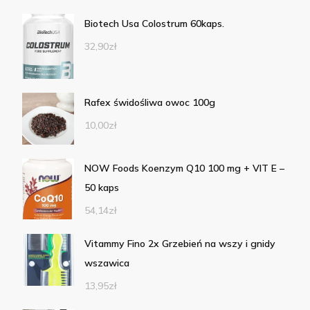
Biotech Usa Colostrum 60kaps.
32,90
zł
Rafex świdośliwa owoc 100g
10,00
zł
NOW Foods Koenzym Q10 100 mg + VIT E –
50 kaps
54,14
zł
Vitammy Fino 2x Grzebień na wszy i gnidy
wszawica
13,95
zł