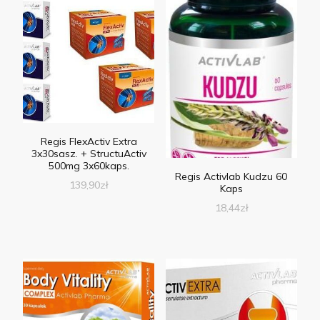
Regis FlexActiv Extra
3x30sasz. + StructuActiv
500mg 3x60kaps.
Regis Activlab Kudzu 60
139,90
zł
Kaps
18,44
zł