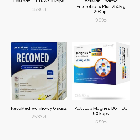
Essepatil EXTRA 50 kaps
Activlab Pharma
Enterobiotix Plus 250Mg
15,90
zł
20Kaps
9,99
zł
RecoMed waniliowy 6 sasz
ActivLab Magnez B6 + D3
50 kaps
25,33
zł
6,59
zł