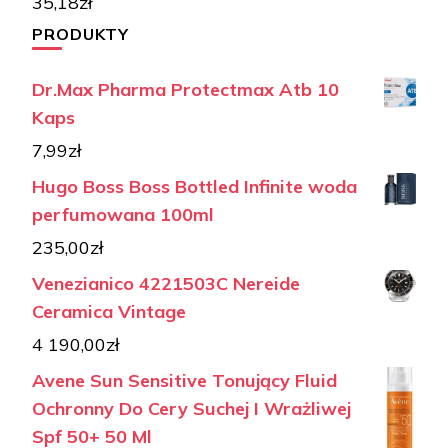
35,18
zł
PRODUKTY
Dr.Max Pharma Protectmax Atb 10
Kaps
7,99
zł
Hugo Boss Boss Bottled Infinite woda
perfumowana 100ml
235,00
zł
Venezianico 4221503C Nereide
Ceramica Vintage
4 190,00
zł
Avene Sun Sensitive Tonujący Fluid
Ochronny Do Cery Suchej I Wrażliwej
Spf 50+ 50 Ml