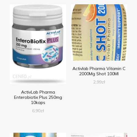
Activlab Pharma Vitamin C
2000Mg Shot 100Ml
2,99
zł
ActivLab Pharma
Enterobiotix Plus 250mg
10kaps
6,90
zł