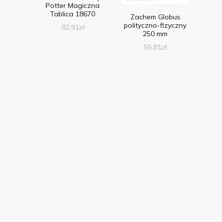
Potter Magiczna
Tablica 18670
Zachem Globus
polityczno-fizyczny
82,91
zł
250 mm
55,81
zł