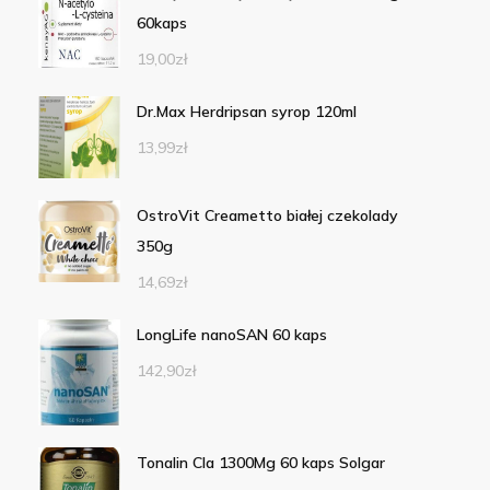
60kaps
19,00
zł
Dr.Max Herdripsan syrop 120ml
13,99
zł
OstroVit Creametto białej czekolady
350g
14,69
zł
LongLife nanoSAN 60 kaps
142,90
zł
Tonalin Cla 1300Mg 60 kaps Solgar