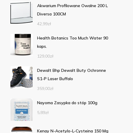
Akwarium Profilowane Owalne 200 L
Diversa 100CM
42,99
zł
Health Botanics Too Much Water 90
kaps.
129,00
zł
Dewalt Bhp Dewalt Buty Ochronne
S1-P Laser Buffalo
359,00
zł
Nayoma Zasypka do stóp 100g
5,89
zł
Kenay N-Acetylo-L-Cysteina 150 Mg