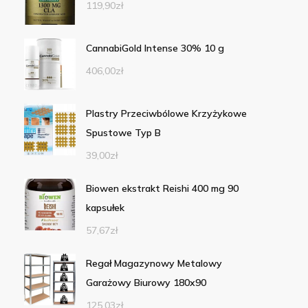
119,90
zł
CannabiGold Intense 30% 10 g
406,00
zł
Plastry Przeciwbólowe Krzyżykowe
Spustowe Typ B
39,00
zł
Biowen ekstrakt Reishi 400 mg 90
kapsułek
57,67
zł
Regał Magazynowy Metalowy
Garażowy Biurowy 180x90
125,03
zł