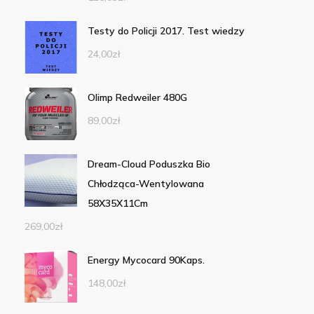
Testy do Policji 2017. Test wiedzy
24,00
zł
Olimp Redweiler 480G
89,00
zł
Dream-Cloud Poduszka Bio
Chłodząca-Wentylowana
58X35X11Cm
269,00
zł
Energy Mycocard 90Kaps.
148,00
zł