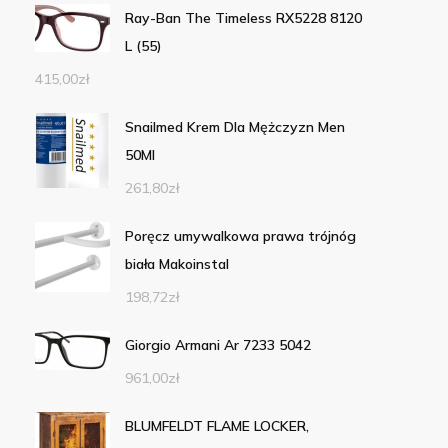
Ray-Ban The Timeless RX5228 8120
L (55)
415,00
zł
Snailmed Krem Dla Mężczyzn Men
50Ml
261,80
zł
Poręcz umywalkowa prawa trójnóg
biała Makoinstal
198,72
zł
Giorgio Armani Ar 7233 5042
961,00
zł
BLUMFELDT FLAME LOCKER,