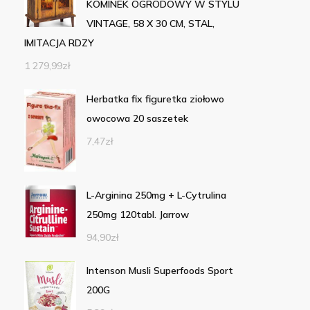
KOMINEK OGRODOWY W STYLU
VINTAGE, 58 X 30 CM, STAL,
IMITACJA RDZY
1 279,99
zł
Herbatka fix figuretka ziołowo
owocowa 20 saszetek
7,47
zł
L-Arginina 250mg + L-Cytrulina
250mg 120tabl. Jarrow
94,90
zł
Intenson Musli Superfoods Sport
200G