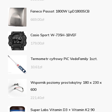
Faneco Passat 1800W LpD1800SCB
669,00
zł
Casio Sport W-735H-1BVEF
179,00
zł
Termometr cyfrowy PiC VedoFamily 1szt.
10,61
zł
Wspornik poziomy prostokątny 180 x 230 x
600
221,40
zł
Super Labs Vitamin D3 + Vitamin K2 90