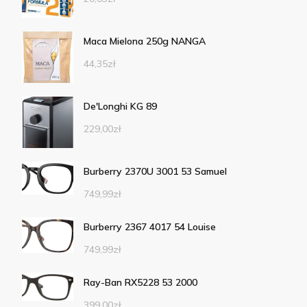
Maca Mielona 250g NANGA
44,35
zł
De'Longhi KG 89
229,00
zł
Burberry 2370U 3001 53 Samuel
749,99
zł
Burberry 2367 4017 54 Louise
749,99
zł
Ray-Ban RX5228 53 2000
399,00
zł