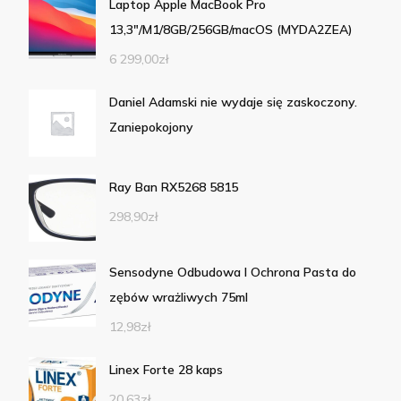
Laptop Apple MacBook Pro
13,3"/M1/8GB/256GB/macOS (MYDA2ZEA)
6 299,00
zł
Daniel Adamski nie wydaje się zaskoczony.
Zaniepokojony
Ray Ban RX5268 5815
298,90
zł
Sensodyne Odbudowa I Ochrona Pasta do
zębów wrażliwych 75ml
12,98
zł
Linex Forte 28 kaps
20,63
zł