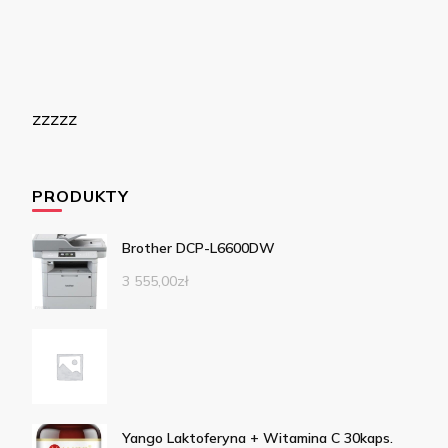
zzzzz
PRODUKTY
Brother DCP-L6600DW
3 555,00
zł
Yango Laktoferyna + Witamina C 30kaps.