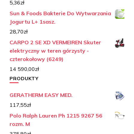
5,36
zł
Sun & Foods Bakterie Do Wytwarzania
Jogurtu L+ 1sasz.
28,70
zł
CARPO 2 SE XD VERMEIREN Skuter
elektryczny w teren górzysty -
czterokołowy (6249)
14 590,00
zł
PRODUKTY
GERATHERM EASY MED.
117,55
zł
Polo Ralph Lauren Ph 1215 9267 56
rozm. M
375,80
zł