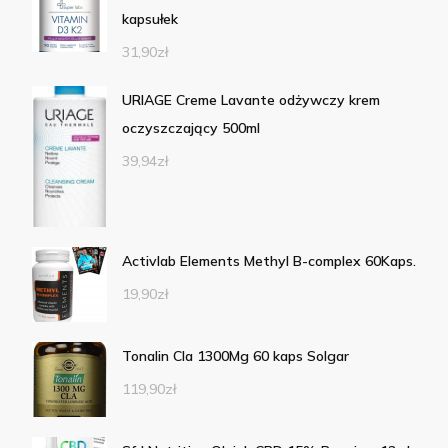
kapsułek
31,90
zł
URIAGE Creme Lavante odżywczy krem
oczyszczający 500ml
39,94
zł
Activlab Elements Methyl B-complex 60Kaps.
19,90
zł
Tonalin Cla 1300Mg 60 kaps Solgar
119,90
zł