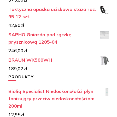
Taktyczna opaska uciskowa staza roz.
95 12 szt.
42,90
zł
SAPHO Gniazdo pod rączkę
prysznicową 1205-04
246,00
zł
BRAUN WK500WH
189,02
zł
PRODUKTY
Bioliq Specialist Niedoskonałości płyn
tonizujący przeciw niedoskonałościom
200ml
12,95
zł