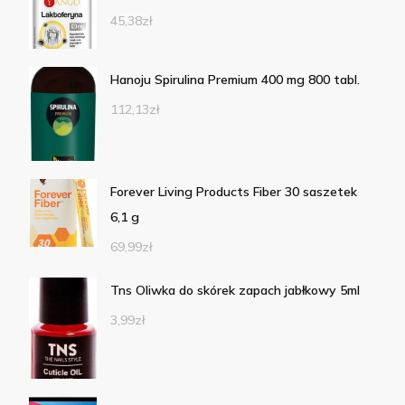
45,38
zł
Hanoju Spirulina Premium 400 mg 800 tabl.
112,13
zł
Forever Living Products Fiber 30 saszetek
6,1 g
69,99
zł
Tns Oliwka do skórek zapach jabłkowy 5ml
3,99
zł