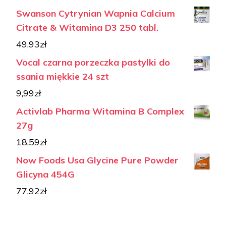
Swanson Cytrynian Wapnia Calcium
Citrate & Witamina D3 250 tabl.
49,93
zł
Vocal czarna porzeczka pastylki do
ssania miękkie 24 szt
9,99
zł
Activlab Pharma Witamina B Complex
27g
18,59
zł
Now Foods Usa Glycine Pure Powder
Glicyna 454G
77,92
zł