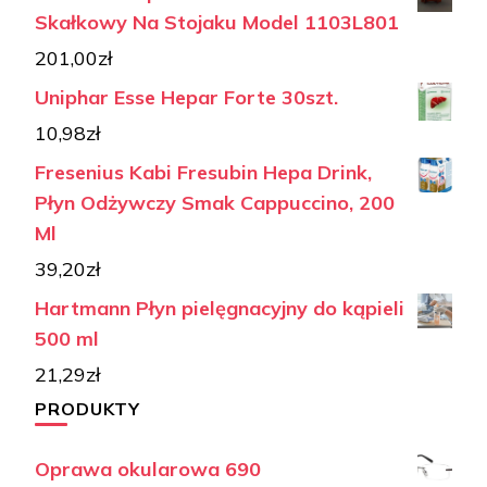
Skałkowy Na Stojaku Model 1103L801
201,00
zł
Uniphar Esse Hepar Forte 30szt.
10,98
zł
Fresenius Kabi Fresubin Hepa Drink,
Płyn Odżywczy Smak Cappuccino, 200
Ml
39,20
zł
Hartmann Płyn pielęgnacyjny do kąpieli
500 ml
21,29
zł
PRODUKTY
Oprawa okularowa 690