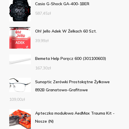
Casio G-Shock GA-400-1BER
587,45
zł
Oh! Jello Adek W Żelkach 60 Szt.
39,99
zł
Bemeta Help Poręcz 600 (301100603)
167,30
zł
Sunoptic Zerówki Prostokątne Żyłkowe
892B Granatowo-Grafitowe
109,00
zł
Apteczka modułowa AedMax Trauma Kit -
Nosze (N)