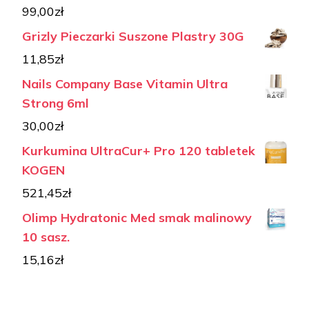
99,00
zł
Grizly Pieczarki Suszone Plastry 30G
11,85
zł
Nails Company Base Vitamin Ultra
Strong 6ml
30,00
zł
Kurkumina UltraCur+ Pro 120 tabletek
KOGEN
521,45
zł
Olimp Hydratonic Med smak malinowy
10 sasz.
15,16
zł