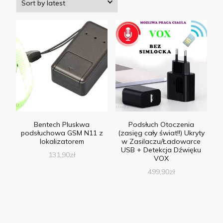
Bentech Pluskwa
Podsłuch Otoczenia
podsłuchowa GSM N11 z
(zasięg cały świat!!) Ukryty
lokalizatorem
w Zasilaczu/Ładowarce
USB + Detekcja Dźwięku
131,90
zł
VOX
499,90
zł