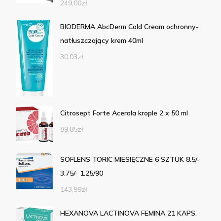
249,00
zł
BIODERMA AbcDerm Cold Cream ochronny-
natłuszczający krem 40ml
30,03
zł
Citrosept Forte Acerola krople 2 x 50 ml
89,85
zł
SOFLENS TORIC MIESIĘCZNE 6 SZTUK 8.5/-
3.75/- 1.25/90
143,99
zł
HEXANOVA LACTINOVA FEMINA 21 KAPS.