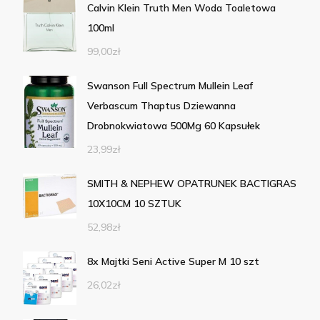
Calvin Klein Truth Men Woda Toaletowa
100ml
99,00
zł
Swanson Full Spectrum Mullein Leaf
Verbascum Thaptus Dziewanna
Drobnokwiatowa 500Mg 60 Kapsułek
23,99
zł
SMITH & NEPHEW OPATRUNEK BACTIGRAS
10X10CM 10 SZTUK
52,98
zł
8x Majtki Seni Active Super M 10 szt
26,02
zł