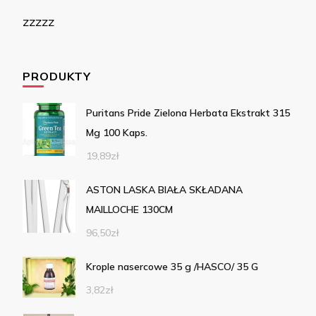
zzzzz
PRODUKTY
Puritans Pride Zielona Herbata Ekstrakt 315
Mg 100 Kaps.
19,89
zł
ASTON LASKA BIAŁA SKŁADANA
MAILLOCHE 130CM
96,50
zł
Krople nasercowe 35 g /HASCO/ 35 G
3,82
zł