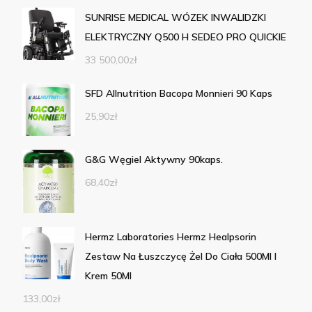
SUNRISE MEDICAL WÓZEK INWALIDZKI
ELEKTRYCZNY Q500 H SEDEO PRO QUICKIE
33 500,00
zł
SFD Allnutrition Bacopa Monnieri 90 Kaps
25,90
zł
G&G Węgiel Aktywny 90kaps.
68,40
zł
Hermz Laboratories Hermz Healpsorin
Zestaw Na Łuszczycę Żel Do Ciała 500Ml I
Krem 50Ml
133,00
zł