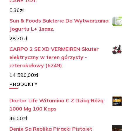
CARE 1szt.
5,36
zł
Sun & Foods Bakterie Do Wytwarzania
Jogurtu L+ 1sasz.
28,70
zł
CARPO 2 SE XD VERMEIREN Skuter
elektryczny w teren górzysty -
czterokołowy (6249)
14 590,00
zł
PRODUKTY
Doctor Life Witamina C Z Dziką Różą
1000 Mg 100 Kaps
46,00
zł
Denix Sa Replika Piracki Pistolet