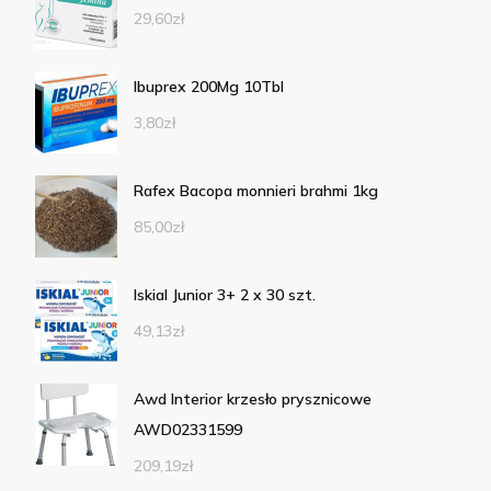
29,60
zł
Ibuprex 200Mg 10Tbl
3,80
zł
Rafex Bacopa monnieri brahmi 1kg
85,00
zł
Iskial Junior 3+ 2 x 30 szt.
49,13
zł
Awd Interior krzesło prysznicowe
AWD02331599
209,19
zł