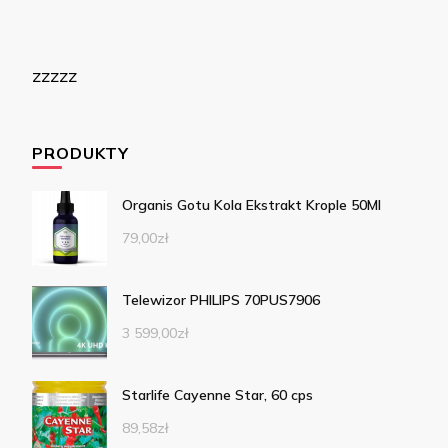
zzzzz
PRODUKTY
Organis Gotu Kola Ekstrakt Krople 50Ml
79,00
zł
Telewizor PHILIPS 70PUS7906
3 599,00
zł
Starlife Cayenne Star, 60 cps
89,58
zł