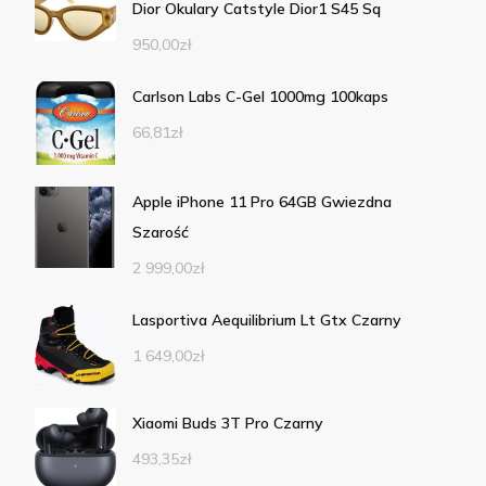
Dior Okulary Catstyle Dior1 S45 Sq
950,00
zł
Carlson Labs C-Gel 1000mg 100kaps
66,81
zł
Apple iPhone 11 Pro 64GB Gwiezdna
Szarość
2 999,00
zł
Lasportiva Aequilibrium Lt Gtx Czarny
1 649,00
zł
Xiaomi Buds 3T Pro Czarny
493,35
zł