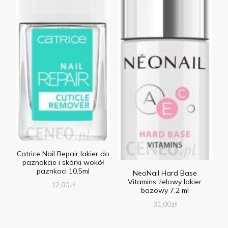
Catrice Nail Repair lakier do
paznokcie i skórki wokół
paznkoci 10,5ml
NeoNail Hard Base
Vitamins żelowy lakier
12,00
zł
bazowy 7,2 ml
31,00
zł