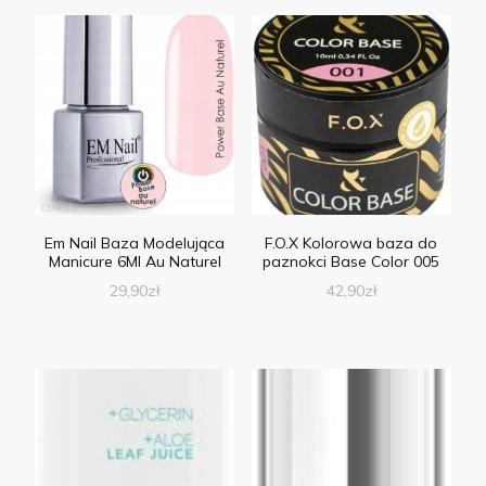
Em Nail Baza Modelująca
F.O.X Kolorowa baza do
Manicure 6Ml Au Naturel
paznokci Base Color 005
29,90
zł
42,90
zł