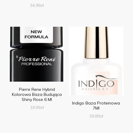
34,99
zł
Pierre Rene Hybrid
Kolorowa Baza Budująca
Shiny Rose 6 Ml
Indigo Baza Proteinowa
19,99
zł
7Ml
39,89
zł