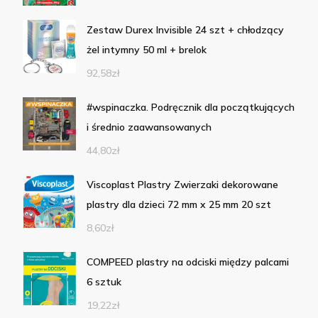
Zestaw Durex Invisible 24 szt + chłodzący
żel intymny 50 ml + brelok
92,58
zł
#wspinaczka. Podręcznik dla początkujących
i średnio zaawansowanych
44,80
zł
Viscoplast Plastry Zwierzaki dekorowane
plastry dla dzieci 72 mm x 25 mm 20 szt
8,60
zł
COMPEED plastry na odciski między palcami
6 sztuk
19,22
zł