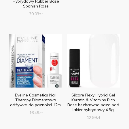
Hybrydowy Rubber Base
Spanish Rose
30,03
zł
Eveline Cosmetics Nail
Silcare Flexy Hybrid Gel
Therapy Diamentowa
Keratin & Vitamins Rich
odżywka do paznokci 12ml
Base bezbarwna baza pod
lakier hybrydowy 4.5g
16,49
zł
12,99
zł