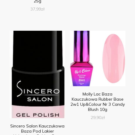
25g
37,99
zł
Molly Lac Baza
Kauczukowa Rubber Base
2w1 Up&Colour Nr 3 Candy
Blush 10g
29,90
zł
Sincero Salon Kauczukowa
Baza Pod Lakier