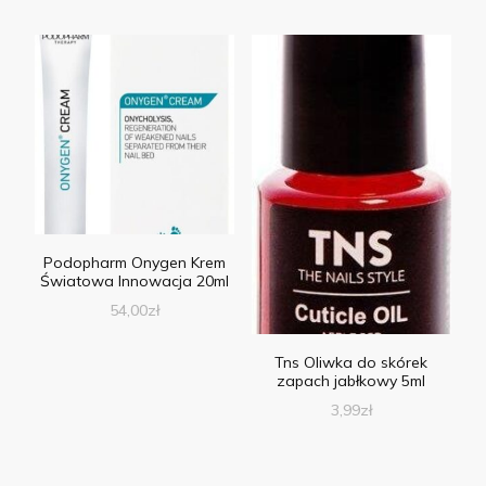
Podopharm Onygen Krem
Światowa Innowacja 20ml
54,00
zł
Tns Oliwka do skórek
zapach jabłkowy 5ml
3,99
zł