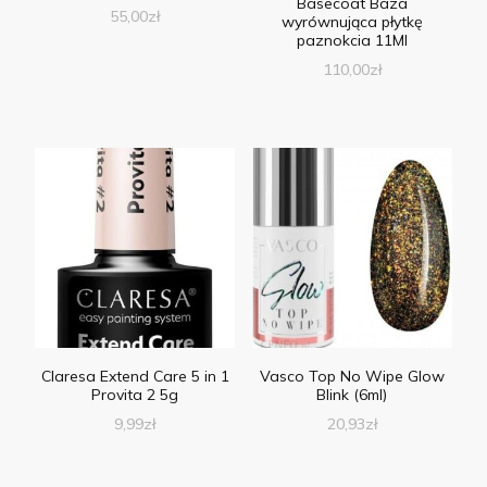
Basecoat Baza
55,00
zł
wyrównująca płytkę
paznokcia 11Ml
110,00
zł
Claresa Extend Care 5 in 1
Vasco Top No Wipe Glow
Provita 2 5g
Blink (6ml)
9,99
zł
20,93
zł