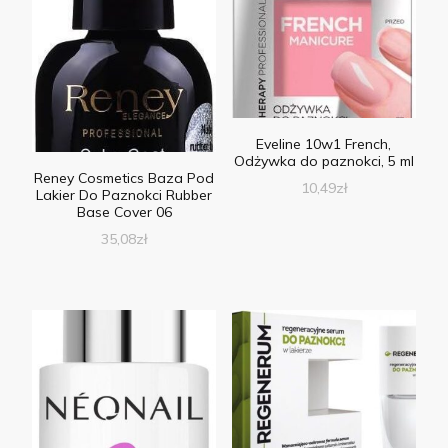
Eveline 10w1 French,
Odżywka do paznokci, 5 ml
Reney Cosmetics Baza Pod
10,49
zł
Lakier Do Paznokci Rubber
Base Cover 06
35,08
zł