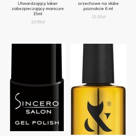
Utwardzający lakier
orzechowe na słabe
zabezpieczający manicure
paznokcie 6 ml
15ml
13,00
zł
19,99
zł