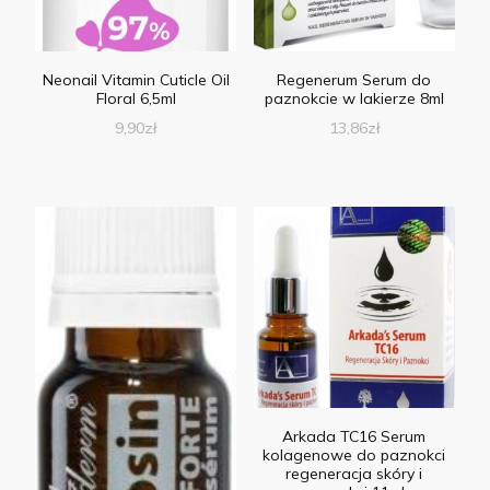
Neonail Vitamin Cuticle Oil
Regenerum Serum do
Floral 6,5ml
paznokcie w lakierze 8ml
9,90
zł
13,86
zł
Arkada TC16 Serum
kolagenowe do paznokci
regeneracja skóry i