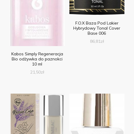
F.O.X Baza Pod Lakier
Hybrydowy Tonal Cover
Base 006
86,81
zł
Kabos Simply Regeneracja
Bio odżywka do paznokci
10 ml
21,50
zł