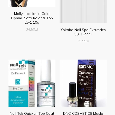
Molly Lac Liquid Gold
Płynne Złoto Kolor & Top
2w1 10g
34,50
zł
Yokaba Nail Spa Excuticles
50ml (444)
39,99
zł
Nail Tek Quicken Top Coat
DNC-COSMETICS Masło