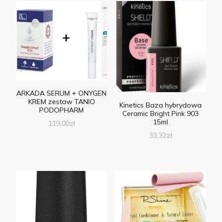
ARKADA SERUM + ONYGEN
KREM zestaw TANIO
Kinetics Baza hybrydowa
PODOPHARM
Ceramic Bright Pink 903
15ml
119,00
zł
33,32
zł