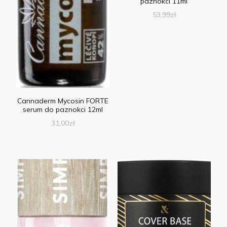
paznokci 11ml
53,99
zł
Cannaderm Mycosin FORTE
serum do paznokci 12ml
31,00
zł