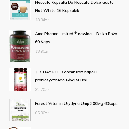
Nescafe Kapsułki Do Nescafe Dolce Gusto
Flat White 16 Kapsułek
18,94
zł
Amc Pharma Limited Żurawina + Dzika Róża
60 Kaps.
18,90
zł
JOY DAY EKO Koncentrat napoju
probiotycznego Głóg 500ml
32,70
zł
Forest Vitamin Urydyna Ump 300Mg 60kaps.
65,90
zł