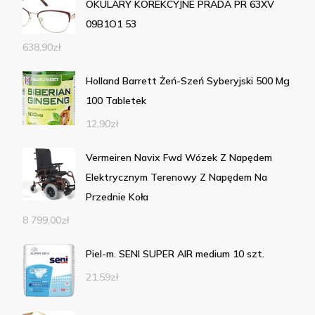
OKULARY KOREKCYJNE PRADA PR 63XV
09B1O1 53
638,90
zł
Holland Barrett Żeń-Szeń Syberyjski 500 Mg
100 Tabletek
12,90
zł
Vermeiren Navix Fwd Wózek Z Napędem
Elektrycznym Terenowy Z Napędem Na
Przednie Koła
8 799,00
zł
Piel-m. SENI SUPER AIR medium 10 szt.
21,59
zł