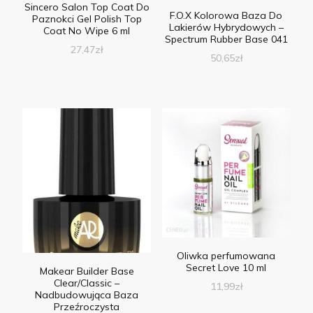
Sincero Salon Top Coat Do
F.O.X Kolorowa Baza Do
Paznokci Gel Polish Top
Lakierów Hybrydowych –
Coat No Wipe 6 ml
Spectrum Rubber Base 041
27,47
zł
50,65
zł
Oliwka perfumowana
Secret Love 10 ml
Makear Builder Base
Clear/Classic –
11,99
zł
Nadbudowująca Baza
Przeźroczysta