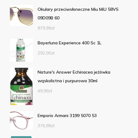
Okulary przeciwsłoneczne Miu MiU 58VS
09D09B 60
879,99
zł
Bayerluna Experience 400 Sc 1L
292,00
zł
Nature's Answer Echinacea jeżówka
wąskolistna i purpurowa 30ml
49,99
zł
Emporio Armani 3199 5070 53
376,99
zł