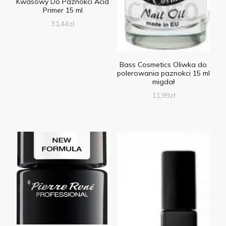
Kwasowy Do Paznokci Acid
Primer 15 ml
31,44
zł
Bass Cosmetics Oliwka do
polerowania paznokci 15 ml
migdał
11,99
zł