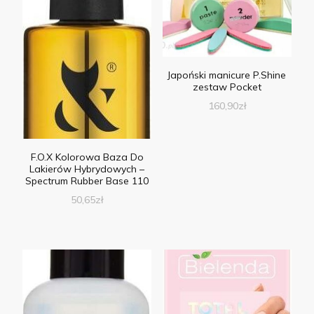
Japoński manicure P.Shine
zestaw Pocket
160,90
zł
F.O.X Kolorowa Baza Do
Lakierów Hybrydowych –
Spectrum Rubber Base 110
50,65
zł