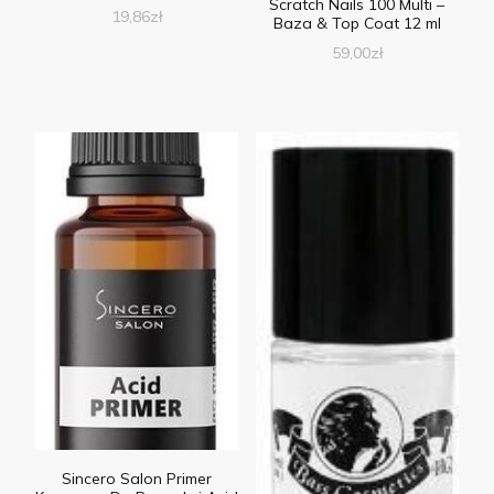
Scratch Nails 100 Multi –
19,86
zł
Baza & Top Coat 12 ml
59,00
zł
Sincero Salon Primer