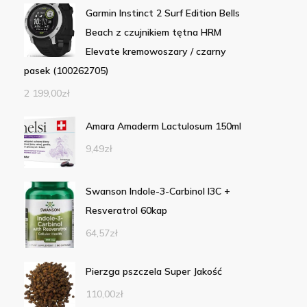
Garmin Instinct 2 Surf Edition Bells
Beach z czujnikiem tętna HRM
Elevate kremowoszary / czarny
pasek (100262705)
2 199,00
zł
Amara Amaderm Lactulosum 150ml
9,49
zł
Swanson Indole-3-Carbinol I3C +
Resveratrol 60kap
64,57
zł
Pierzga pszczela Super Jakość
110,00
zł