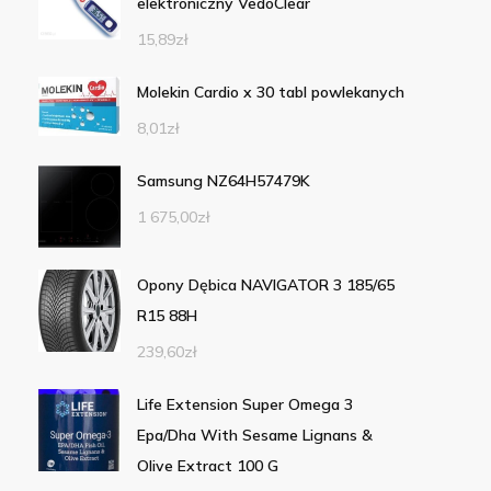
elektroniczny VedoClear
15,89
zł
Molekin Cardio x 30 tabl powlekanych
8,01
zł
Samsung NZ64H57479K
1 675,00
zł
Opony Dębica NAVIGATOR 3 185/65
R15 88H
239,60
zł
Life Extension Super Omega 3
Epa/Dha With Sesame Lignans &
Olive Extract 100 G