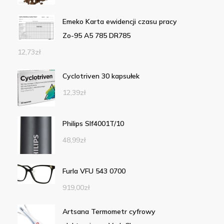
Emeko Karta ewidencji czasu pracy
Zo-95 A5 785 DR785
12,73
zł
Cyclotriven 30 kapsułek
12,39
zł
Philips Slf4001T/10
48,99
zł
Furla VFU 543 0700
919,00
zł
Artsana Termometr cyfrowy