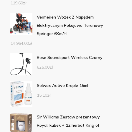
119,60
zł
Vermeiren Wózek Z Napędem
Elektrycznym Pokojowo Terenowy
Springer 6Km/H
14 964,00
zł
Bose Soundsport Wireless Czarny
625,00
zł
Solwax Active Krople 15ml
15,10
zł
Sir Williams Zestaw prezentowy
Royal, kubek + 12 herbat King of