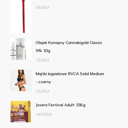
39,00
zł
Olejek Konopny Cannabigold Classic
5% 10g
79,00
zł
Majtki kąpielowe RVCA Solid Medium
- czarny
75,00
zł
Josera Festival Adult 15Kg
149,80
zł