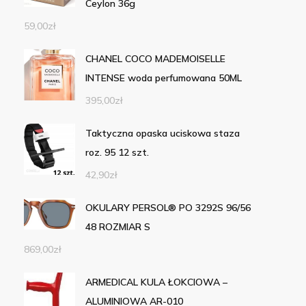
Ceylon 36g
59,00
zł
CHANEL COCO MADEMOISELLE
INTENSE woda perfumowana 50ML
395,00
zł
Taktyczna opaska uciskowa staza
roz. 95 12 szt.
42,90
zł
OKULARY PERSOL® PO 3292S 96/56
48 ROZMIAR S
869,00
zł
ARMEDICAL KULA ŁOKCIOWA –
ALUMINIOWA AR-010