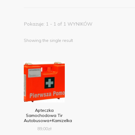
Pokazuje: 1 - 1 of 1 WYNIKÓW
Showing the single result
Apteczka
Samochodowa Tir
Autobusowa+Kamizelka
89,00
zł