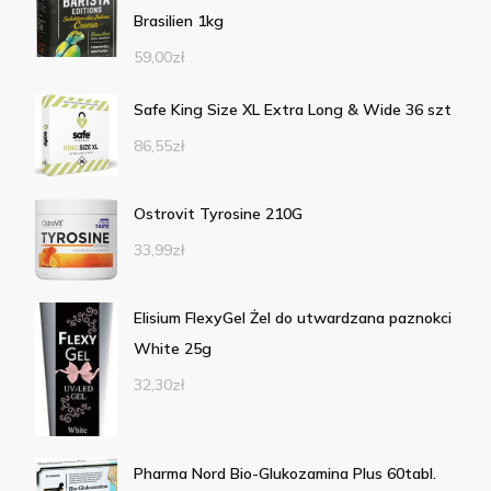
Brasilien 1kg
59,00
zł
Safe King Size XL Extra Long & Wide 36 szt
86,55
zł
Ostrovit Tyrosine 210G
33,99
zł
Elisium FlexyGel Żel do utwardzana paznokci
White 25g
32,30
zł
Pharma Nord Bio-Glukozamina Plus 60tabl.