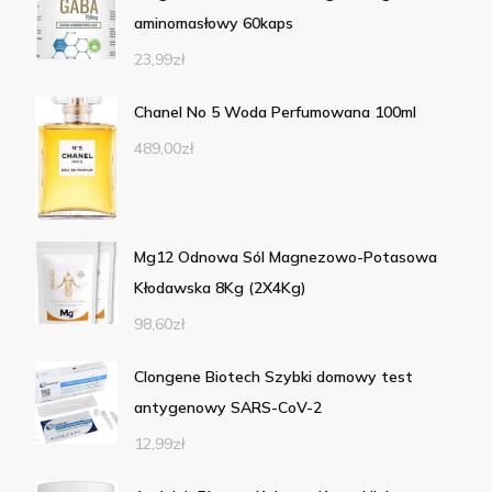
aminomasłowy 60kaps
23,99
zł
Chanel No 5 Woda Perfumowana 100ml
489,00
zł
Mg12 Odnowa Sól Magnezowo-Potasowa
Kłodawska 8Kg (2X4Kg)
98,60
zł
Clongene Biotech Szybki domowy test
antygenowy SARS-CoV-2
12,99
zł