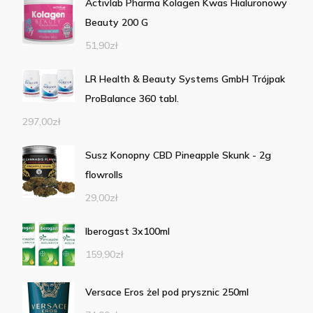
Activlab Pharma Kolagen Kwas Hialuronowy
Beauty 200 G
51,90
zł
LR Health & Beauty Systems GmbH Trójpak
ProBalance 360 tabl.
297,00
zł
Susz Konopny CBD Pineapple Skunk - 2g
flowrolls
29,00
zł
Iberogast 3x100ml
159,90
zł
Versace Eros żel pod prysznic 250ml