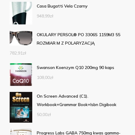
Casa Bugatti Vela Czarny
948,99
zł
OKULARY PERSOL® PO 3306S 1159M3 55
ROZMIAR M Z POLARYZACJĄ
782,91
zł
Swanson Koenzym Q10 200mg 90 kaps
108,00
zł
On Screen Advanced (C1).
Workbook+Grammar Book+Isbn Digibook
50,00
zł
Progress Labs GABA 750mg kwas gamma-