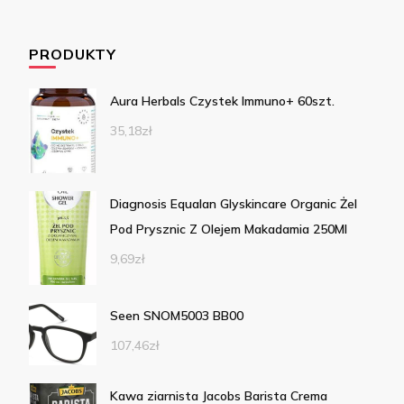
PRODUKTY
Aura Herbals Czystek Immuno+ 60szt.
35,18
zł
Diagnosis Equalan Glyskincare Organic Żel
Pod Prysznic Z Olejem Makadamia 250Ml
9,69
zł
Seen SNOM5003 BB00
107,46
zł
Kawa ziarnista Jacobs Barista Crema