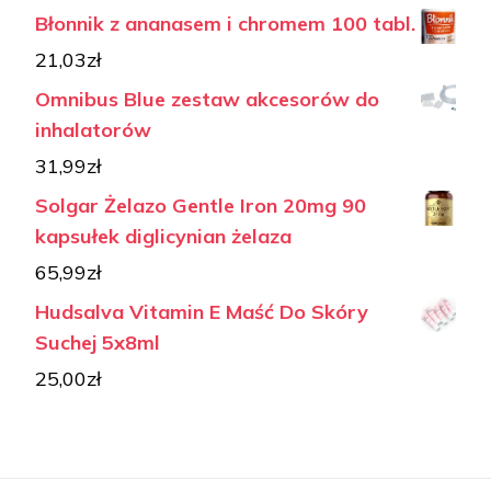
Błonnik z ananasem i chromem 100 tabl.
21,03
zł
Omnibus Blue zestaw akcesorów do
inhalatorów
31,99
zł
Solgar Żelazo Gentle Iron 20mg 90
kapsułek diglicynian żelaza
65,99
zł
Hudsalva Vitamin E Maść Do Skóry
Suchej 5x8ml
25,00
zł