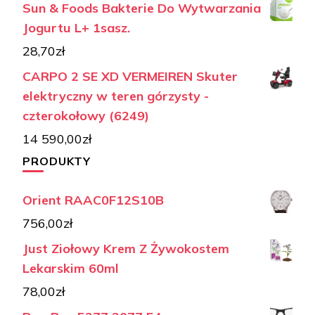
Sun & Foods Bakterie Do Wytwarzania
Jogurtu L+ 1sasz.
28,70
zł
CARPO 2 SE XD VERMEIREN Skuter
elektryczny w teren górzysty -
czterokołowy (6249)
14 590,00
zł
PRODUKTY
Orient RAAC0F12S10B
756,00
zł
Just Ziołowy Krem Z Żywokostem
Lekarskim 60ml
78,00
zł