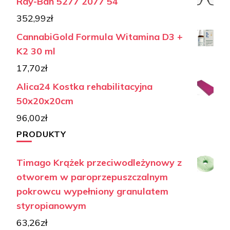
Ray-Ban 5277 2077 54
352,99
zł
CannabiGold Formula Witamina D3 +
K2 30 ml
17,70
zł
Alica24 Kostka rehabilitacyjna
50x20x20cm
96,00
zł
PRODUKTY
Timago Krążek przeciwodleżynowy z
otworem w paroprzepuszczalnym
pokrowcu wypełniony granulatem
styropianowym
63,26
zł