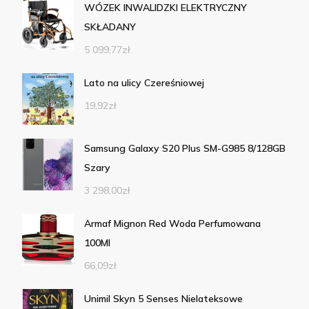
WÓZEK INWALIDZKI ELEKTRYCZNY
SKŁADANY
5 099,77
zł
Lato na ulicy Czereśniowej
19,92
zł
Samsung Galaxy S20 Plus SM-G985 8/128GB
Szary
3 298,00
zł
Armaf Mignon Red Woda Perfumowana
100Ml
66,09
zł
Unimil Skyn 5 Senses Nielateksowe