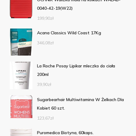
0040-42-19(W22)
199,90
zł
Acana Classics Wild Coast 17Kg
346,08
zł
La Roche Posay Lipikar mleczko do ciała
200ml
39,90
zł
Sugarbearhair Multiwitamina W Żelkach Dla
Kobiet 60 szt.
123,67
zł
Puromedica Biotyna, 60kaps.