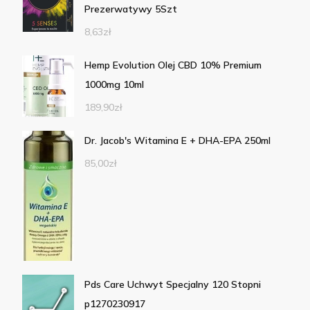
Prezerwatywy 5Szt
8,63
zł
Hemp Evolution Olej CBD 10% Premium
1000mg 10ml
189,90
zł
Dr. Jacob's Witamina E + DHA-EPA 250ml
85,00
zł
Pds Care Uchwyt Specjalny 120 Stopni
p1270230917