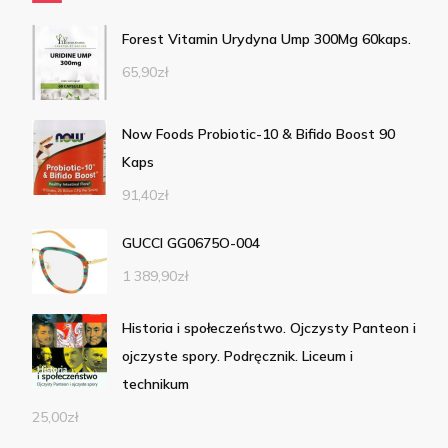
Forest Vitamin Urydyna Ump 300Mg 60kaps.
65,90
zł
Now Foods Probiotic-10 & Bifido Boost 90
Kaps
91,40
zł
GUCCI GG0675O-004
1 389,90
zł
Historia i społeczeństwo. Ojczysty Panteon i
ojczyste spory. Podręcznik. Liceum i
technikum
25,00
zł