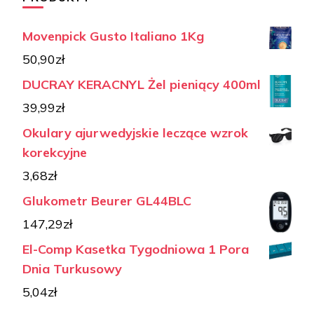
Movenpick Gusto Italiano 1Kg
50,90
zł
DUCRAY KERACNYL Żel pieniący 400ml
39,99
zł
Okulary ajurwedyjskie leczące wzrok
korekcyjne
3,68
zł
Glukometr Beurer GL44BLC
147,29
zł
El-Comp Kasetka Tygodniowa 1 Pora
Dnia Turkusowy
5,04
zł