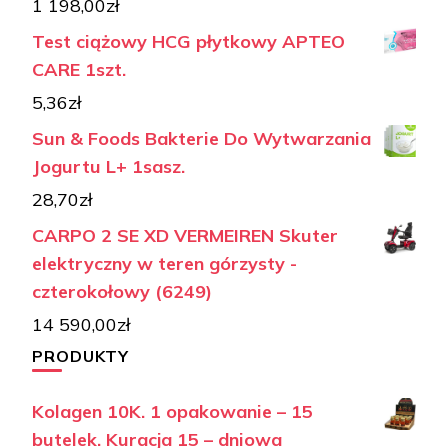
1 198,00
zł
Test ciążowy HCG płytkowy APTEO
CARE 1szt.
5,36
zł
Sun & Foods Bakterie Do Wytwarzania
Jogurtu L+ 1sasz.
28,70
zł
CARPO 2 SE XD VERMEIREN Skuter
elektryczny w teren górzysty -
czterokołowy (6249)
14 590,00
zł
PRODUKTY
Kolagen 10K. 1 opakowanie – 15
butelek. Kuracja 15 – dniowa