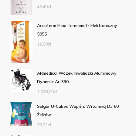
45,49
zł
Accuterm Flexi Termometr Elektroniczny
5055
12,89
zł
ARmedical Wózek Inwalidzki Aluminiowy
Dynamic Ar-330
1 089,00
zł
Solgar U-Cubes Wapń Z Witaminą D3 60
Żelków
59,71
zł