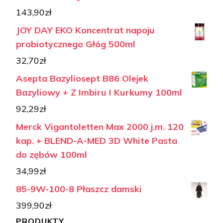
143,90
zł
JOY DAY EKO Koncentrat napoju
probiotycznego Głóg 500ml
32,70
zł
Asepta Bazyliosept B86 Olejek
Bazyliowy + Z Imbiru I Kurkumy 100ml
92,29
zł
Merck Vigantoletten Max 2000 j.m. 120
kap. + BLEND-A-MED 3D White Pasta
do zębów 100ml
34,99
zł
85-9W-100-8 Płaszcz damski
399,90
zł
PRODUKTY