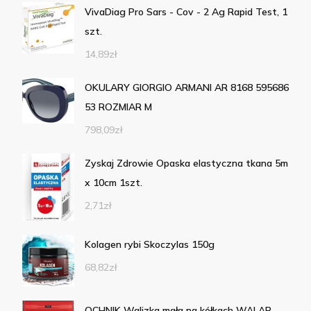
VivaDiag Pro Sars - Cov - 2 Ag Rapid Test, 1
szt.
14,89
zł
OKULARY GIORGIO ARMANI AR 8168 595686
53 ROZMIAR M
798,09
zł
Zyskaj Zdrowie Opaska elastyczna tkana 5m
x 10cm 1szt.
2,71
zł
Kolagen rybi Skoczylas 150g
68,82
zł
OCHNIK Walizka mała na kółkach WALAB-