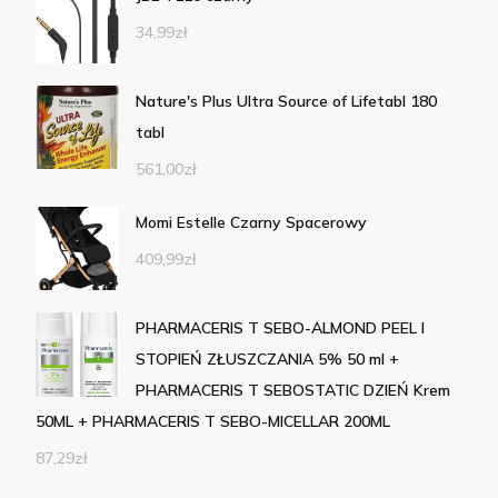
34,99
zł
Nature's Plus Ultra Source of Lifetabl 180
tabl
561,00
zł
Momi Estelle Czarny Spacerowy
409,99
zł
PHARMACERIS T SEBO-ALMOND PEEL I
STOPIEŃ ZŁUSZCZANIA 5% 50 ml +
PHARMACERIS T SEBOSTATIC DZIEŃ Krem
50ML + PHARMACERIS T SEBO-MICELLAR 200ML
87,29
zł