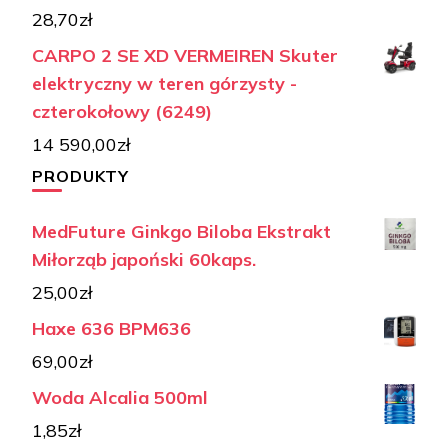
28,70
zł
CARPO 2 SE XD VERMEIREN Skuter
elektryczny w teren górzysty -
czterokołowy (6249)
14 590,00
zł
PRODUKTY
MedFuture Ginkgo Biloba Ekstrakt
Miłorząb japoński 60kaps.
25,00
zł
Haxe 636 BPM636
69,00
zł
Woda Alcalia 500ml
1,85
zł