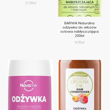
17,99
zł
BARWA Naturalna
odżywka do włosów
octowa nabłyszczająca
200ml
8,99
zł