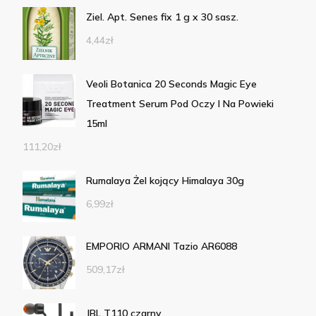
Ziel. Apt. Senes fix 1 g x 30 sasz.
4,44
zł
Veoli Botanica 20 Seconds Magic Eye
Treatment Serum Pod Oczy I Na Powieki
15ml
111,20
zł
Rumalaya Żel kojący Himalaya 30g
6,99
zł
EMPORIO ARMANI Tazio AR6088
509,17
zł
JBL T110 czarny