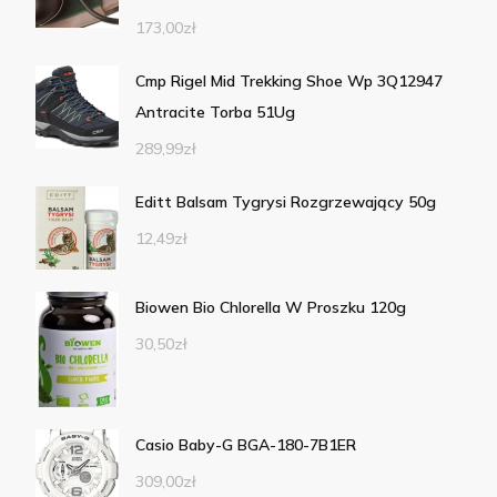
173,00
zł
Cmp Rigel Mid Trekking Shoe Wp 3Q12947
Antracite Torba 51Ug
289,99
zł
Editt Balsam Tygrysi Rozgrzewający 50g
12,49
zł
Biowen Bio Chlorella W Proszku 120g
30,50
zł
Casio Baby-G BGA-180-7B1ER
309,00
zł