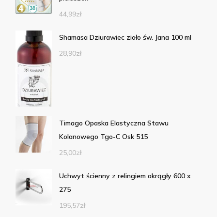
44,99
zł
Shamasa Dziurawiec zioło św. Jana 100 ml
28,90
zł
Timago Opaska Elastyczna Stawu
Kolanowego Tgo-C Osk 515
25,00
zł
Uchwyt ścienny z relingiem okrągły 600 x
275
195,57
zł