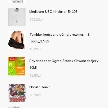
Medisana USC Inhalator 54105
209,00
zł
Temblak kończyny górnej : rozmiar: - S
(5585_1742)
40,99
zł
Bayer Keeper Ogród Środek Chwastobójczy
50Ml
18,80
zł
Naruto tom 1
18,90
zł