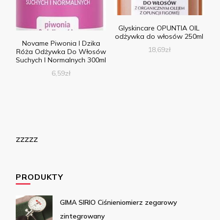
Glyskincare OPUNTIA OIL
odżywka do włosów 250ml
Novame Piwonia I Dzika
18,69
zł
Róża Odżywka Do Włosów
Suchych I Normalnych 300ml
6,59
zł
zzzzz
PRODUKTY
GIMA SIRIO Ciśnieniomierz zegarowy
zintegrowany