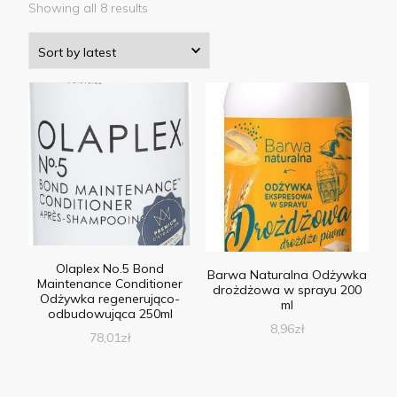
Showing all 8 results
Olaplex No.5 Bond
Barwa Naturalna Odżywka
Maintenance Conditioner
drożdżowa w sprayu 200
Odżywka regenerująco-
ml
odbudowująca 250ml
8,96
zł
78,01
zł