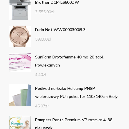
Brother DCP-L6600DW
3 555,00
zł
Furla Net WW00003006L3
599,00
zł
SunFarm Drotafemme 40 mg 20 tabl.
Powlekanych
4,40
zł
Podkład na łóżko Halcamp PNSP
wielorazowy PU i poliester 110x140cm Biały
45,07
zł
Pampers Pants Premium VP rozmiar 4, 38
pieluszek