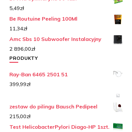
5,49
zł
Be Routuine Peeling 100Ml
11,34
zł
Amc Sbs 10 Subwoofer Instalacyjny
2 896,00
zł
PRODUKTY
Ray-Ban 6465 2501 51
399,99
zł
zestaw do pilingu Bausch Pedipeel
215,00
zł
Test HelicobacterPylori Diago-HP 1szt.