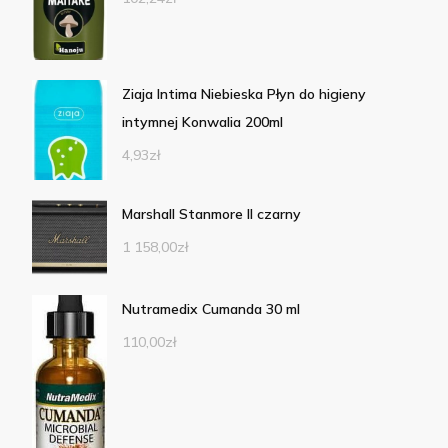
Ziaja Intima Niebieska Płyn do higieny
intymnej Konwalia 200ml
4,93
zł
Marshall Stanmore II czarny
1 158,00
zł
Nutramedix Cumanda 30 ml
110,00
zł