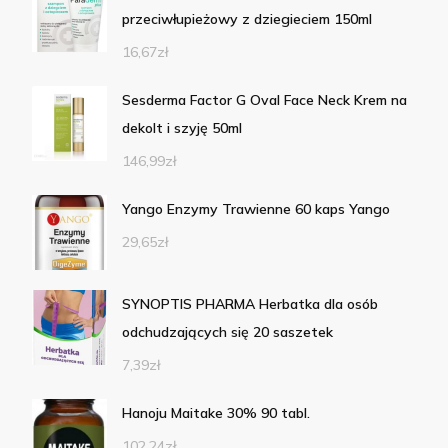
przeciwłupieżowy z dziegieciem 150ml
16,67
zł
Sesderma Factor G Oval Face Neck Krem na
dekolt i szyję 50ml
146,99
zł
Yango Enzymy Trawienne 60 kaps Yango
29,65
zł
SYNOPTIS PHARMA Herbatka dla osób
odchudzających się 20 saszetek
7,39
zł
Hanoju Maitake 30% 90 tabl.
102,24
zł