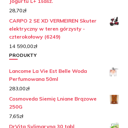
Jogurtu L+ 1sasz.
28,70
zł
CARPO 2 SE XD VERMEIREN Skuter
elektryczny w teren górzysty -
czterokołowy (6249)
14 590,00
zł
PRODUKTY
Lancome La Vie Est Belle Woda
Perfumowana 50ml
283,00
zł
Cosmoveda Siemię Lniane Brązowe
250G
7,65
zł
DrVita Sylimaryna 30 tabl