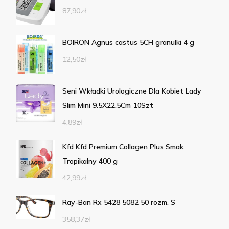
87,90
zł
BOIRON Agnus castus 5CH granulki 4 g
12,50
zł
Seni Wkładki Urologiczne Dla Kobiet Lady
Slim Mini 9.5X22.5Cm 10Szt
4,89
zł
Kfd Kfd Premium Collagen Plus Smak
Tropikalny 400 g
42,99
zł
Ray-Ban Rx 5428 5082 50 rozm. S
358,37
zł