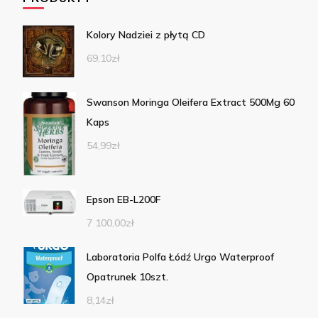
Kolory Nadziei z płytą CD
69,10
zł
Swanson Moringa Oleifera Extract 500Mg 60
Kaps
54,99
zł
Epson EB-L200F
7 100,00
zł
Laboratoria Polfa Łódź Urgo Waterproof
Opatrunek 10szt.
8,14
zł