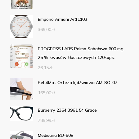
Emporio Armani Ar11103
369,00
zł
PROGRESS LABS Palma Sabałowa 600 mg
25 % kwasów tłuszczowych 120kaps.
26,15
zł
Reh4Mat Orteza lędźwiowa AM-SO-07
165,00
zł
Burberry 2364 3961 54 Grace
789,99
zł
Medisana BU-90E