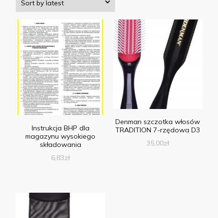
Denman szczotka włosów
Instrukcja BHP dla
TRADITION 7-rzędowa D3
magazynu wysokiego
35,00
zł
składowania
6,83
zł