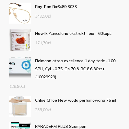
Ray-Ban Rx6489 3033
349,90
zł
Hawlik Auricularia ekstrakt , bio - 60kaps.
171,70
zł
Fielmann atrea excellence 1 day toric -1.00
SPH, Cyl. -0.75, Oś 70 & BC 8.6 30szt.
(10029929)
128,90
zł
Chloe Chloe New woda perfumowana 75 ml
239,00
zł
PARADERM PLUS Szampon