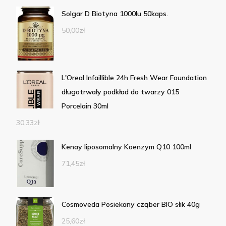
Solgar D Biotyna 1000Iu 50kaps.
50,00
zł
L'Oreal Infaillible 24h Fresh Wear Foundation
długotrwały podkład do twarzy 015
Porcelain 30ml
30,33
zł
Kenay liposomalny Koenzym Q10 100ml
71,45
zł
Cosmoveda Posiekany cząber BIO słik 40g
25,60
zł