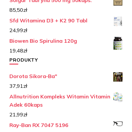
Solgar Tauryna 500 mg 50kaps.
85,50
zł
Sfd Witamina D3 + K2 90 Tabl
24,99
zł
Biowen Bio Spirulina 120g
19,48
zł
PRODUKTY
Dorota Sikora-Ba"
37,91
zł
Allnutrition Kompleks Witamin Vitamin
Adek 60kaps
21,99
zł
Ray-Ban RX 7047 5196