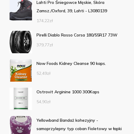
Lahti Pro Śniegowce Męskie, Skóra
Zamsz./Oxford, 39, Lahti - L3080139
174,22
zł
Pirelli Diablo Rosso Corsa 180/55R17 73W
379,77
zł
Now Foods Kidney Cleanse 90 kaps.
52,49
zł
Ostrovit Arginine 1000 300Kaps
54,90
zł
Yellowband Bandaż kohezyjny -
samoprzylepny typ coban Fioletowy w łapki