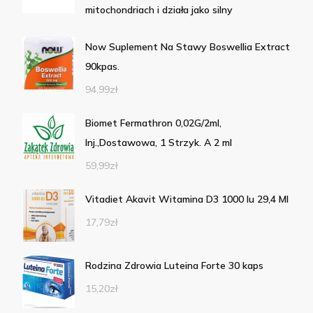
mitochondriach i działa jako silny
Now Suplement Na Stawy Boswellia Extract
90kpas.
94,99
zł
Biomet Fermathron 0,02G/2ml,
Inj.,Dostawowa, 1 Strzyk. A 2 ml
59,99
zł
Vitadiet Akavit Witamina D3 1000 Iu 29,4 Ml
17,79
zł
Rodzina Zdrowia Luteina Forte 30 kaps
15,20
zł