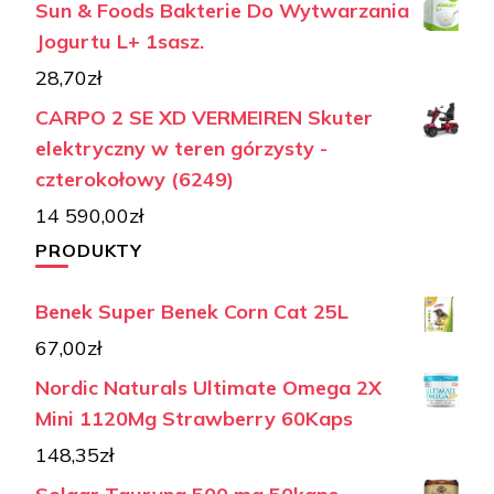
Sun & Foods Bakterie Do Wytwarzania
Jogurtu L+ 1sasz.
28,70
zł
CARPO 2 SE XD VERMEIREN Skuter
elektryczny w teren górzysty -
czterokołowy (6249)
14 590,00
zł
PRODUKTY
Benek Super Benek Corn Cat 25L
67,00
zł
Nordic Naturals Ultimate Omega 2X
Mini 1120Mg Strawberry 60Kaps
148,35
zł