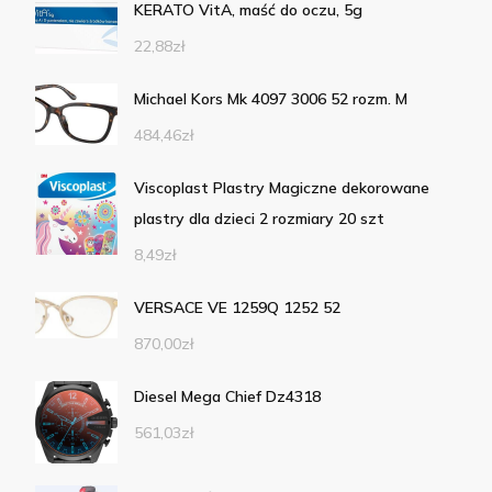
KERATO VitA, maść do oczu, 5g
22,88
zł
Michael Kors Mk 4097 3006 52 rozm. M
484,46
zł
Viscoplast Plastry Magiczne dekorowane
plastry dla dzieci 2 rozmiary 20 szt
8,49
zł
VERSACE VE 1259Q 1252 52
870,00
zł
Diesel Mega Chief Dz4318
561,03
zł