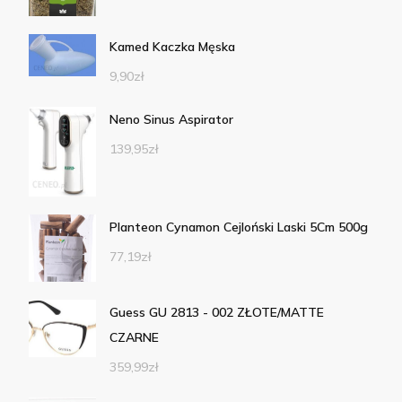
Kamed Kaczka Męska
9,90
zł
Neno Sinus Aspirator
139,95
zł
Planteon Cynamon Cejloński Laski 5Cm 500g
77,19
zł
Guess GU 2813 - 002 ZŁOTE/MATTE
CZARNE
359,99
zł