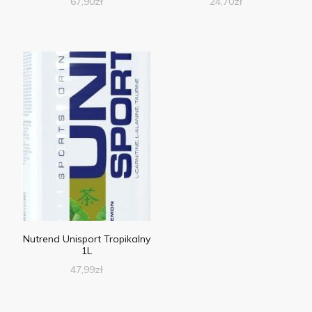
67,90
zł
24,70
zł
Nutrend Unisport Tropikalny
1L
47,99
zł