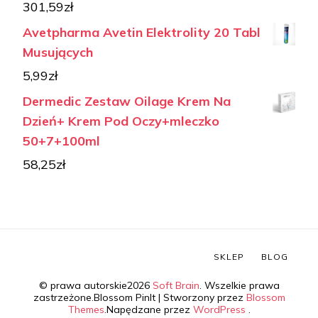
301,59
zł
Avetpharma Avetin Elektrolity 20 Tabl
Musujących
5,99
zł
Dermedic Zestaw Oilage Krem Na
Dzień+ Krem Pod Oczy+mleczko
50+7+100ml
58,25
zł
SKLEP
BLOG
© prawa autorskie2026
Soft Brain
. Wszelkie prawa
zastrzeżone.
Blossom PinIt | Stworzony przez
Blossom
Themes
.Napędzane przez
WordPress
.