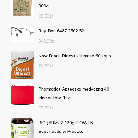
900g
69,50
zł
Ray-Ban 6487 2502 52
349,99
zł
Now Foods Digest Ultimate 60 kaps.
74,80
zł
Pharmadot Apteczka medyczna 40
elementów, 1szt.
57,89
zł
BIO JARMUŻ 120g BIOWEN
Superfoods w Proszku