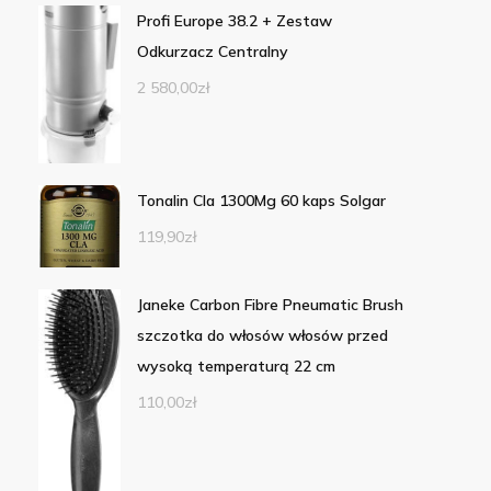
Profi Europe 38.2 + Zestaw
Odkurzacz Centralny
2 580,00
zł
Tonalin Cla 1300Mg 60 kaps Solgar
119,90
zł
Janeke Carbon Fibre Pneumatic Brush
szczotka do włosów włosów przed
wysoką temperaturą 22 cm
110,00
zł