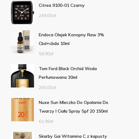
Citrea 9100-01 Czarny
249,00
zł
Endoca Olejek Konopny Raw 3%
Cbd+cbda 10ml
59,90
zł
Tom Ford Black Orchid Woda
Perfumowana 30ml
265,00
zł
Nuxe Sun Mleczko Do Opalania Do
Twarzy I Ciała Spray Spf 20 150ml
61,99
zł
Skarby Gai Witamina C z kapusty