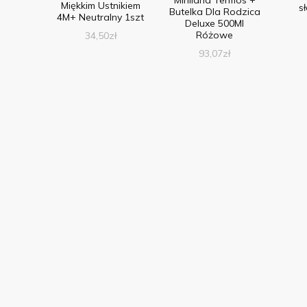
Miękkim Ustnikiem
s
Butelka Dla Rodzica
4M+ Neutralny 1szt
Deluxe 500Ml
Różowe
34,50
zł
93,07
zł