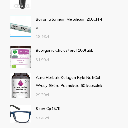
Boiron Stannum Metalicum 200CH 4
g
18,16
zł
Beorganic Cholesterol 100tabl.
31,90
zł
Aura Herbals Kolagen Rybi NatiCol
Włosy Skóra Paznokcie 60 kapsułek
29,30
zł
Seen Cp157B
53,46
zł