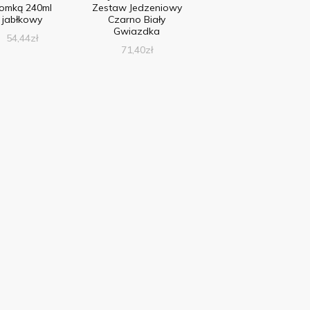
łomką 240ml
Zestaw Jedzeniowy
jabłkowy
Czarno Biały
Gwiazdka
54,44
zł
71,40
zł