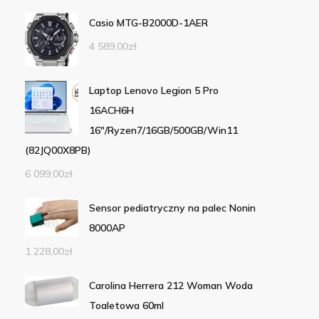
Casio MTG-B2000D-1AER
4 589,00
zł
Laptop Lenovo Legion 5 Pro
16ACH6H
16"/Ryzen7/16GB/500GB/Win11
(82JQ00X8PB)
6 099,00
zł
Sensor pediatryczny na palec Nonin
8000AP
1 228,00
zł
Carolina Herrera 212 Woman Woda
Toaletowa 60ml