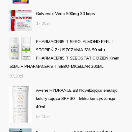
Galvenox Veno 500mg 30 kaps
17,35
zł
PHARMACERIS T SEBO-ALMOND PEEL I
STOPIEŃ ZŁUSZCZANIA 5% 50 ml +
PHARMACERIS T SEBOSTATIC DZIEŃ Krem
50ML + PHARMACERIS T SEBO-MICELLAR 200ML
87,29
zł
Avene HYDRANCE BB Nawilżająca emulsja
koloryzująca SPF 30 – lekka konsystencja
40ml
67,18
zł