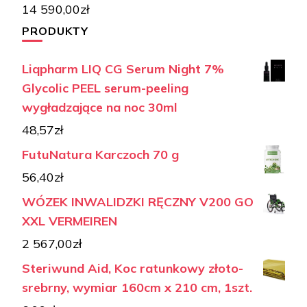
14 590,00
zł
PRODUKTY
Liqpharm LIQ CG Serum Night 7%
Glycolic PEEL serum-peeling
wygładzające na noc 30ml
48,57
zł
FutuNatura Karczoch 70 g
56,40
zł
WÓZEK INWALIDZKI RĘCZNY V200 GO
XXL VERMEIREN
2 567,00
zł
Steriwund Aid, Koc ratunkowy złoto-
srebrny, wymiar 160cm x 210 cm, 1szt.