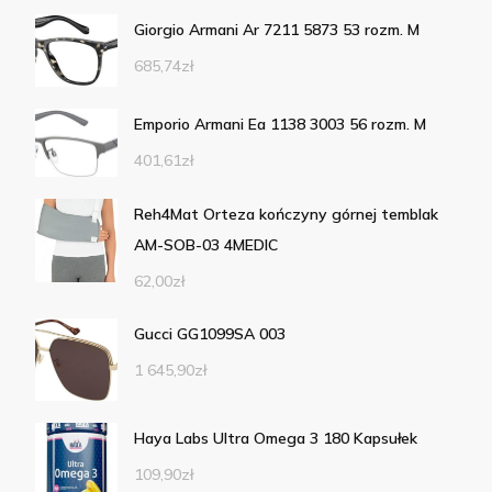
Giorgio Armani Ar 7211 5873 53 rozm. M
685,74
zł
Emporio Armani Ea 1138 3003 56 rozm. M
401,61
zł
Reh4Mat Orteza kończyny górnej temblak
AM-SOB-03 4MEDIC
62,00
zł
Gucci GG1099SA 003
1 645,90
zł
Haya Labs Ultra Omega 3 180 Kapsułek
109,90
zł