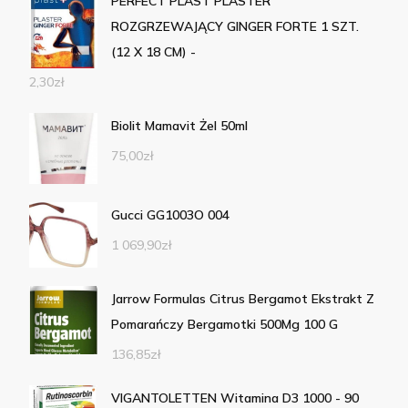
PERFECT PLAST PLASTER
ROZGRZEWAJĄCY GINGER FORTE 1 SZT.
(12 X 18 CM) -
2,30
zł
Biolit Mamavit Żel 50ml
75,00
zł
Gucci GG1003O 004
1 069,90
zł
Jarrow Formulas Citrus Bergamot Ekstrakt Z
Pomarańczy Bergamotki 500Mg 100 G
136,85
zł
VIGANTOLETTEN Witamina D3 1000 - 90