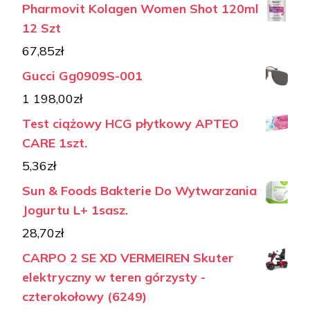
Pharmovit Kolagen Women Shot 120ml
12 Szt
67,85
zł
Gucci Gg0909S-001
1 198,00
zł
Test ciążowy HCG płytkowy APTEO
CARE 1szt.
5,36
zł
Sun & Foods Bakterie Do Wytwarzania
Jogurtu L+ 1sasz.
28,70
zł
CARPO 2 SE XD VERMEIREN Skuter
elektryczny w teren górzysty -
czterokołowy (6249)