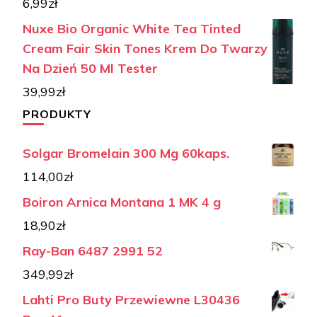
6,99
zł
Nuxe Bio Organic White Tea Tinted
Cream Fair Skin Tones Krem Do Twarzy
Na Dzień 50 Ml Tester
39,99
zł
PRODUKTY
Solgar Bromelain 300 Mg 60kaps.
114,00
zł
Boiron Arnica Montana 1 MK 4 g
18,90
zł
Ray-Ban 6487 2991 52
349,99
zł
Lahti Pro Buty Przewiewne L30436