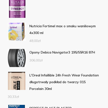
Nutricia Fortimel max o smaku waniliowym
4x300 ml
48,00
zł
Opony Debica Navigator3 195/55R16 87H
306,00
zł
L'Oreal Infaillible 24h Fresh Wear Foundation
długotrwały podkład do twarzy 015
Porcelain 30ml
30,33
zł