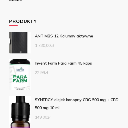
PRODUKTY
ANT MBS 12 Kolumny aktywne
1 730,00
zł
Invent Farm Para Farm 45 kaps
22,99
zł
SYNERGY olejek konopny CBG 500 mg + CBD
500 mg 10 ml
149,00
zł