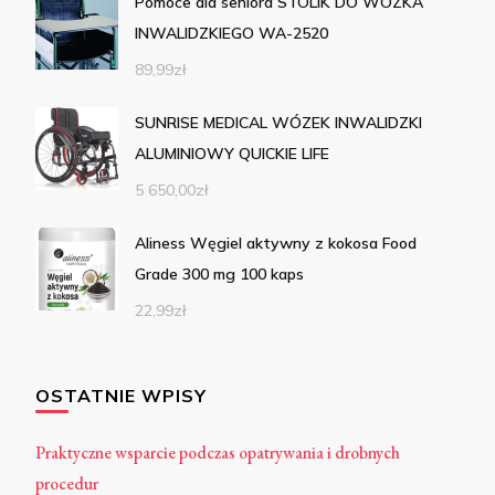
Pomoce dla seniora STOLIK DO WÓZKA
INWALIDZKIEGO WA-2520
89,99
zł
SUNRISE MEDICAL WÓZEK INWALIDZKI
ALUMINIOWY QUICKIE LIFE
5 650,00
zł
Aliness Węgiel aktywny z kokosa Food
Grade 300 mg 100 kaps
22,99
zł
OSTATNIE WPISY
Praktyczne wsparcie podczas opatrywania i drobnych
procedur