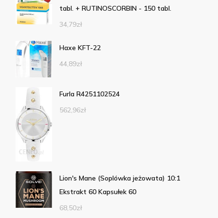
tabl. + RUTINOSCORBIN - 150 tabl.
34,79
zł
Haxe KFT-22
44,89
zł
Furla R4251102524
562,96
zł
Lion's Mane (Soplówka jeżowata) 10:1
Ekstrakt 60 Kapsułek 60
68,50
zł