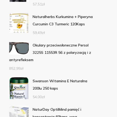
57,51
zł
Naturalherbs Kurkumina + Piperyna
Curcumin C3 Turmeric 120Kaps
59,49
zł
Okulary przeciwsłoneczne Persol
3225S 11553R 56 z polaryzacją i z
antyrefleksem
852,99
zł
Swanson Witamina E Naturalna
200Iu 250 kaps
54,00
zł
NaturDay OptiIMind pamięć i
koncentracja 60kaps. weg.