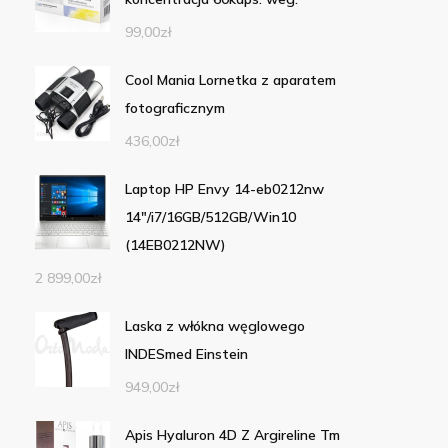
99,00
zł
Cool Mania Lornetka z aparatem
fotograficznym
436,00
zł
Laptop HP Envy 14-eb0212nw
14"/i7/16GB/512GB/Win10
(14EB0212NW)
2 899,00
zł
Laska z włókna węglowego
INDESmed Einstein
949,00
zł
Apis Hyaluron 4D Z Argireline Tm