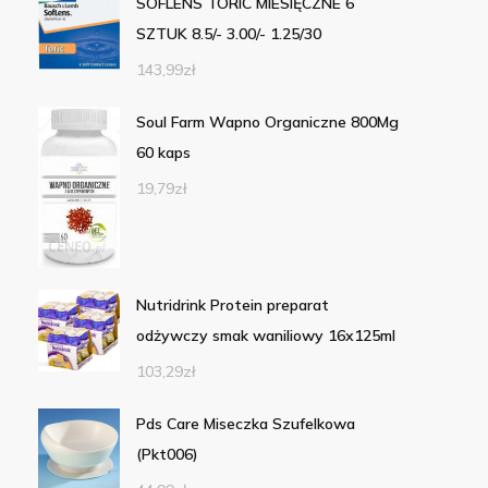
SOFLENS TORIC MIESIĘCZNE 6
SZTUK 8.5/- 3.00/- 1.25/30
143,99
zł
Soul Farm Wapno Organiczne 800Mg
60 kaps
19,79
zł
Nutridrink Protein preparat
odżywczy smak waniliowy 16x125ml
103,29
zł
Pds Care Miseczka Szufelkowa
(Pkt006)