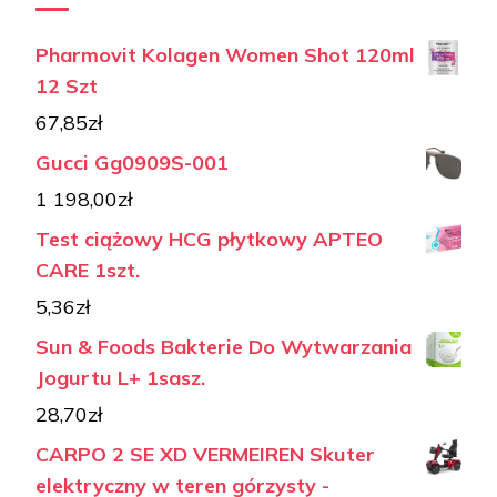
Pharmovit Kolagen Women Shot 120ml
12 Szt
67,85
zł
Gucci Gg0909S-001
1 198,00
zł
Test ciążowy HCG płytkowy APTEO
CARE 1szt.
5,36
zł
Sun & Foods Bakterie Do Wytwarzania
Jogurtu L+ 1sasz.
28,70
zł
CARPO 2 SE XD VERMEIREN Skuter
elektryczny w teren górzysty -