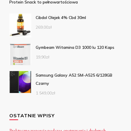
Protein Snack to pełnowartościowa
Cibdol Olejek 4% Cbd 30ml
269,00
zł
Gymbeam Witamina D3 1000 Iu 120 Kaps
19,90
zł
Samsung Galaxy A52 SM-A525 6/128GB
Czarny
1 549,00
zł
OSTATNIE WPISY
Praktyczne wsparcie podczas opatrywania i drobnych