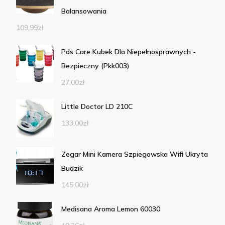
Balansowania
109,99
zł
Pds Care Kubek Dla Niepełnosprawnych -
Bezpieczny (Pkk003)
27,00
zł
Little Doctor LD 210C
133,00
zł
Zegar Mini Kamera Szpiegowska Wifi Ukryta
Budzik
145,00
zł
Medisana Aroma Lemon 60030