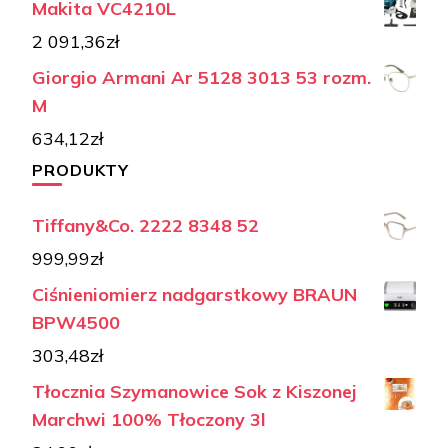
Makita VC4210L
2 091,36
zł
Giorgio Armani Ar 5128 3013 53 rozm.
M
634,12
zł
PRODUKTY
Tiffany&Co. 2222 8348 52
999,99
zł
Ciśnieniomierz nadgarstkowy BRAUN
BPW4500
303,48
zł
Tłocznia Szymanowice Sok z Kiszonej
Marchwi 100% Tłoczony 3l