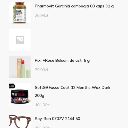
Pharmovit Garcinia cambogia 60 kaps 31 g
26,99
zł
Pixi +Rose Balsam do ust, 5 g
79,00
zł
Soft99 Fusso Coat 12 Months Wax Dark
200g
101,00
zł
Ray-Ban 0707V 2144 50