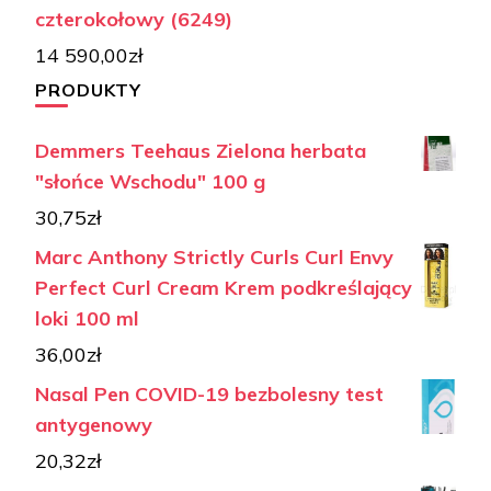
czterokołowy (6249)
14 590,00
zł
PRODUKTY
Demmers Teehaus Zielona herbata
"słońce Wschodu" 100 g
30,75
zł
Marc Anthony Strictly Curls Curl Envy
Perfect Curl Cream Krem podkreślający
loki 100 ml
36,00
zł
Nasal Pen COVID-19 bezbolesny test
antygenowy
20,32
zł