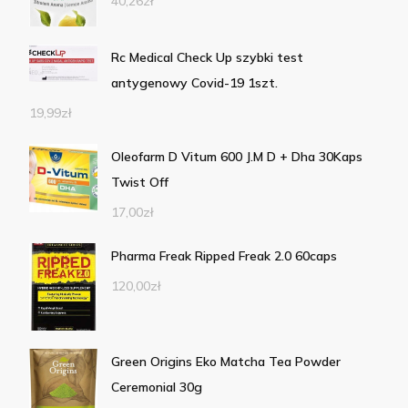
40,26
zł
Rc Medical Check Up szybki test
antygenowy Covid-19 1szt.
19,99
zł
Oleofarm D Vitum 600 J.M D + Dha 30Kaps
Twist Off
17,00
zł
Pharma Freak Ripped Freak 2.0 60caps
120,00
zł
Green Origins Eko Matcha Tea Powder
Ceremonial 30g