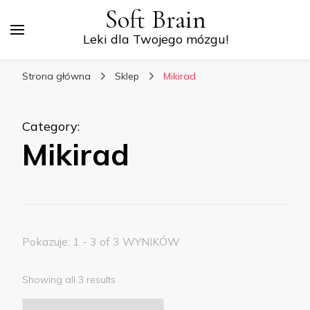
Soft Brain
Leki dla Twojego mózgu!
Strona główna
Sklep
Mikirad
Category
:
Mikirad
Pokazuje: 1 - 3 of 3 WYNIKÓW
Showing all 3 results