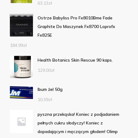
63,13
zł
Ostrze Babyliss Pro Fx8010Bme Fade
Graphite Do Maszynek Fx8700 Loprofx
Fx825E
184,99
zł
Health Botanics Skin Rescue 90 kaps.
129,00
zł
Ibum żel 50g
10,59
zł
pyszna przekąska! Koniec z podjadaniem
pełnych cukru słodyczy! Koniec z
dopadającym i męczącym głodem! Olimp