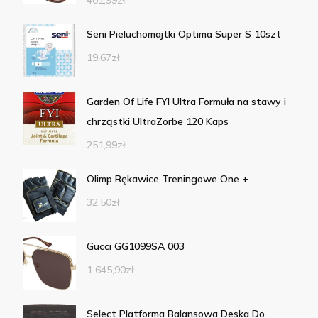
401,99
zł
Seni Pieluchomajtki Optima Super S 10szt
19,67
zł
Garden Of Life FYI Ultra Formuła na stawy i
chrząstki UltraZorbe 120 Kaps
251,99
zł
Olimp Rękawice Treningowe One +
32,50
zł
Gucci GG1099SA 003
1 645,90
zł
Select Platforma Balansowa Deska Do