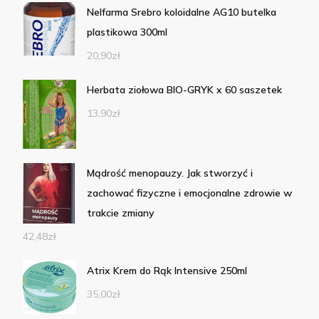
Nelfarma Srebro koloidalne AG10 butelka
plastikowa 300ml
20,90
zł
Herbata ziołowa BIO-GRYK x 60 saszetek
13,90
zł
Mądrość menopauzy. Jak stworzyć i
zachować fizyczne i emocjonalne zdrowie w
trakcie zmiany
42,48
zł
Atrix Krem do Rąk Intensive 250ml
35,00
zł