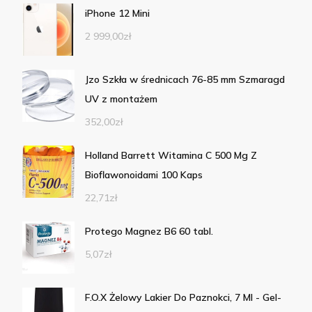
iPhone 12 Mini
2 999,00
zł
Jzo Szkła w średnicach 76-85 mm Szmaragd
UV z montażem
352,00
zł
Holland Barrett Witamina C 500 Mg Z
Bioflawonoidami 100 Kaps
22,71
zł
Protego Magnez B6 60 tabl.
5,07
zł
F.O.X Żelowy Lakier Do Paznokci, 7 Ml - Gel-