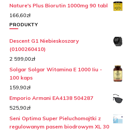
Nature's Plus Biorutin 1000mg 90 tabl
166,60
zł
PRODUKTY
Descent G1 Niebieskoszary
(0100260410)
2 599,00
zł
Solgar Solgar Witamina E 1000 Iiu -
100 kaps
159,90
zł
Emporio Armani EA4138 504287
525,90
zł
Seni Optima Super Pieluchomajtki z
regulowanym pasem biodrowym XL 30