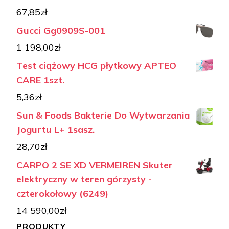
67,85
zł
Gucci Gg0909S-001
1 198,00
zł
Test ciążowy HCG płytkowy APTEO
CARE 1szt.
5,36
zł
Sun & Foods Bakterie Do Wytwarzania
Jogurtu L+ 1sasz.
28,70
zł
CARPO 2 SE XD VERMEIREN Skuter
elektryczny w teren górzysty -
czterokołowy (6249)
14 590,00
zł
PRODUKTY