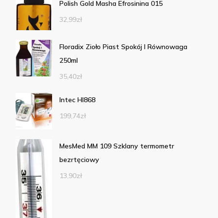
Polish Gold Masha Efrosinina 015
32,99
zł
Floradix Zioło Piast Spokój I Równowaga
250ml
35,40
zł
Intec HI868
199,74
zł
MesMed MM 109 Szklany termometr
bezrtęciowy
13,90
zł