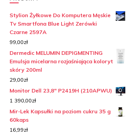
Stylion Żyłkowe Do Komputera Męskie
Tv Smartfona Blue Light Zerówki
Czarne 2597A
99,00
zł
Dermedic MELUMIN DEPIGMENTING
Emulsja micelarna rozjaśniająca koloryt
skóry 200ml
29,00
zł
Monitor Dell 23,8" P2419H (210APWU)
1 390,00
zł
Mir-Lek Kapsułki na poziom cukru 35 g
60kaps
16,99
zł