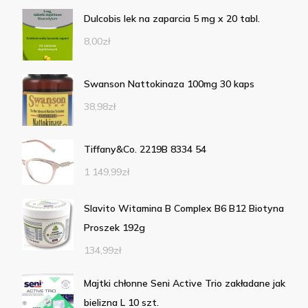
Dulcobis lek na zaparcia 5 mg x 20 tabl.
8,00
zł
Swanson Nattokinaza 100mg 30 kaps
38,98
zł
Tiffany&Co. 2219B 8334 54
1 149,99
zł
Slavito Witamina B Complex B6 B12 Biotyna
Proszek 192g
134,99
zł
Majtki chłonne Seni Active Trio zakładane jak
bielizna L 10 szt.