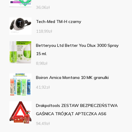
36,06
zł
Tech-Med TM-H czarny
118,99
zł
Betteryou Ltd Better You Dlux 3000 Spray
15 ml.
8,98
zł
Boiron Arnica Montana 10 MK granulki
41,92
zł
Drakpoltools ZESTAW BEZPIECZEŃSTWA
GAŚNICA TRÓJKĄT APTECZKA AS6
94,49
zł