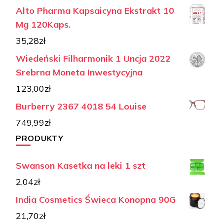
Alto Pharma Kapsaicyna Ekstrakt 10
Mg 120Kaps.
35,28
zł
Wiedeński Filharmonik 1 Uncja 2022
Srebrna Moneta Inwestycyjna
123,00
zł
Burberry 2367 4018 54 Louise
749,99
zł
PRODUKTY
Swanson Kasetka na leki 1 szt
2,04
zł
India Cosmetics Świeca Konopna 90G
21,70
zł