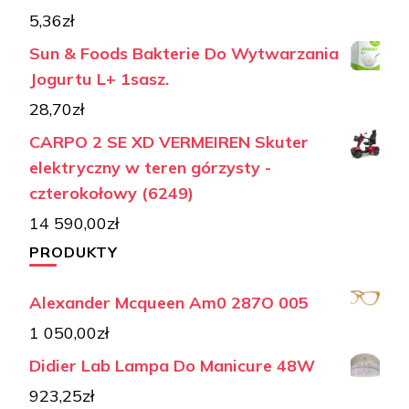
5,36
zł
Sun & Foods Bakterie Do Wytwarzania
Jogurtu L+ 1sasz.
28,70
zł
CARPO 2 SE XD VERMEIREN Skuter
elektryczny w teren górzysty -
czterokołowy (6249)
14 590,00
zł
PRODUKTY
Alexander Mcqueen Am0 287O 005
1 050,00
zł
Didier Lab Lampa Do Manicure 48W
923,25
zł