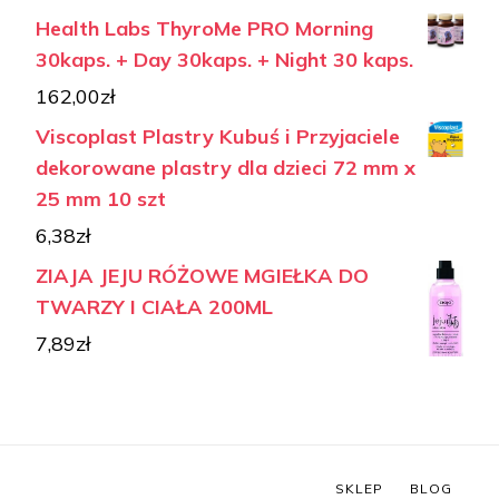
Health Labs ThyroMe PRO Morning
30kaps. + Day 30kaps. + Night 30 kaps.
162,00
zł
Viscoplast Plastry Kubuś i Przyjaciele
dekorowane plastry dla dzieci 72 mm x
25 mm 10 szt
6,38
zł
ZIAJA JEJU RÓŻOWE MGIEŁKA DO
TWARZY I CIAŁA 200ML
7,89
zł
SKLEP
BLOG