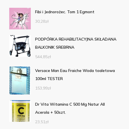
Fibi i Jednorożec. Tom 1 Egmont
30,28
zł
PODPÓRKA REHABILITACYJNA SKŁADANA
BALKONIK SREBRNA
544,85
zł
Versace Man Eau Fraiche Woda toaletowa
100ml TESTER
153,99
zł
Dr Vita Witamina C 500 Mg Natur All
Acerola + 50szt.
23,51
zł