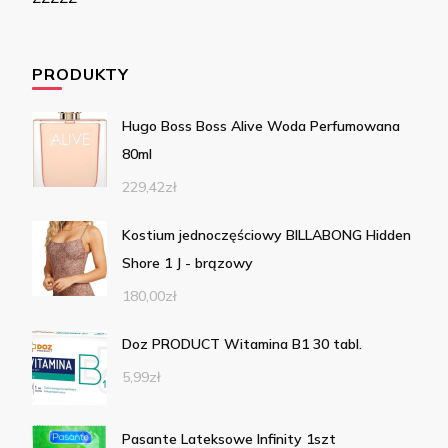
PRODUKTY
Hugo Boss Boss Alive Woda Perfumowana
80ml
229,42
zł
Kostium jednoczęściowy BILLABONG Hidden
Shore 1 J - brązowy
180,00
zł
Doz PRODUCT Witamina B1 30 tabl.
5,99
zł
Pasante Lateksowe Infinity 1szt