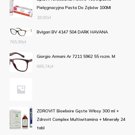
Pielęgnacyjna Pasta Do Zębów 100Ml
18,00
zł
Bvlgari BV 4147 504 DARK HAVANA
765,99
zł
Giorgio Armani Ar 7211 5962 55 rozm. M
685,74
zł
ZDROVIT Bioelixire Gęste Włosy 300 ml +
Zdrovit Complex Multiwitamina + Minerały 24
tabl