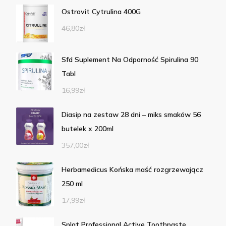
Ostrovit Cytrulina 400G
46,80
zł
Sfd Suplement Na Odporność Spirulina 90
Tabl
16,99
zł
Diasip na zestaw 28 dni – miks smaków 56
butelek x 200ml
357,00
zł
Herbamedicus Końska maść rozgrzewającz
250 ml
17,99
zł
Splat Professional Active Toothpaste