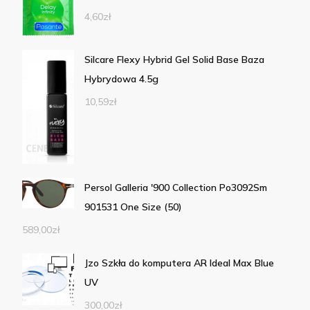
4,60
zł
Silcare Flexy Hybrid Gel Solid Base Baza
Hybrydowa 4.5g
10,59
zł
Persol Galleria '900 Collection Po3092Sm
901531 One Size (50)
589,00
zł
Jzo Szkła do komputera AR Ideal Max Blue
UV
300,00
zł