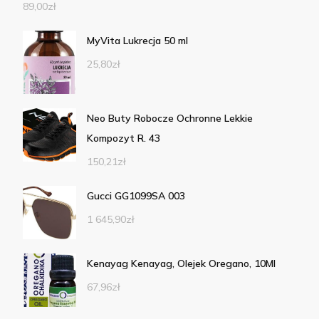
89,00
zł
MyVita Lukrecja 50 ml
25,80
zł
Neo Buty Robocze Ochronne Lekkie
Kompozyt R. 43
150,21
zł
Gucci GG1099SA 003
1 645,90
zł
Kenayag Kenayag, Olejek Oregano, 10Ml
67,96
zł