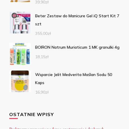
39,90
zł
Beter Zestaw do Manicure Gel iQ Start Kit 7
szt
355,00
zł
BOIRON Natrum Muriaticum 1 MK granulki 4g
18,15
zł
Wsparcie Jelit Medverita Maślan Sodu 50
Kaps
16,90
zł
OSTATNIE WPISY