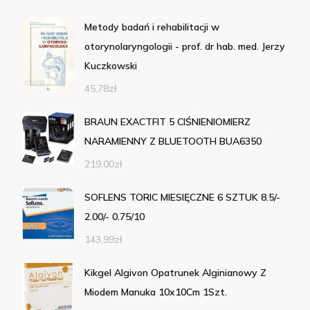
Metody badań i rehabilitacji w
otorynolaryngologii - prof. dr hab. med. Jerzy
Kuczkowski
45,78
zł
BRAUN EXACTFIT 5 CIŚNIENIOMIERZ
NARAMIENNY Z BLUETOOTH BUA6350
219,00
zł
SOFLENS TORIC MIESIĘCZNE 6 SZTUK 8.5/-
2.00/- 0.75/10
143,99
zł
Kikgel Algivon Opatrunek Alginianowy Z
Miodem Manuka 10x10Cm 1Szt.