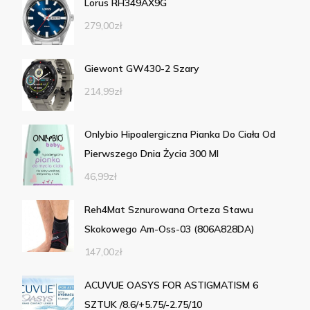
Lorus RH349AX9G
279,00
zł
Giewont GW430-2 Szary
214,99
zł
Onlybio Hipoalergiczna Pianka Do Ciała Od
Pierwszego Dnia Życia 300 Ml
46,99
zł
Reh4Mat Sznurowana Orteza Stawu
Skokowego Am-Oss-03 (806A828DA)
147,00
zł
ACUVUE OASYS FOR ASTIGMATISM 6
SZTUK /8.6/+5.75/-2.75/10