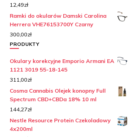
12,49
zł
Ramki do okularów Damski Carolina
Herrera VHE76153700Y Czarny
300,00
zł
PRODUKTY
Okulary korekcyjne Emporio Armani EA
1121 3019 55-18-145
311,00
zł
Cosma Cannabis Olejek konopny Full
Spectrum CBD+CBDa 18% 10 ml
144,27
zł
Nestle Resource Protein Czekoladowy
4x200ml