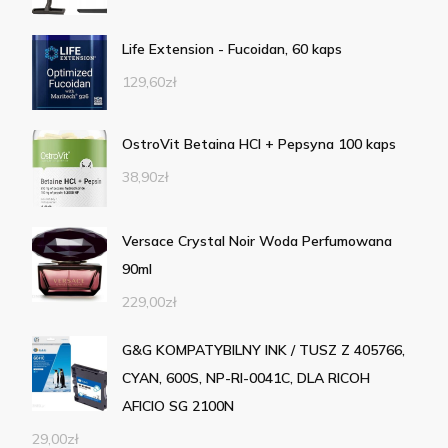
Life Extension - Fucoidan, 60 kaps
129,60
zł
OstroVit Betaina HCl + Pepsyna 100 kaps
38,90
zł
Versace Crystal Noir Woda Perfumowana
90ml
229,00
zł
G&G KOMPATYBILNY INK / TUSZ Z 405766,
CYAN, 600S, NP-RI-0041C, DLA RICOH
AFICIO SG 2100N
29,00
zł