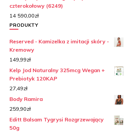
czterokołowy (6249)
14 590,00
zł
PRODUKTY
Reserved - Kamizelka z imitacji skóry -
Kremowy
149,99
zł
Kelp Jod Naturalny 325mcg Wegan +
Prebiotyk 120KAP
27,49
zł
Body Ramira
259,90
zł
Editt Balsam Tygrysi Rozgrzewający
50g