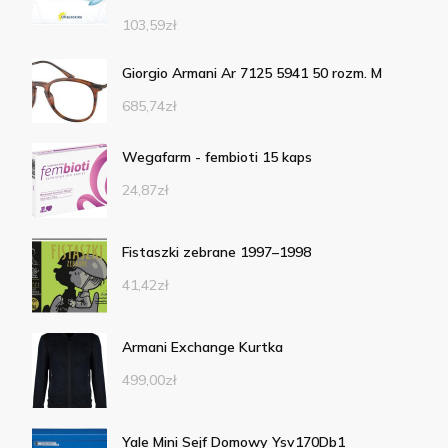
103,59
zł
Giorgio Armani Ar 7125 5941 50 rozm. M
685,74
zł
Wegafarm - fembioti 15 kaps
24,87
zł
Fistaszki zebrane 1997–1998
41,42
zł
Armani Exchange Kurtka
499,00
zł
Yale Mini Sejf Domowy Ysv170Db1