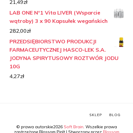
21,49
zł
LAB ONE N°1 Vita LIVER (Wsparcie
wątroby) 3 x 90 Kapsułek wegańskich
282,00
zł
PRZEDSIĘBIORSTWO PRODUKCJI
FARMACEUTYCZNEJ HASCO-LEK S.A.
JODYNA SPIRYTUSOWY ROZTWÓR JODU
10G
4,27
zł
SKLEP
BLOG
© prawa autorskie2026
Soft Brain
. Wszelkie prawa
zastrzeżone.
Blossom PinIt | Stworzony przez
Blossom