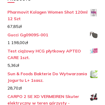
Pharmovit Kolagen Women Shot 120ml
12 Szt
67,85
zł
Gucci Gg0909S-001
1 198,00
zł
Test ciążowy HCG płytkowy APTEO
CARE 1szt.
5,36
zł
Sun & Foods Bakterie Do Wytwarzania
Jogurtu L+ 1sasz.
28,70
zł
CARPO 2 SE XD VERMEIREN Skuter
elektryczny w teren górzysty -