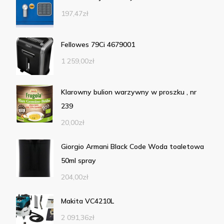
197,47
zł
Fellowes 79Ci 4679001
1 259,00
zł
Klarowny bulion warzywny w proszku , nr
239
20,00
zł
Giorgio Armani Black Code Woda toaletowa
50ml spray
204,00
zł
Makita VC4210L
2 091,36
zł