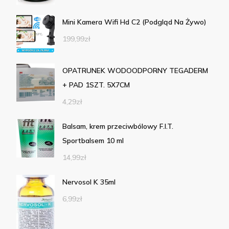
Mini Kamera Wifi Hd C2 (Podgląd Na Żywo)
199,99
zł
OPATRUNEK WODOODPORNY TEGADERM
+ PAD 1SZT. 5X7CM
4,29
zł
Balsam, krem przeciwbólowy F.I.T.
Sportbalsem 10 ml
14,99
zł
Nervosol K 35ml
6,99
zł