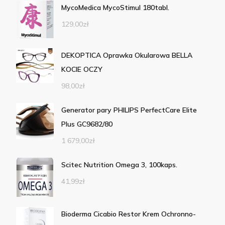
MycoMedica MycoStimul 180tabl.
129,00
zł
DEKOPTICA Oprawka Okularowa BELLA
KOCIE OCZY
98,00
zł
Generator pary PHILIPS PerfectCare Elite
Plus GC9682/80
1 679,00
zł
Scitec Nutrition Omega 3, 100kaps.
41,99
zł
Bioderma Cicabio Restor Krem Ochronno-