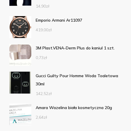
14,90
zł
Emporio Armani Ar11097
419,00
zł
3M Plast.VENA-Derm Plus do kaniul 1 szt.
0,73
zł
Gucci Guilty Pour Homme Woda Toaletowa
30ml
142,52
zł
Amara Wazelina biała kosmetyczna 20g
2,64
zł