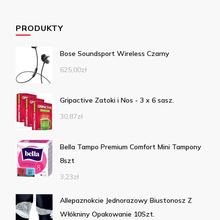
PRODUKTY
Bose Soundsport Wireless Czarny
625,00
zł
Gripactive Zatoki i Nos - 3 x 6 sasz.
30,87
zł
Bella Tampo Premium Comfort Mini Tampony
8szt
3,23
zł
Allepaznokcie Jednorazowy Biustonosz Z
Włókniny Opakowanie 10Szt.