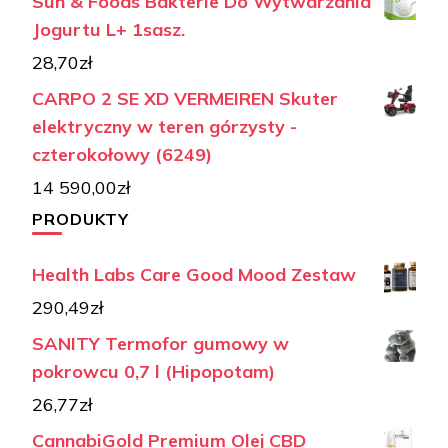
Sun & Foods Bakterie Do Wytwarzania
Jogurtu L+ 1sasz.
28,70
zł
CARPO 2 SE XD VERMEIREN Skuter
elektryczny w teren górzysty -
czterokołowy (6249)
14 590,00
zł
PRODUKTY
Health Labs Care Good Mood Zestaw
290,49
zł
SANITY Termofor gumowy w
pokrowcu 0,7 l (Hipopotam)
26,77
zł
CannabiGold Premium Olej CBD