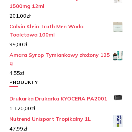
1500mg 12ml
201,00
zł
Calvin Klein Truth Men Woda
Toaletowa 100ml
99,00
zł
Amara Syrop Tymiankowy złożony 125
g
4,55
zł
PRODUKTY
Drukarka Drukarka KYOCERA PA2001
1 120,00
zł
Nutrend Unisport Tropikalny 1L
47,99
zł