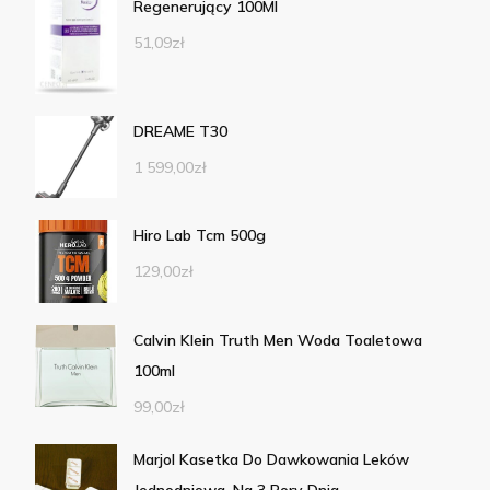
Regenerujący 100Ml
51,09
zł
DREAME T30
1 599,00
zł
Hiro Lab Tcm 500g
129,00
zł
Calvin Klein Truth Men Woda Toaletowa
100ml
99,00
zł
Marjol Kasetka Do Dawkowania Leków