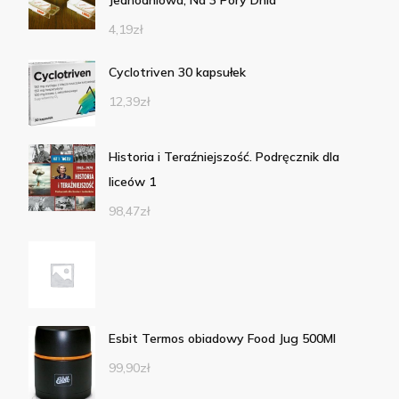
Jednodniowa, Na 3 Pory Dnia
4,19
zł
Cyclotriven 30 kapsułek
12,39
zł
Historia i Teraźniejszość. Podręcznik dla
liceów 1
98,47
zł
Esbit Termos obiadowy Food Jug 500Ml
99,90
zł