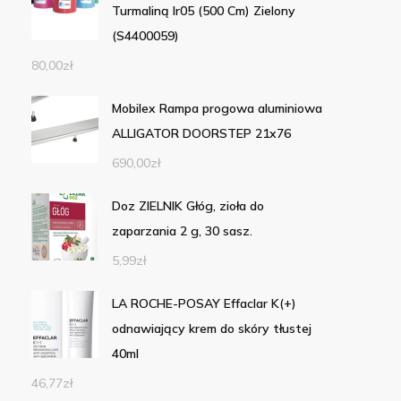
Turmaliną Ir05 (500 Cm) Zielony
(S4400059)
80,00
zł
Mobilex Rampa progowa aluminiowa
ALLIGATOR DOORSTEP 21x76
690,00
zł
Doz ZIELNIK Głóg, zioła do
zaparzania 2 g, 30 sasz.
5,99
zł
LA ROCHE-POSAY Effaclar K(+)
odnawiający krem do skóry tłustej
40ml
46,77
zł