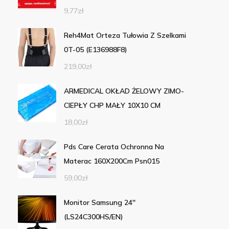
9,77
zł
Reh4Mat Orteza Tułowia Z Szelkami
0T-05 (E136988F8)
219,00
zł
ARMEDICAL OKŁAD ŻELOWY ZIMO-
CIEPŁY CHP MAŁY 10X10 CM
18,00
zł
Pds Care Cerata Ochronna Na
Materac 160X200Cm Psn015
59,00
zł
Monitor Samsung 24''
(LS24C300HS/EN)