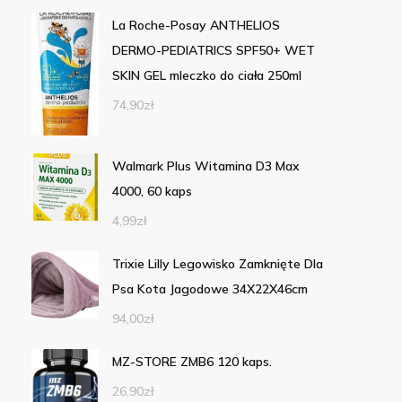
La Roche-Posay ANTHELIOS
DERMO-PEDIATRICS SPF50+ WET
SKIN GEL mleczko do ciała 250ml
74,90
zł
Walmark Plus Witamina D3 Max
4000, 60 kaps
4,99
zł
Trixie Lilly Legowisko Zamknięte Dla
Psa Kota Jagodowe 34X22X46cm
94,00
zł
MZ-STORE ZMB6 120 kaps.
26,90
zł