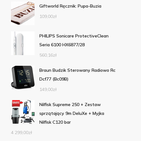
Giftworld Ręcznik: Pupa-Buzia
109,00
zł
PHILIPS Sonicare ProtectiveClean
Seria 6100 HX6877/28
560,16
zł
Braun Budzik Sterowany Radiowo Rc
Dcf77 (Bc09B)
149,00
zł
Nilfisk Supreme 250 + Zestaw
sprzątający 9m DeluXe + Myjka
Nilfisk C120 bar
4 299,00
zł