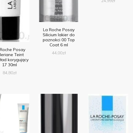
24,99
zł
La Roche Posay
Silicium lakier do
paznokci 00 Top
Coat 6 ml
 Roche Posay
44,00
zł
leriane Teint
ład korygujący
17 30ml
84,80
zł