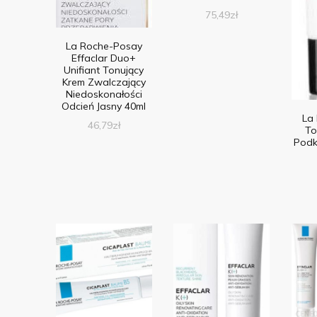
75,49
zł
La Roche-Posay
Effaclar Duo+
Unifiant Tonujący
Krem Zwalczający
Niedoskonałości
Odcień Jasny 40ml
La
46,79
zł
To
Podk