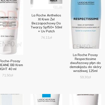
La Roche Anthelios
Xl Krem Żel
Bezzapachowy Do
Twarzy Spf50+ 50ml
+ Uv Patch
74,11
zł
La Roche Posay
Respectissime
 Roche-Posay
dwufazowy płyn do
EANE BB Krem
demakijażu do skóry
LIGHT 40 ml
wrażliwej 125ml
71,50
zł
59,30
zł