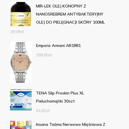
MIR-LEK OLEJ KONOPNY Z
NANOSREBREM ANTYBAKTERYJNY
OLEJ DO PIELĘGNACJI SKÓRY 100ML
28,09
zł
Emporio Armani AR1881
399,00
zł
TENA Slip Proskin Plus XL
Pieluchomajtki 30szt
61,62
zł
Irisana Taśma Nerwowo Mięśniowa Z