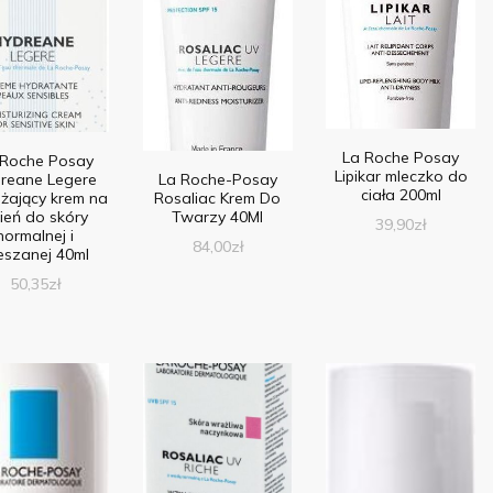
La Roche Posay
 Roche Posay
Lipikar mleczko do
La Roche-Posay
reane Legere
ciała 200ml
Rosaliac Krem Do
lżający krem na
Twarzy 40Ml
ień do skóry
39,90
zł
normalnej i
84,00
zł
eszanej 40ml
50,35
zł