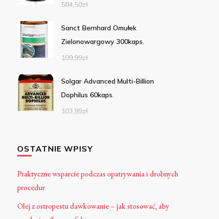
584,50
zł
Sanct Bernhard Omułek
Zielonowargowy 300kaps.
109,99
zł
Solgar Advanced Multi-Billion
Dophilus 60kaps.
103,99
zł
OSTATNIE WPISY
Praktyczne wsparcie podczas opatrywania i drobnych
procedur
Olej z ostropestu dawkowanie – jak stosować, aby