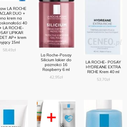
taw LA ROCHE
ACLAR DUO +
eno krem na
oskonałości 40
 + LA ROCHE-
SAY LIPIKAR
DET AP+ krem
myjący 15ml
58,49
zł
La Roche-Posay
Silicium lakier do
LA ROCHE- POSAY
paznokci 16
HYDREANE EXTRA
Raspberry 6 ml
RICHE Krem 40 ml
42,95
zł
53,70
zł