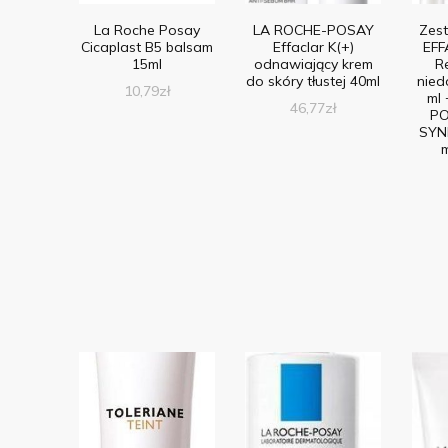
La Roche Posay
LA ROCHE-POSAY
Zes
Cicaplast B5 balsam
Effaclar K(+)
EFF
15ml
odnawiający krem
R
do skóry tłustej 40ml
nied
10,79
zł
ml
46,77
zł
PO
SYN