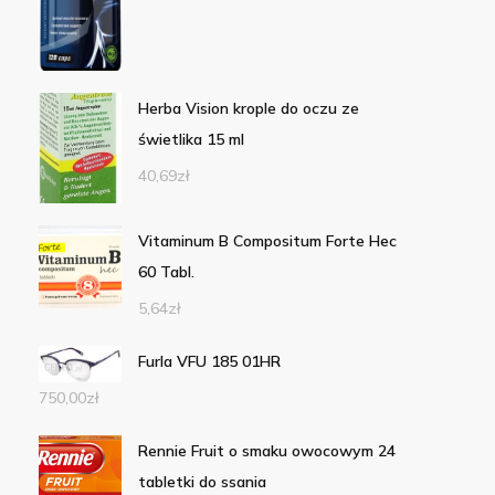
Herba Vision krople do oczu ze
świetlika 15 ml
40,69
zł
Vitaminum B Compositum Forte Hec
60 Tabl.
5,64
zł
Furla VFU 185 01HR
750,00
zł
Rennie Fruit o smaku owocowym 24
tabletki do ssania