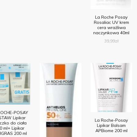
La Roche Posay
Rosaliac UV krem
cera wrażliwa
naczynkowa 40ml
39,99
zł
ROCHE-POSAY
STAW Lipikar
La Roche-Posay
czko do ciała
Lipikar Balsam
0 ml+ Lipikar
APBiome 200 ml
GRAS 200 ml