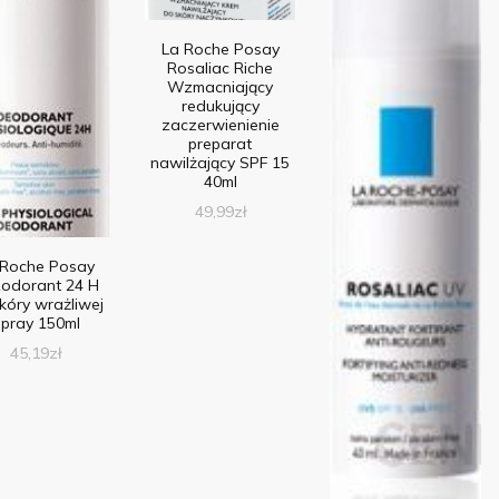
La Roche Posay
Rosaliac Riche
Wzmacniający
redukujący
zaczerwienienie
preparat
nawilżający SPF 15
40ml
49,99
zł
 Roche Posay
odorant 24 H
kóry wrażliwej
pray 150ml
45,19
zł