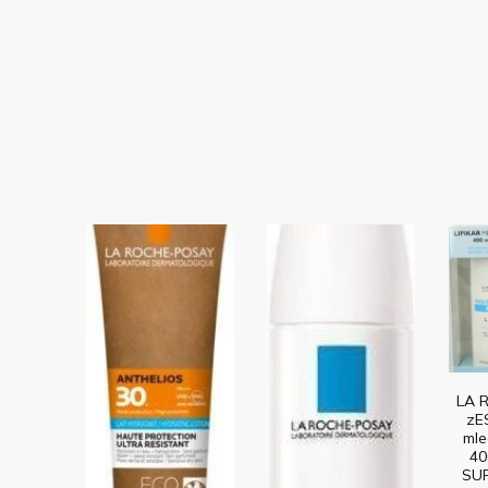
LA 
zE
mle
40
SUR