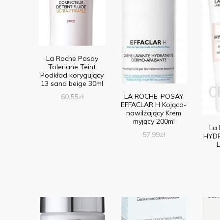
La Roche Posay
Toleriane Teint
Podkład korygujący
13 sand beige 30ml
LA ROCHE-POSAY
60,55
zł
EFFACLAR H Kojąco-
nawilżający Krem
myjący 200ml
La
57,99
zł
HYDR