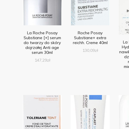
La Roche Posay
Roche Posay
Substiane [+] serum
Substiane+ extra
La
do twarzy do skóry
reichh. Creme 40ml
Hyd
dojrzałej Anti age
130,09
zł
nawi
serum 30ml
dz
147,29
zł
mi