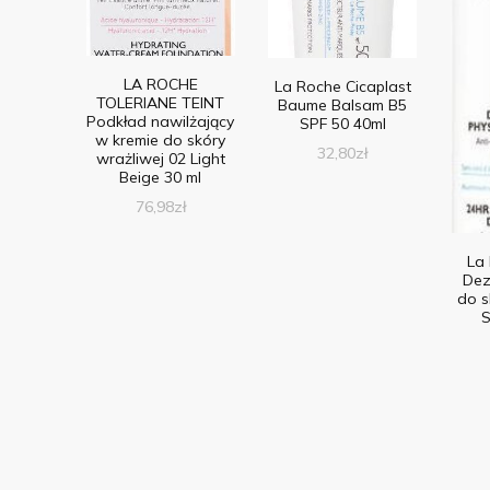
LA ROCHE
La Roche Cicaplast
TOLERIANE TEINT
Baume Balsam B5
Podkład nawilżający
SPF 50 40ml
w kremie do skóry
32,80
zł
wrażliwej 02 Light
Beige 30 ml
76,98
zł
La
Dez
do s
S