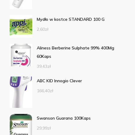
Mydło w kostce STANDARD 100 G
2,60
zł
Aliness Berberine Sulphate 99% 400Mg
60Kaps
39,43
zł
ABC KID Innogio Clever
166,40
zł
Swanson Guarana 100Kaps
29,99
zł