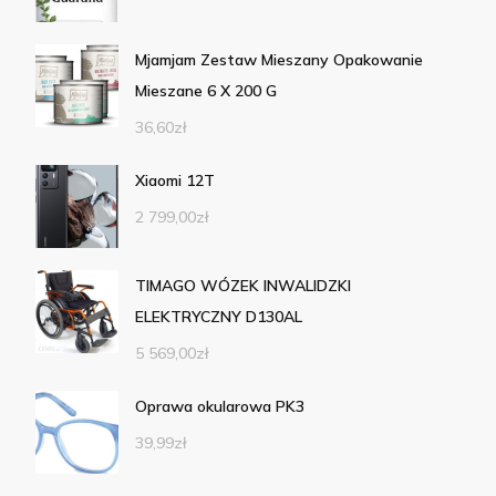
Mjamjam Zestaw Mieszany Opakowanie
Mieszane 6 X 200 G
36,60
zł
Xiaomi 12T
2 799,00
zł
TIMAGO WÓZEK INWALIDZKI
ELEKTRYCZNY D130AL
5 569,00
zł
Oprawa okularowa PK3
39,99
zł