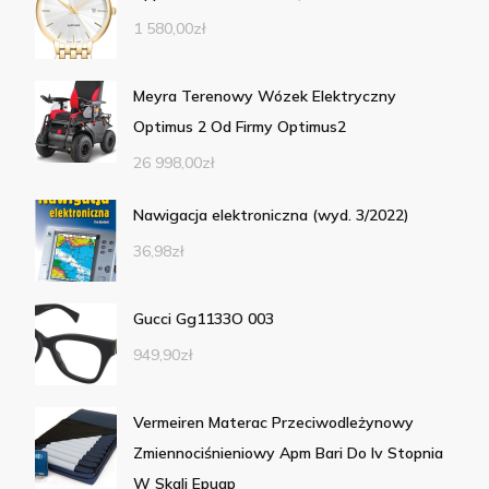
1 580,00
zł
Meyra Terenowy Wózek Elektryczny
Optimus 2 Od Firmy Optimus2
26 998,00
zł
Nawigacja elektroniczna (wyd. 3/2022)
36,98
zł
Gucci Gg1133O 003
949,90
zł
Vermeiren Materac Przeciwodleżynowy
Zmiennociśnieniowy Apm Bari Do Iv Stopnia
W Skali Epuap