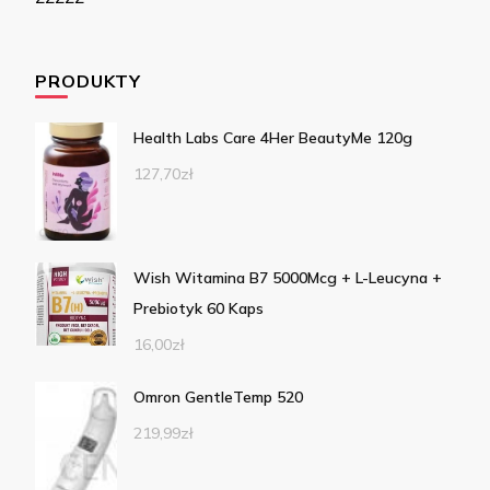
PRODUKTY
Health Labs Care 4Her BeautyMe 120g
127,70
zł
Wish Witamina B7 5000Mcg + L-Leucyna +
Prebiotyk 60 Kaps
16,00
zł
Omron GentleTemp 520
219,99
zł