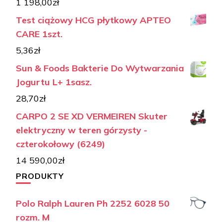
1 198,00
zł
Test ciążowy HCG płytkowy APTEO
CARE 1szt.
5,36
zł
Sun & Foods Bakterie Do Wytwarzania
Jogurtu L+ 1sasz.
28,70
zł
CARPO 2 SE XD VERMEIREN Skuter
elektryczny w teren górzysty -
czterokołowy (6249)
14 590,00
zł
PRODUKTY
Polo Ralph Lauren Ph 2252 6028 50
rozm. M