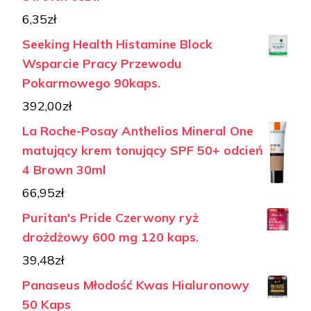
6,35
zł
Seeking Health Histamine Block
Wsparcie Pracy Przewodu
Pokarmowego 90kaps.
392,00
zł
La Roche-Posay Anthelios Mineral One
matujący krem tonujący SPF 50+ odcień
4 Brown 30ml
66,95
zł
Puritan's Pride Czerwony ryż
drożdżowy 600 mg 120 kaps.
39,48
zł
Panaseus Młodość Kwas Hialuronowy
50 Kaps