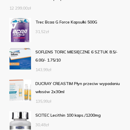
12 299,00
zł
Trec Bcaa G Force Kapsułki 500G
31,52
zł
SOFLENS TORIC MIESIĘCZNE 6 SZTUK 8.5/-
6.00/- 1.75/10
143,99
zł
DUCRAY CREASTIM Płyn przeciw wypadaniu
włosów 2x30ml
135,99
zł
SCITEC Lecithin 100 kaps./1200mg
30,48
zł