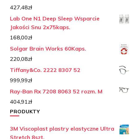
427,48
zł
Lab One N1 Deep Sleep Wsparcie
Jakości Snu 2x75kaps.
168,00
zł
Solgar Brain Works 60Kaps.
220,08
zł
Tiffany&Co. 2222 8307 52
999,99
zł
Ray-Ban Rx 7208 8063 52 rozm. M
404,91
zł
PRODUKTY
3M Viscoplast plastry elastyczne Ultra
Stretch 8szt.