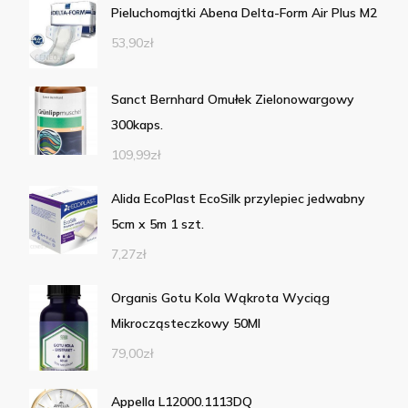
Pieluchomajtki Abena Delta-Form Air Plus M2
53,90
zł
Sanct Bernhard Omułek Zielonowargowy
300kaps.
109,99
zł
Alida EcoPlast EcoSilk przylepiec jedwabny
5cm x 5m 1 szt.
7,27
zł
Organis Gotu Kola Wąkrota Wyciąg
Mikrocząsteczkowy 50Ml
79,00
zł
Appella L12000.1113DQ