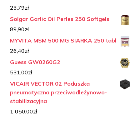
23,79
zł
Solgar Garlic Oil Perles 250 Softgels
89,90
zł
MYVITA MSM 500 MG SIARKA 250 tabl
26,40
zł
Guess GW0260G2
531,00
zł
VICAIR VECTOR 02 Poduszka
pneumatyczna przeciwodleżynowo-
stabilizacyjna
1 050,00
zł