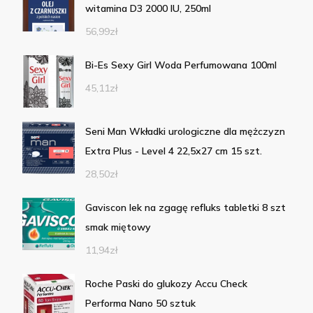
witamina D3 2000 IU, 250ml
56,99
zł
Bi-Es Sexy Girl Woda Perfumowana 100ml
45,11
zł
Seni Man Wkładki urologiczne dla mężczyzn
Extra Plus - Level 4 22,5x27 cm 15 szt.
28,50
zł
Gaviscon lek na zgagę refluks tabletki 8 szt
smak miętowy
11,94
zł
Roche Paski do glukozy Accu Check
Performa Nano 50 sztuk