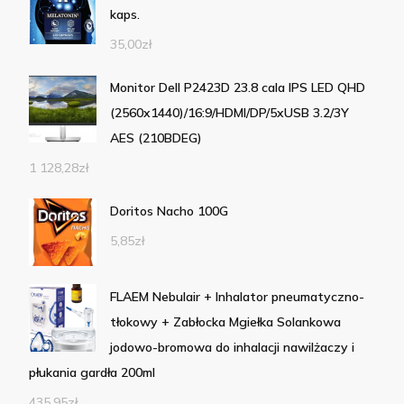
kaps.
35,00
zł
Monitor Dell P2423D 23.8 cala IPS LED QHD
(2560x1440)/16:9/HDMI/DP/5xUSB 3.2/3Y
AES (210BDEG)
1 128,28
zł
Doritos Nacho 100G
5,85
zł
FLAEM Nebulair + Inhalator pneumatyczno-
tłokowy + Zabłocka Mgiełka Solankowa
jodowo-bromowa do inhalacji nawilżaczy i
płukania gardła 200ml
435,95
zł