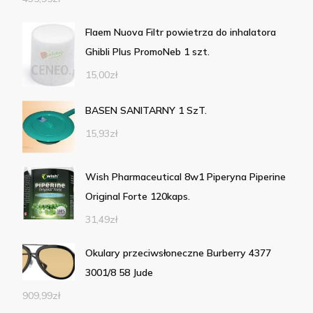
Flaem Nuova Filtr powietrza do inhalatora
Ghibli Plus PromoNeb 1 szt.
15,00
zł
BASEN SANITARNY 1 SzT.
15,93
zł
Wish Pharmaceutical 8w1 Piperyna Piperine
Original Forte 120kaps.
31,49
zł
Okulary przeciwsłoneczne Burberry 4377
3001/8 58 Jude
909,99
zł