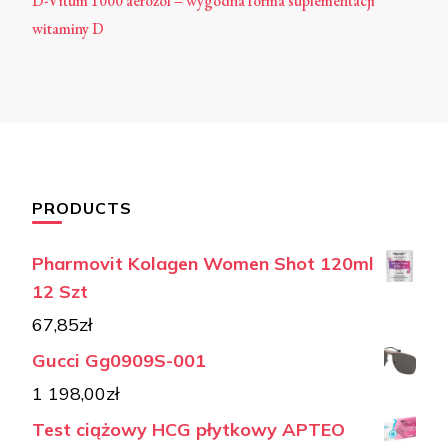
D-Vitum 1000 aerozol – wygodna forma suplementacji
witaminy D
PRODUCTS
Pharmovit Kolagen Women Shot 120ml
12 Szt
67,85
zł
Gucci Gg0909S-001
1 198,00
zł
Test ciążowy HCG płytkowy APTEO