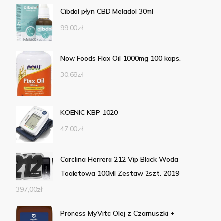
Cibdol płyn CBD Meladol 30ml
99,00
zł
Now Foods Flax Oil 1000mg 100 kaps.
30,68
zł
KOENIC KBP 1020
47,00
zł
Carolina Herrera 212 Vip Black Woda
Toaletowa 100Ml Zestaw 2szt. 2019
397,00
zł
Proness MyVita Olej z Czarnuszki +