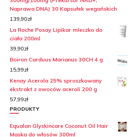
300mg/100mg (Prekursor NAD+,
Naprawa DNA) 30 Kapsułek wegańskich
139,90
zł
La Roche Posay Lipikar mleczko do
ciała 200ml
39,90
zł
Boiron Carduus Marianus 30CH 4 g
15,99
zł
Kenay Acerola 25% sproszkowany
ekstrakt z owoców aceroli 200 g
57,99
zł
PRODUKTY
Equalan Glyskincare Coconut Oil Hair
Maska do włosów 300ml