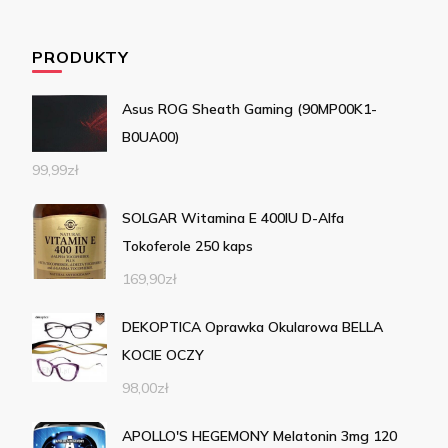
PRODUKTY
Asus ROG Sheath Gaming (90MP00K1-
B0UA00)
99,99
zł
SOLGAR Witamina E 400IU D-Alfa
Tokoferole 250 kaps
169,90
zł
DEKOPTICA Oprawka Okularowa BELLA
KOCIE OCZY
98,00
zł
APOLLO'S HEGEMONY Melatonin 3mg 120