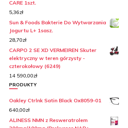
CARE 1szt.
5,36
zł
Sun & Foods Bakterie Do Wytwarzania
Jogurtu L+ 1sasz.
28,70
zł
CARPO 2 SE XD VERMEIREN Skuter
elektryczny w teren górzysty -
czterokołowy (6249)
14 590,00
zł
PRODUKTY
Oakley Ctrlnk Satin Black Ox8059-01
640,00
zł
ALINESS NMN z Resweratrolem