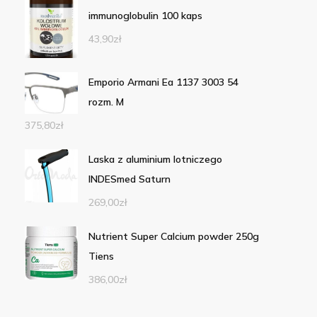
immunoglobulin 100 kaps
43,90
zł
Emporio Armani Ea 1137 3003 54
rozm. M
375,80
zł
Laska z aluminium lotniczego
INDESmed Saturn
269,00
zł
Nutrient Super Calcium powder 250g
Tiens
386,00
zł