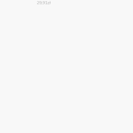
29,91
zł