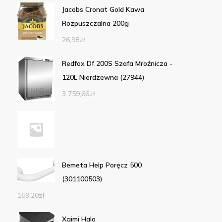
Jacobs Cronat Gold Kawa
Rozpuszczalna 200g
26,98
zł
Redfox Df 200S Szafa Mroźnicza -
120L Nierdzewna (27944)
3 759,66
zł
Bemeta Help Poręcz 500
(301100503)
169,20
zł
Xgimi Halo