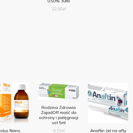
0.50% 30ml
22,50
zł
Rodzina Zdrowia
ZajadOff maść do
ochrony i pielęgnacji
ust 5ml
olus Nano,
Anaftin żel na afty
6,72
zł