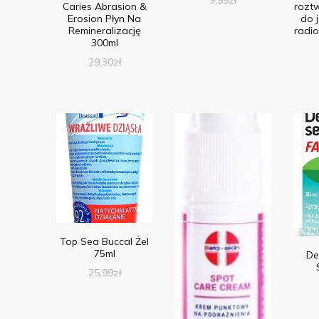
Caries Abrasion &
rozt
Erosion Płyn Na
do 
Remineralizację
radio
300ml
29,30
zł
Top Sea Buccal Żel
75ml
De
25,99
zł