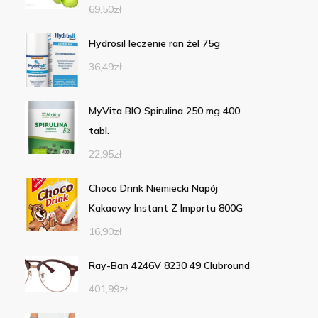
69,50
zł
Hydrosil leczenie ran żel 75g
36,49
zł
MyVita BIO Spirulina 250 mg 400
tabl.
22,95
zł
Choco Drink Niemiecki Napój
Kakaowy Instant Z Importu 800G
16,90
zł
Ray-Ban 4246V 8230 49 Clubround
401,99
zł