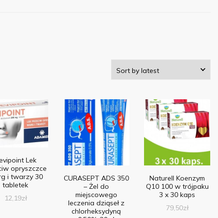
evipoint Lek
ciw opryszczce
g i twarzy 30
CURASEPT ADS 350
Naturell Koenzym
tabletek
– Żel do
Q10 100 w trójpaku
miejscowego
3 x 30 kaps
12,19
zł
leczenia dziąseł z
79,50
zł
chlorheksydyną