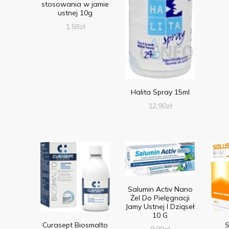
stosowania w jamie
ustnej 10g
1,58
zł
Halita Spray 15ml
12,90
zł
Salumin Activ Nano
Żel Do Pielęgnacji
Jamy Ustnej I Dziąseł
10 G
Curasept Biosmalto
S
9,99
zł