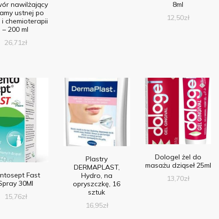
wór nawilżający
8ml
jamy ustnej po
12,50
zł
 i chemioterapii
– 200 ml
26,71
zł
Dologel żel do
Plastry
masażu dziąseł 25ml
DERMAPLAST,
ntosept Fast
Hydro, na
13,70
zł
Spray 30Ml
opryszczkę, 16
sztuk
15,76
zł
16,95
zł