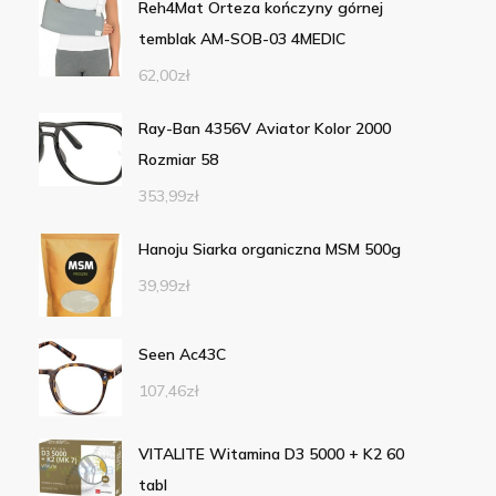
Reh4Mat Orteza kończyny górnej
temblak AM-SOB-03 4MEDIC
62,00
zł
Ray-Ban 4356V Aviator Kolor 2000
Rozmiar 58
353,99
zł
Hanoju Siarka organiczna MSM 500g
39,99
zł
Seen Ac43C
107,46
zł
VITALITE Witamina D3 5000 + K2 60
tabl