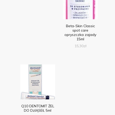
Beta-Skin Classic
spot care
opryszczka zajady
15ml
15,30
zł
Q10 DENTOMIT ŻEL
DO DzIĄSEŁ 5ml