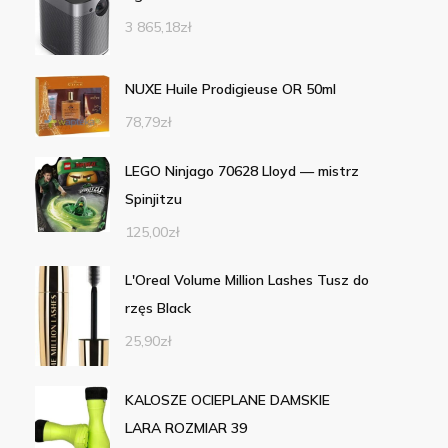
3 865,18
zł
NUXE Huile Prodigieuse OR 50ml
78,79
zł
LEGO Ninjago 70628 Lloyd — mistrz
Spinjitzu
125,00
zł
L'Oreal Volume Million Lashes Tusz do
rzęs Black
25,90
zł
KALOSZE OCIEPLANE DAMSKIE
LARA ROZMIAR 39