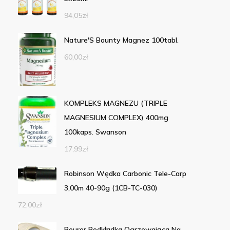
94,05
zł
Nature'S Bounty Magnez 100tabl.
60,00
zł
KOMPLEKS MAGNEZU (TRIPLE
MAGNESIUM COMPLEX) 400mg
100kaps. Swanson
17,99
zł
Robinson Wędka Carbonic Tele-Carp
3,00m 40-90g (1CB-TC-030)
72,00
zł
Beurer Podkładka Ogrzewająca Na