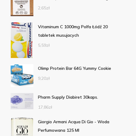
2,65
zł
Vitaminum C 1000mg Polfa Łódź 20
tabletek musujacych
5,59
zł
Olimp Protein Bar 64G Yummy Cookie
9,20
zł
Pharm Supply Diabiret 30kaps.
17,86
zł
Giorgio Armani Acqua Di Gio - Woda
Perfumowana 125 Ml