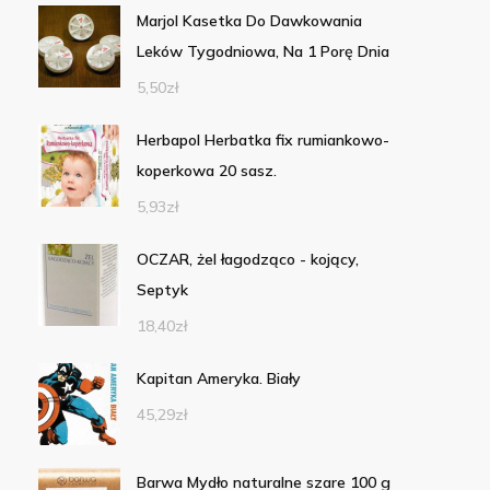
Marjol Kasetka Do Dawkowania
Leków Tygodniowa, Na 1 Porę Dnia
5,50
zł
Herbapol Herbatka fix rumiankowo-
koperkowa 20 sasz.
5,93
zł
OCZAR, żel łagodząco - kojący,
Septyk
18,40
zł
Kapitan Ameryka. Biały
45,29
zł
Barwa Mydło naturalne szare 100 g