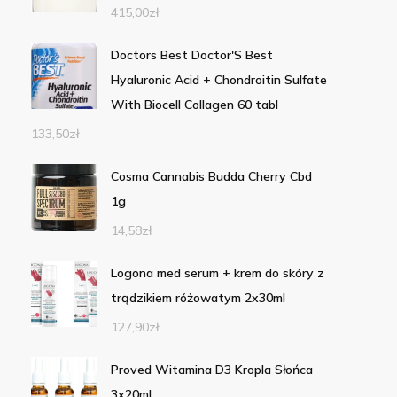
415,00
zł
Doctors Best Doctor'S Best
Hyaluronic Acid + Chondroitin Sulfate
With Biocell Collagen 60 tabl
133,50
zł
Cosma Cannabis Budda Cherry Cbd
1g
14,58
zł
Logona med serum + krem do skóry z
trądzikiem różowatym 2x30ml
127,90
zł
Proved Witamina D3 Kropla Słońca
3x20ml