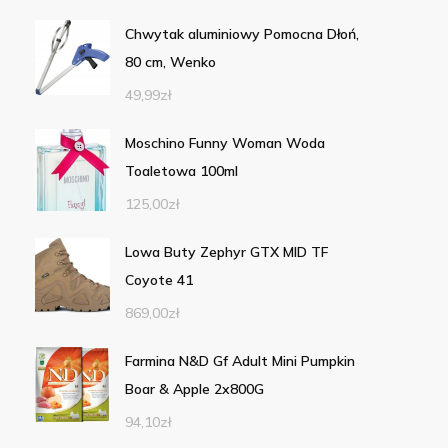
Chwytak aluminiowy Pomocna Dłoń,
80 cm, Wenko
49,99
zł
Moschino Funny Woman Woda
Toaletowa 100ml
125,00
zł
Lowa Buty Zephyr GTX MID TF
Coyote 41
869,00
zł
Farmina N&D Gf Adult Mini Pumpkin
Boar & Apple 2x800G
94,10
zł