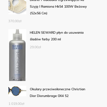
Szyję I Ramiona Hk54 100W Beżowy
(52x56 Cm)
370,00
zł
HELEN SEWARD płyn do usuwania
śladów farby 200 ml
29,00
zł
Okulary przeciwsłoneczne Christian
Dior Diorumbrage 0X4 52
1 019,00
zł