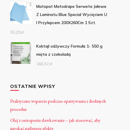
Matopat Matodrape Serweta Jałowa
Z Laminatu Blue Special Wycięciem U
I Przylepcem 200X260Cm 1 Szt.
55,29
zł
Koktajl odżywczy Formuła 1- 550 g
mięta z czekoladą
166,57
zł
OSTATNIE WPISY
Praktyczne wsparcie podczas opatrywania i drobnych
procedur
Olej z ostropestu dawkowanie – jak stosować, aby
uzyskać najlepsze efekty