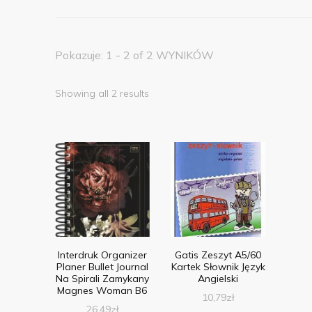
Pokazuje: 1 - 2 of 2 WYNIKÓW
Showing all 2 results
Interdruk Organizer
Gatis Zeszyt A5/60
Planer Bullet Journal
Kartek Słownik Język
Na Spirali Zamykany
Angielski
Magnes Woman B6
10,79
zł
26,49
zł