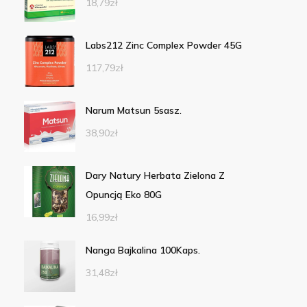
18,79
zł
Labs212 Zinc Complex Powder 45G
117,79
zł
Narum Matsun 5sasz.
38,90
zł
Dary Natury Herbata Zielona Z
Opuncją Eko 80G
16,99
zł
Nanga Bajkalina 100Kaps.
31,48
zł