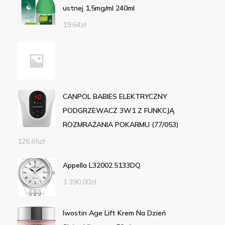
ustnej 1,5mg/ml 240ml
19,64
zł
CANPOL BABIES ELEKTRYCZNY
PODGRZEWACZ 3W1 Z FUNKCJĄ
ROZMRAŻANIA POKARMU (77/053)
126,65
zł
Appella L32002.5133DQ
1 390,00
zł
Iwostin Age Lift Krem Na Dzień