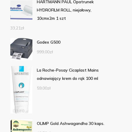
HARTMANN PAUL Opatrunek
HYDROFILM ROLL, niejałowy,
10cmx2m 1 szt
33,21
zł
Godex G500
999,00
zł
La Roche-Posay Cicaplast Mains
odnawiający krem do rąk 100 ml
59,00
zł
OLIMP Gold Ashwagandha 30 kaps.