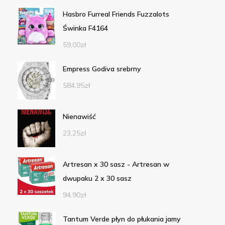
Hasbro Furreal Friends Fuzzalots
Świnka F4164
59,00
zł
Empress Godiva srebrny
584,95
zł
Nienawiść
23,25
zł
Artresan x 30 sasz - Artresan w
dwupaku 2 x 30 sasz
94,90
zł
Tantum Verde płyn do płukania jamy