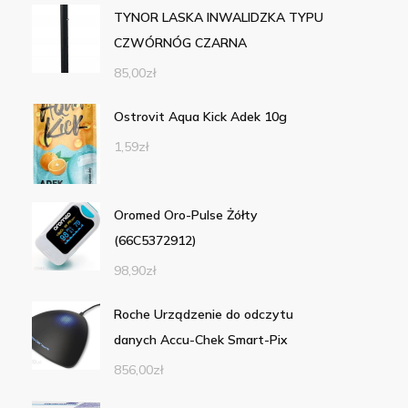
TYNOR LASKA INWALIDZKA TYPU
CZWÓRNÓG CZARNA
85,00
zł
Ostrovit Aqua Kick Adek 10g
1,59
zł
Oromed Oro-Pulse Żółty
(66C5372912)
98,90
zł
Roche Urządzenie do odczytu
danych Accu-Chek Smart-Pix
856,00
zł