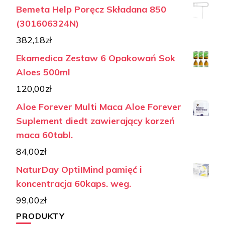
Bemeta Help Poręcz Składana 850
(301606324N)
382,18
zł
Ekamedica Zestaw 6 Opakowań Sok
Aloes 500ml
120,00
zł
Aloe Forever Multi Maca Aloe Forever
Suplement diedt zawierający korzeń
maca 60tabl.
84,00
zł
NaturDay OptiIMind pamięć i
koncentracja 60kaps. weg.
99,00
zł
PRODUKTY