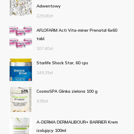
Adwentowy
229,00
zł
AFLOFARM Acti Vita-miner Prenatal 6x60
tabl.
107,40
zł
Starlife Shock Star, 60 cps
149,29
zł
CosmoSPA Glinka zielona 100 g
9,99
zł
A-DERMA DERMALIBOUR+ BARRIER Krem
izolujący 100ml