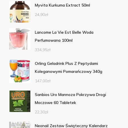
Myvita Kurkuma Extract 50ml
24,90
zł
Lancome La Vie Est Belle Woda
Perfumowana 100ml
334,95
zł
Orling Geladrink Plus Z Peptydami
Koleganowymi Pomarańczowy 340g
147,00
zł
Sanbios Uro Mannoza Pokrzywa Drogi
Moczowe 60 Tabletek
22,30
zł
Neonail Zestaw Świąteczny Kalendarz