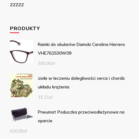
zzzzz
PRODUKTY
Ramki do okularów Damski Carolina Herrera
VHE761530W09
300,00
zł
zioła w leczeniu dolegliwości serca i chorób
układu krążenia
15,11
zł
Pneumat Poduszka przeciwodleżynowa na
oparcie
610,00
zł