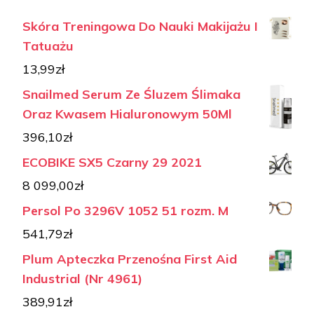
Skóra Treningowa Do Nauki Makijażu I
Tatuażu
13,99
zł
Snailmed Serum Ze Śluzem Ślimaka
Oraz Kwasem Hialuronowym 50Ml
396,10
zł
ECOBIKE SX5 Czarny 29 2021
8 099,00
zł
Persol Po 3296V 1052 51 rozm. M
541,79
zł
Plum Apteczka Przenośna First Aid
Industrial (Nr 4961)
389,91
zł