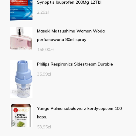
Synoptis Ibuprofen 200Mg 12Tbl
2,29
zł
Masaki Matsushima Woman Woda
perfumowana 80ml spray
158,00
zł
Philips Respironics Sidestream Durable
35,99
zł
Yango Palma sabałowa z kordycepsem 100
kaps.
53,95
zł