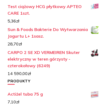
Test ciążowy HCG płytkowy APTEO
CARE 1szt.
5,36
zł
Sun & Foods Bakterie Do Wytwarzania
Jogurtu L+ 1sasz.
28,70
zł
CARPO 2 SE XD VERMEIREN Skuter
elektryczny w teren górzysty -
czterokołowy (6249)
14 590,00
zł
PRODUKTY
Actiżel tuba 75 g
7,10
zł