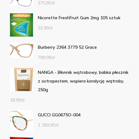
375,80
zł
Nicorette FreshFruit Gum 2mg 105 sztuk
53,99
zł
Burberry 2364 3779 52 Grace
789,99
zł
NANGA - Błonnik wątrobowy, babka płesznik
z ostropestem, wspiera kondycję wątroby,
250g
18,99
zł
GUCCI GG0675O-004
1 389,90
zł