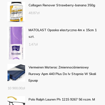
Collagen Renover Strawberry-banana 350g
48,87
zł
MATOLAST Opaska elastyczna 4m x 15cm 1
szt.
1,47
zł
Vermeiren Materac Zmiennociśnieniowy
Rurowy Apm 440 Plus Do Iv Stopnia W Skali
Epuap
10 900,00
zł
Polo Ralph Lauren Ph 1215 9267 56 rozm. M