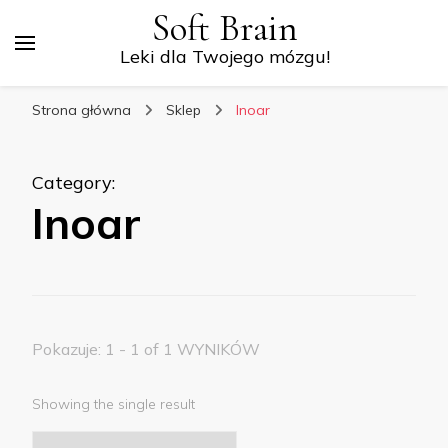
Soft Brain
Leki dla Twojego mózgu!
Strona główna
Sklep
Inoar
Category
:
Inoar
Pokazuje: 1 - 1 of 1 WYNIKÓW
Showing the single result