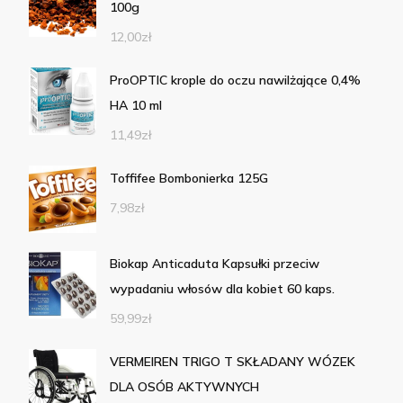
100g
12,00
zł
ProOPTIC krople do oczu nawilżające 0,4%
HA 10 ml
11,49
zł
Toffifee Bombonierka 125G
7,98
zł
Biokap Anticaduta Kapsułki przeciw
wypadaniu włosów dla kobiet 60 kaps.
59,99
zł
VERMEIREN TRIGO T SKŁADANY WÓZEK
DLA OSÓB AKTYWNYCH