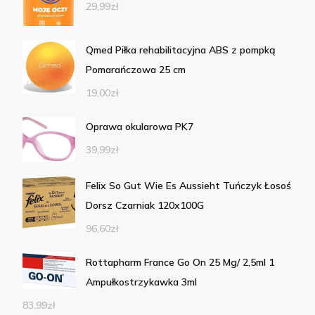
29,99
zł
Qmed Piłka rehabilitacyjna ABS z pompką
Pomarańczowa 25 cm
19,00
zł
Oprawa okularowa PK7
39,99
zł
Felix So Gut Wie Es Aussieht Tuńczyk Łosoś
Dorsz Czarniak 120x100G
96,60
zł
Rottapharm France Go On 25 Mg/ 2,5ml 1
Ampułkostrzykawka 3ml
83,99
zł