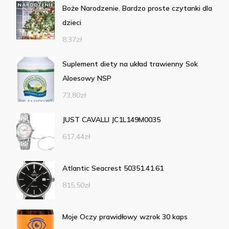
Boże Narodzenie. Bardzo proste czytanki dla
dzieci
8,37
zł
Suplement diety na układ trawienny Sok
Aloesowy NSP
73,80
zł
JUST CAVALLI JC1L149M0035
617,44
zł
Atlantic Seacrest 50351.41.61
815,50
zł
Moje Oczy prawidłowy wzrok 30 kaps