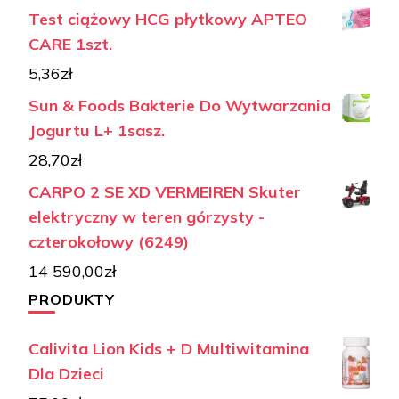
Test ciążowy HCG płytkowy APTEO
CARE 1szt.
5,36
zł
Sun & Foods Bakterie Do Wytwarzania
Jogurtu L+ 1sasz.
28,70
zł
CARPO 2 SE XD VERMEIREN Skuter
elektryczny w teren górzysty -
czterokołowy (6249)
14 590,00
zł
PRODUKTY
Calivita Lion Kids + D Multiwitamina
Dla Dzieci