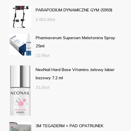
PARAPODIUM DYNAMICZNE GYM (5959)
6 802,89
zł
Pharmaverum Supersen Melatonina Spray
25ml
22,99
zł
NeoNail Hard Base Vitamins żelowy lakier
bazowy 7,2 ml
31,00
zł
3M TEGADERM + PAD OPATRUNEK