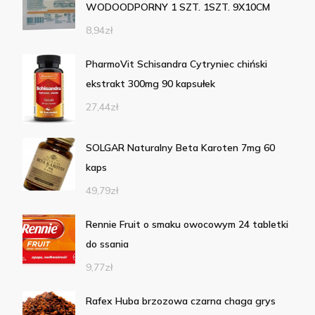
WODOODPORNY 1 SZT. 1SZT. 9X10CM
8,94
zł
PharmoVit Schisandra Cytryniec chiński
ekstrakt 300mg 90 kapsułek
27,44
zł
SOLGAR Naturalny Beta Karoten 7mg 60
kaps
49,79
zł
Rennie Fruit o smaku owocowym 24 tabletki
do ssania
9,77
zł
Rafex Huba brzozowa czarna chaga grys