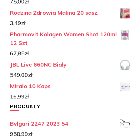
75,00
zł
Rodzina Zdrowia Malina 20 sasz.
3,49
zł
Pharmovit Kolagen Women Shot 120ml
12 Szt
67,85
zł
JBL Live 660NC Biały
549,00
zł
Miralo 10 Kaps
16,99
zł
PRODUKTY
Bvlgari 2247 2023 54
958,99
zł