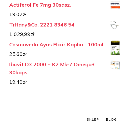
Actiferol Fe 7mg 30sasz.
19,07
zł
Tiffany&Co. 2221 8346 54
1 029,99
zł
Cosmoveda Ayus Elixir Kapha - 100ml
25,60
zł
Ibuvit D3 2000 + K2 Mk-7 Omega3
30kaps.
19,49
zł
SKLEP
BLOG