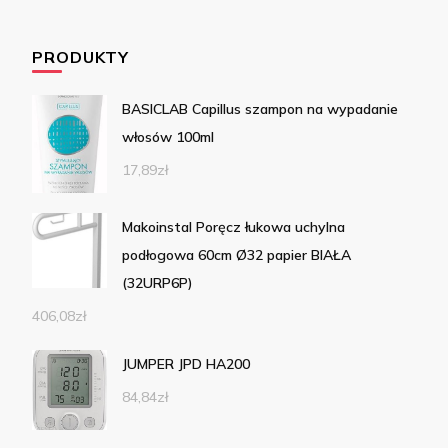
PRODUKTY
BASICLAB Capillus szampon na wypadanie
włosów 100ml
17,89
zł
Makoinstal Poręcz łukowa uchylna
podłogowa 60cm Ø32 papier BIAŁA
(32URP6P)
406,08
zł
JUMPER JPD HA200
84,84
zł